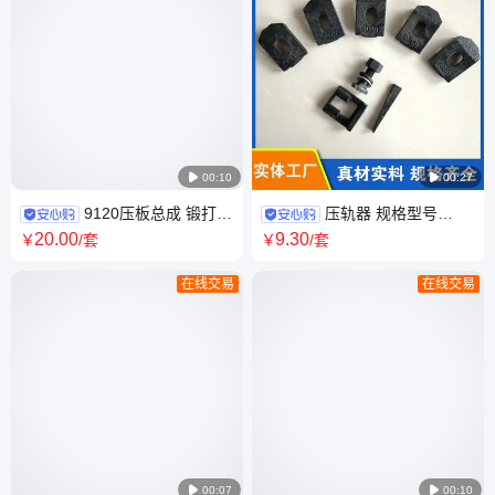

00:10

00:27
9120压板总成 锻打
压轨器 规格型号
铁路配件定制 伟基铁路器材制
TG38 43 焊接钢轨用 伟基铁路
20
.00
9
.30
￥
/套
￥
/套
造
器材
在线交易
在线交易

00:07

00:10