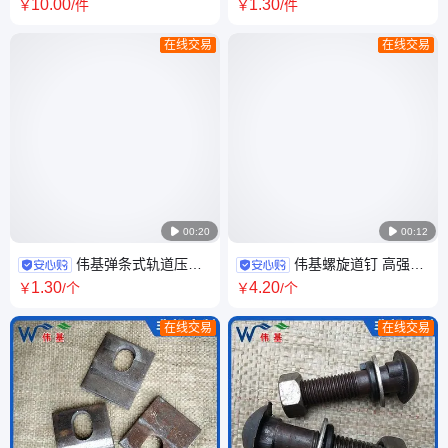
轨焊接压片 起重机轨道固定压
型地脚螺栓 塔吊地脚丝
10
.00
1
.30
￥
/件
￥
/件
块 加厚耐用 伟基
M12M16M20M22M24-M42 伟
基
在线交易
在线交易

00:20

00:12
伟基弹条式轨道压板
伟基螺旋道钉 高强度
木枕波形钢轨垫板 来图可做异
螺纹道 钉 铁路轨道交通器材工
1
.30
4
.20
￥
/个
￥
/个
型钢轨压板
矿配件
在线交易
在线交易