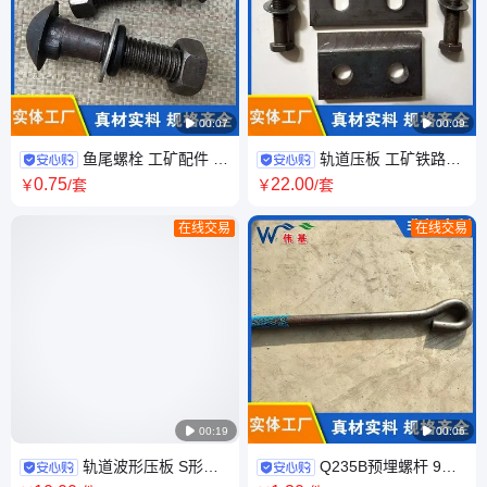

00:07

00:09
鱼尾螺栓 工矿配件 道
轨道压板 工矿铁路配
夹板螺丝 高强度耐用 伟基加工
件 钢轨固定件 伟基铁路器材
0
.75
22
.00
￥
/套
￥
/套
在线交易
在线交易

00:19

00:06
轨道波形压板 S形钢
Q235B预埋螺杆 9字