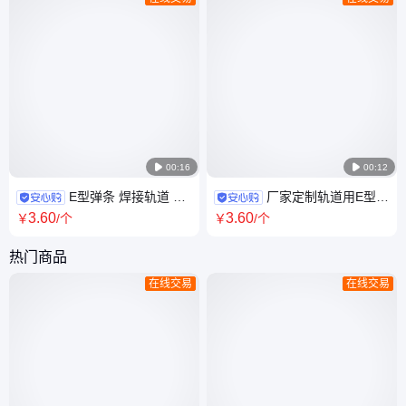

00:16

00:12
E型弹条 焊接轨道 碳
厂家定制轨道用E型弹
钢铁挡板轨道扣件 伟基铁路
条 钢轨弹性扣件 伟基铁路
3
.60
3
.60
￥
/个
￥
/个
热门商品
在线交易
在线交易