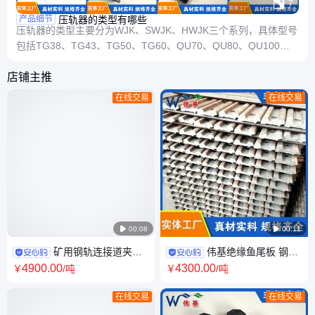

7
压轨器的类型有哪些
产品细节
压轨器的类型主要分为WJK、SWJK、HWJK三个系列，具体型号
包括TG38、TG43、TG50、TG60、QU70、QU80、QU100、
QU120等规格。 ‌ 类型划分 压轨器按系列分为： WJK系列‌（焊接
店铺主推
型压轨器）：通过
在线交易
在线交易

00:08

00:11
矿用钢轨连接道夹板
伟基绝缘鱼尾板 钢轨
材质Q235 轻轨 伟基铁路器材
连接板 道夹板 铁路配件 加工定
4900
.00
4300
.00
￥
/吨
￥
/吨
供应
制
在线交易
在线交易