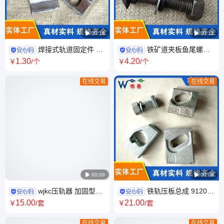

00:16

00:12
焊接式轨道固定件 S
铁矿道夹板鱼尾螺栓
型/波形压板 耐磨耐腐蚀 可加工
工矿鱼尾丝 8.8级轨道螺栓 伟
1
.30
4
.20
￥
/个
￥
/个
定制
基加工定制
在线交易
在线交易

00:09

00:08
wjkc压轨器 加固型双
铁轨压板总成 9120系
孔压轨垫板 伟基铁路定制加工
列 锻打 轨道焊接压轨器 伟基加
15
.00
21
.00
￥
/套
￥
/套
工
在线交易
在线交易