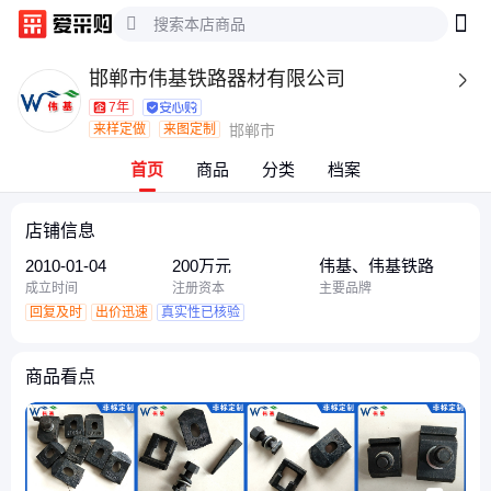
邯郸市伟基铁路器材有限公司

7年
来样定做
来图定制
邯郸市
首页
商品
分类
档案
店铺信息
2010-01-04
200万元
伟基、伟基铁路
成立时间
注册资本
主要品牌
回复及时
出价迅速
真实性已核验
商品看点