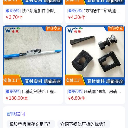

00:16

00:16
铁路轨道扣件 钢轨e
铁路配件工矿轨道连
型焊接式压板弹条扣板 钢轨接
接高强度螺旋道钉 锻打铁路螺
3
.70
4
.20
￥
/个
￥
/件
头固定件 伟基
纹道 钉 伟基
在线交易
在线交易

00:12

00:27
伟基定制铁路工程
压轨器 铁路厂房轨道
600mm轨距尺 轨道检定器 性
固定器TG/QU 24 38 43 70 80
180
.00
6
.80
￥
/套
￥
/件
能稳定
轨 伟基
智能提问
橡胶垫板
库存充足吗？
介绍下
钢轨压板
的优势？