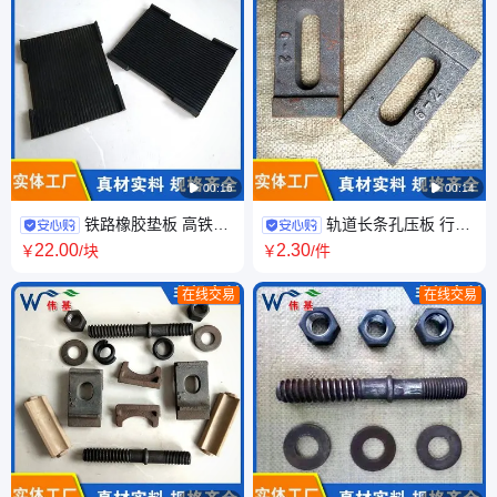

00:16

00:14
铁路橡胶垫板 高铁轨
轨道长条孔压板 行车
枕防震减震弹性缓冲垫片 伟基
起重机钢轨固定压铁 矿用轻轨
22
.00
2
.30
￥
/块
￥
/件
厂家供应
压块18KG 伟基
在线交易
在线交易