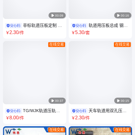

00:09

00:16
非标轨道压板定制 钢
轨道用压板总成 钢轨
轨压块批发定做厂家 大量长期
扣压焊接9120系列产品齐全 伟
2
.30
5
.30
￥
/件
￥
/套
供应 伟基
基支持定做
在线交易
在线交易

00:37

00:15
TG/WJK轨道压轨器
天车轨道用双孔压板
焊接型道轨压板
38/43/50 钢结构轨道固定压块
8
.00
2
.30
￥
/件
￥
/件
24/38/43/50/70/80/100/120 伟
15KG起 伟基
基
在线交易
在线交易