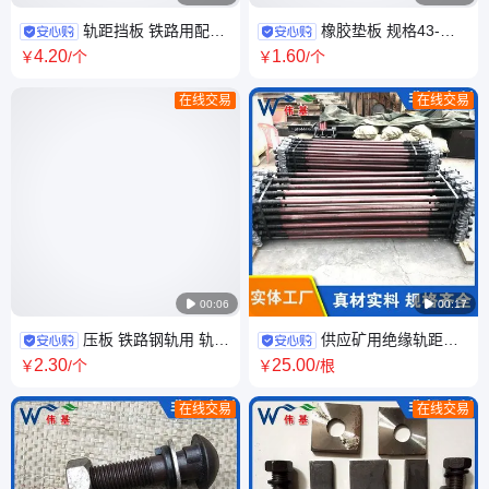
轨距挡板 铁路用配件
橡胶垫板 规格43-
材质Q235 伟基销售 按需定制
7/43-10 长方形状 减振适用 伟
4
.20
1
.60
￥
/个
￥
/个
基铁路器材
在线交易
在线交易

00:06

00:17
压板 铁路钢轨用 轨道
供应矿用绝缘轨距拉
压板供应 伟基 定做各种异型
杆 绝缘道岔拉 杆 伟基铁路生产
2
.30
25
.00
￥
/个
￥
/根
在线交易
在线交易