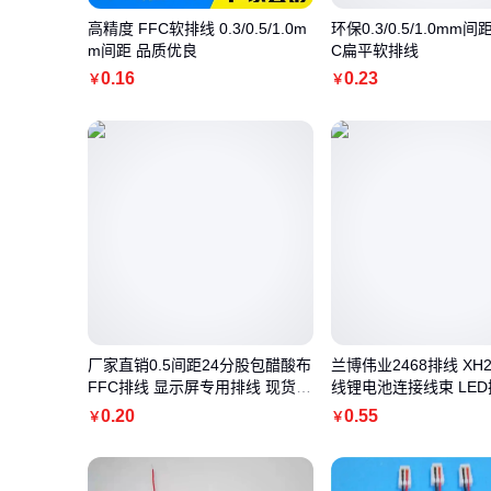
高精度 FFC软排线 0.3/0.5/1.0m
环保0.3/0.5/1.0mm间距
m间距 品质优良
C扁平软排线
0
.16
0
.23
￥
￥
厂家直销0.5间距24分股包醋酸布
兰博伟业2468排线 XH2
FFC排线 显示屏专用排线 现货供
线锂电池连接线束 LE
应
工定制
0
.20
0
.55
￥
￥