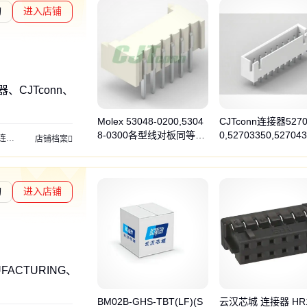
询
进入店铺
、CJTconn、CJTCONN
Molex 53048-0200,5304
CJTconn连接器5270
8-0300各型线对板同等品
0,52703350,52704
连接线
线对板
板对线
接线端子
电池接线
电子电源线
线对线接插件
电子器件
店铺档案
连接器,1.25mm间距
等各型线对板
询
进入店铺
UFACTURING、JST、TEXAS INSTRUMENTS
BM02B-GHS-TBT(LF)(S
云汉芯城 连接器 HR1