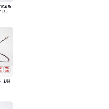
排线液晶
 L15CM
两头 彩排