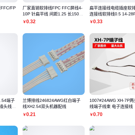
FFC/FP
厂家直销软排线FPC FFC屏线4-
扁平连接线电缆插座软
10P 针扁平线 间距1.25 长150M
连接线软排线0.5 14-28P
M同向
A型
0
.32
0
.33
￥
￥
.54端子
兰博排线246824AWG红白端子
1007#24AWG XH-7P
D插头线加
线XH2.54双头机器配线
线端子线束 电子连接线
0
.21
0
.70
￥
￥