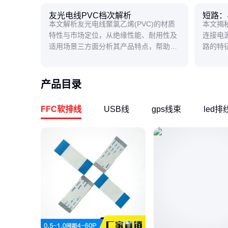
友光电线PVC档次解析
短路：
本文解析友光电线聚氯乙烯(PVC)的材质
本文揭
特性与市场定位，从绝缘性能、耐用性及
连接电
适用场景三方面分析其产品特点，帮助用
路的特
户了解其合理应用范围。
用防范
产品目录
FFC软排线
USB线
gps线束
led排