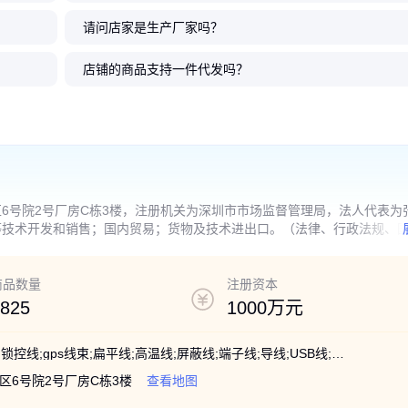
请问店家是生产厂家吗？
1571彩
in 08SU
 长度200
业生产各种
WG15P灰
兰博伟业2468-22双黑注白排线
包铜箔屏蔽FFC排线 0.3 0.5 0.8
环保0.5间距FFC/FPC扁平软排
兰博品牌2468-24AWG红黑双并
360手机美图专用电池
UL2651红边灰排线 兰
厂家软排线 FPC/FFC屏线
兰博排线2468型号SV1.
材加工
4/8
询 246
0V 10
加工 补光灯板彩线束定做 电机连
1.0 1.25 2.54间距 包铜箔排线
线 可来样加工定做
电子喇叭排线1.8*3.6mm
座 贴片式FFC/FPC连接
业生产各种排线 欢迎新
针扁平线间距1.25长150
2.54端子线定制
店铺的商品支持一件代发吗？
接线
电详询UL2651红边灰排
向
0
0
0
106
.15
.45
.15
.40
1
0
0
0
.80
.10
.32
.34
￥
￥
￥
￥
￥
￥
￥
￥
6号院2号厂房C栋3楼，注册机关为深圳市市场监督管理局，法人代表为
等技术开发和销售；国内贸易；货物及技术进出口。（法律、行政法规、
营）
商品数量
注册资本
825
1000万元
线对板连接线;电源线;硅胶线;FFC软排线;锁控线;gps线束;扁平线;高温线;屏蔽线;端子线;导线;USB线;pvc电线;储能线;开关线;led灯线;连接线;国标线;led排线;彩排线;端子线
6号院2号厂房C栋3楼
查看地图