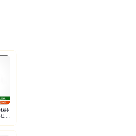
接线排
线柱 接