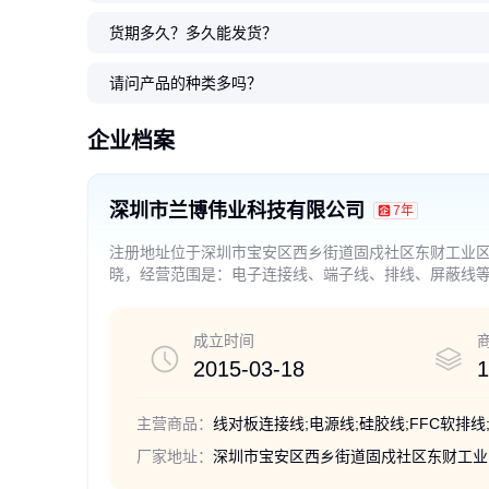
货期多久？多久能发货？
兰博排线2468型号端子线复印机
IDC排线FC-16P插接件电脑内部
FFC线0.5-2.54间距包导电布 LD
厂家加工-软排线28AWG灰排线U
1.5间距特软红白排20080 28awg
电子线 排线来样定做 Ul
0.8间距刺破线0.8刺破8p
FFC软排线 1.0间距 6P
2468排线 兰博伟业专
兰博伟业UL2651 22A
线冷压定制线材
连接线 线束电线电缆线束 厂家直
E广告显示屏数据扁排线
L2651 26AWG 2.54MM间距仪表
蓝白橙白排 电路板端子彩排线厂
排线 液晶显示屏电子线
R-32S微型投影仪排线
mm 同向 1.0*6P*200A 
排线 欢迎新老顾客来电详
排线PH2.54加工定制 30
请问产品的种类多吗？
销大量批发可根据要求定制 厂
排线
家
8排线
5℃扁平排线
0
1
0
0
0
.24
.80
.18
.04
.16
0
1
0
0
0
.08
.90
.22
.10
.45
￥
￥
￥
￥
￥
￥
￥
￥
￥
￥
企业档案
深圳市兰博伟业科技有限公司
7年
注册地址位于深圳市宝安区西乡街道固戍社区东财工业区
晓，经营范围是：电子连接线、端子线、排线、屏蔽线
决定禁止的项目除外，限制的项目须取得许可后方可经
成立时间
2015-03-18
1
主营商品：
厂家地址：
深圳市宝安区西乡街道固戍社区东财工业区