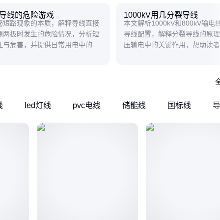
导线的危险游戏
1000kV用几分裂导线
秘短路现象的本质，解释导线直接
本文解析1000kV和800kV输
源两极时发生的危险情况，分析短
导线配置，解释分裂导线的原理
征与危害，并提供日常用电中的实
压输电中的关键作用，帮助读者
建议。
电压等级下的导线设计差异。
线
led灯线
pvc电线
储能线
国标线