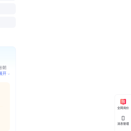
排线连接
博伟业专
 4-10P
25转XH
器
老顾客来
MM 反
线
张朝
国务院
展开
全网询价
消息管理