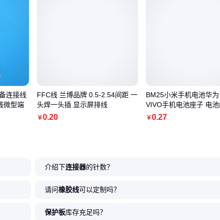
设备连接线
FFC线 兰博品牌 0.5-2.54间距 一
BM25小米手机电池华为 
排线微型端
头焊一头插 显示屏排线
VIVO手机电池座子 电
排线
0
.20
0
.27
￥
￥
介绍下
连接器
的针数？
请问
橡胶线
可以定制吗？
保护板
库存充足吗？