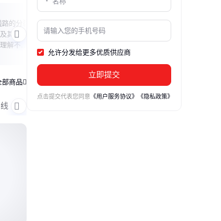
120导线载流奥秘
电池
电线路的分裂
本文揭秘120平方毫米导线的输送容量与
本文
及其在高
经济传输容量的关系，解析导线发热与能
系，
理解不同
耗的平衡艺术，帮助读者理解电力传输中
法，
允许分发给更多优质供应商
的效率与成本优化原理。
立即提交
全部商品
点击提交代表您同意
《用户服务协议》
《隐私政策》
导线
屏蔽线
开关线
彩排线
扁平线
电