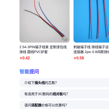
2.54-3PIN端子线束 定制漆包线
刺破端子线 排线端子
排线 圆线PVC护套
连接器 2pin 0.8间距
0
.42
0
.58
￥
￥
智能提问
介绍下
插头线
的芯数？
有适用于3C数码的
线对板
吗？
请问
适配器
价格可以优惠吗？