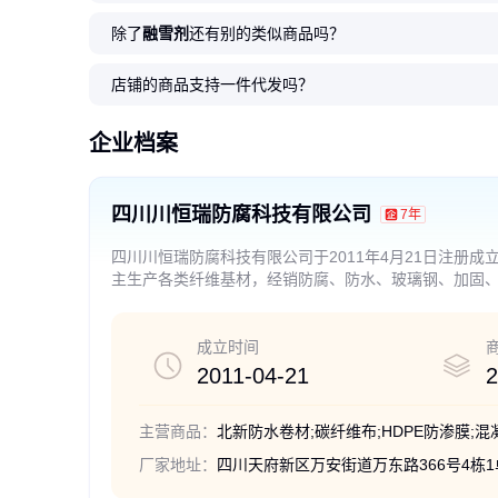
除了
融雪剂
还有别的类似商品吗？
蜀羊品牌卷材 高效防水
北新水泥基渗透结晶地
北新防水黑色柔性涂料
厂家供应 JS聚合物水
1.5/2.0/3.0厚北新817
北新高性能沥
北新防水涂料
北新X101透
北新BX-JJ1
北新可外露沥
补漏材料 便捷施工 建筑市政工程
下室大坝停车场隧道工程防水材
20kg装外墙地面补漏sbs卷材打
泥防水涂料 承接建筑防水施工
自粘聚合物改性沥青防水卷材非
料适用于混泥土屋面防
固化橡胶沥青sbs卷材
生间防水补漏屋顶外墙
泥防水浆料 建筑专用
料耐候楼面屋顶防水防
店铺的商品支持一件代发吗？
优选
料批发
底油
外露建筑
理
可喷涂
砖密封胶防漏
防水涂料
工材料
1
140
145
338
19
.60
.00
.00
.00
.00
215
160
110
198
265
.00
.00
.00
.00
.00
￥
￥
￥
￥
￥
￥
￥
￥
￥
￥
企业档案
四川川恒瑞防腐科技有限公司
7年
四川川恒瑞防腐科技有限公司于2011年4月21日注册
主生产各类纤维基材，经销防腐、防水、玻璃钢、加固
程项目。
成立时间
2011-04-21
2
主营商品：
厂家地址：
四川天府新区万安街道万东路366号4栋1单