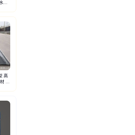
水卷
泥发泡砖
硅质保温板
沥青冷补料
型 高
材 复
涂料
丙烯酸防水涂料
喷涂速凝橡胶沥青防水卷材
951.911聚氨酯防水涂料
液体卷