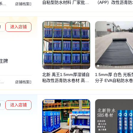
自粘型防水材料 厂家批发
（APP）改性沥青防
列
保温材料系列
橡塑保温
融雪剂
土工布
防火泥
灌浆料
橡胶板
止水条
水
店铺档案
耐穿刺
材 厂家批发
询
进入店铺
庄牌
北新 禹王1.5mm厚湿铺自
1.5mm厚 白色 光板
粘改性沥青防水卷材 高分
分子 EVA自粘防水卷
材
非沥青基自粘胶膜防水卷材
弹性体sbs改性沥青防水卷材
非固化橡胶防水
店铺档案
子防水材料
合改性沥青2.0
询
进入店铺