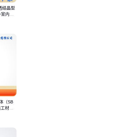
透结晶型
外室内外
体（SB
施工材料