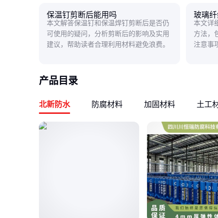
保温钉剪断后能用吗
玻璃纤
本文解答保温钉和保温焊钉剪断后是否仍
本文详
可使用的疑问，分析剪断后的影响及实用
方法，
建议，帮助读者合理利用材料避免浪费。
注意事
题。
产品目录
北新防水
防腐材料
加固材料
土工