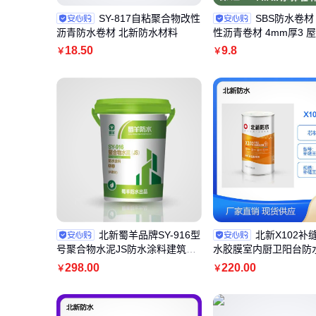
SY-817自粘聚合物改性
SBS防水卷材
沥青防水卷材 北新防水材料
性沥青卷材 4mm厚3 
工
18
.50
9
.8
￥
￥
北新蜀羊品牌SY-916型
北新X102补
号聚合物水泥JS防水涂料建筑市
水胶膜室内厨卫阳台防
政工程用
料
298
.00
220
.00
￥
￥