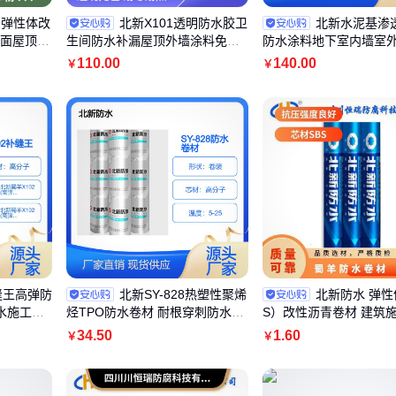
 弹性体改
北新X101透明防水胶卫
北新水泥基渗
屋面屋顶施
生间防水补漏屋顶外墙涂料免砸
防水涂料地下室内墙室
砖密封胶防漏
补漏堵漏20KG
110
.00
140
.00
￥
￥
缝王高弹防
北新SY-828热塑性聚烯
北新防水 弹性
水施工材
烃TPO防水卷材 耐根穿刺防水材
S）改性沥青卷材 建筑
料
现货批发
34
.50
1
.60
￥
￥