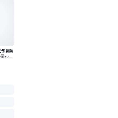
分聚氨酯
漏25K