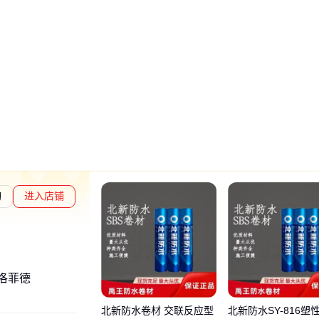
询
进入店铺
章L1
通过深度核验
洛菲德
北新防水卷材 交联反应型
北新防水SY-816塑