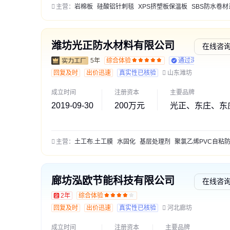
主营：
岩棉板
硅酸铝针刺毯
XPS挤塑板保温板
SBS防水卷材系
潍坊光正防水材料有限公司
在线咨
5年
综合体验
通过深度核验
回复及时
出价迅速
真实性已核验
山东潍坊
成立时间
注册资本
主要品牌
2019-09-30
200万元
光正、东庄、东
主营：
土工布.土工膜
水固化
基层处理剂
聚氯乙烯PVC自粘防水卷
廊坊泓欧节能科技有限公司
在线咨
2年
综合体验
回复及时
出价迅速
真实性已核验
河北廊坊
成立时间
注册资本
主要品牌