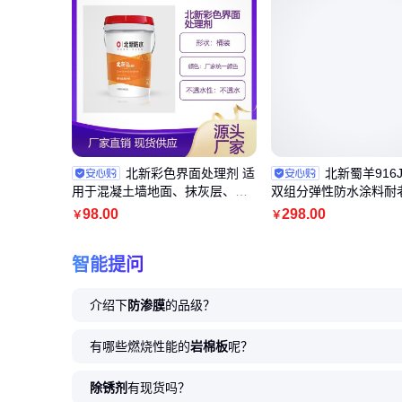
北新彩色界面处理剂 适
北新蜀羊916
用于混凝土墙地面、抹灰层、砖
双组分弹性防水涂料耐
混墙面
蚀 浅灰色
98
.00
298
.00
￥
￥
智能提问
介绍下
防渗膜
的品级？
有哪些燃烧性能的
岩棉板
呢？
除锈剂
有现货吗？