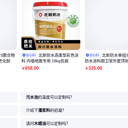
JS聚合物
北新防水高柔型彩色涂
北新防水单组
老化耐腐
料 内墙地面专用 18kg包装
防水涂料厨卫室外屋顶补
G/桶施工简单
658
.00
335
.00
￥
￥
污水池
的温度可以定制吗？
介绍下
灌浆料
的初凝？
请问
木蜡油
可以定制吗？