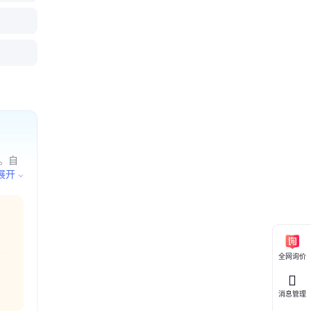
0通用型
0玻化砖
防水浆料
组分聚氨酯
抹灰基层
土水泥基
色耐碱防
筑防水施
。自
各类工
展开
全网询价
消息管理