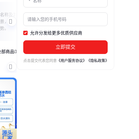
K11防水浆料特性解析
玻璃
名称及其
本文深入解析K11防水浆料的柔性与刚性
本文
景，帮助
特性，帮助读者了解其适用场景和优势，
里程
势。
为防水工程提供实用参考。
值，
允许分发给更多优质供应商
术如
立即提交
全部商品
点击提交代表您同意
《用户服务协议》
《隐私政策》
冷补沥青
融雪剂
无收缩灌浆料
北新禹王