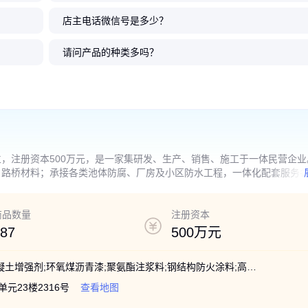
店主电话微信号是多少？
青防水涂
蠕变型非
明防水胶卫
01聚合物水
青防水涂
北新SY-858高分子聚乙
北新可外露沥青涂料 超
北新彩色界面处理剂混
北新BX-JS102彩色聚
北新瓷砖胶10
北新瓷砖胶20
北新99通用型
北新防水 双
水防渗处
自粘打底油
涂料免砸
灰色溶剂型
裂修补施
烯丙涤纶防水卷材 室内地下室水
强耐候高弹抗裂 建筑屋面防水层
凝土 墙地面加固剂抹灰层 砖混墙
合物水泥防水涂料 抗裂强粘结 建
适用于室内混凝土砖墙
型高分子材料室内混凝
溶剂型双组份水泥基 白
防水涂料（双组份） 建
请问产品的种类多吗？
池墙面防水
施工18KG
面基层处理
筑防水优选
处理
防水施工
水施工材料
工
4
265
130
280
.50
.00
.00
.00
120
100
90
338
.00
.00
.00
.00
￥
￥
￥
￥
￥
￥
￥
￥
成立，注册资本500万元，是一家集研发、生产、销售、施工于一体民营企业
、路桥材料；承接各类池体防腐、厂房及小区防水工程，一体化配套服务
商品数量
注册资本
87
500万元
北新防水卷材;碳纤维布;HDPE防渗膜;混凝土增强剂;环氧煤沥青漆;聚氨酯注浆料;钢结构防火涂料;高分子卷材专用胶;粘钢胶;玻璃鳞片;玄武岩纤维丝;手工聚脲;喷涂聚脲;防水施工;防腐施工
元23楼2316号
查看地图