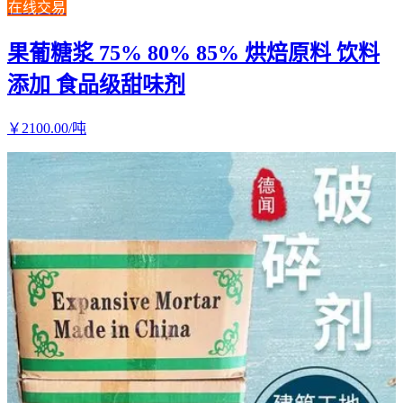
在线交易
果葡糖浆 75% 80% 85% 烘焙原料 饮料
添加 食品级甜味剂
￥
2100
.00
/吨