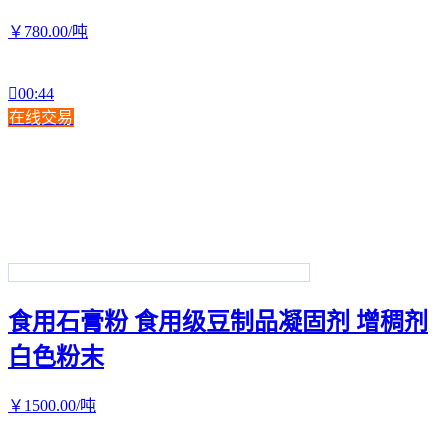
￥
780
.00
/吨

00:44
在线交易
食用石膏粉 食用级豆制品凝固剂 增稠剂
白色粉末
￥
1500
.00
/吨