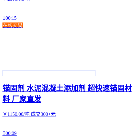

00:15
在线交易
锚固剂 水泥混凝土添加剂 超快速锚固材
料 厂家直发
￥
1150
.00
/吨
成交300+元

00:09