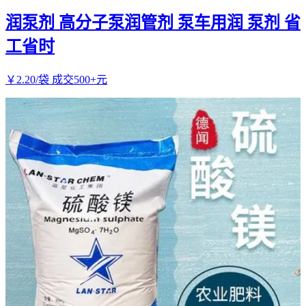
润泵剂 高分子泵润管剂 泵车用润 泵剂 省
工省时
￥
2
.20
/袋
成交500+元