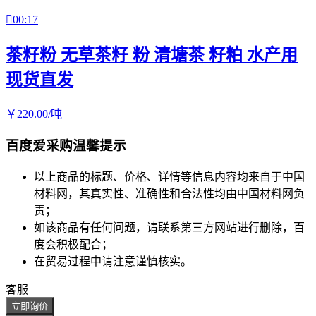

00:17
茶籽粉 无草茶籽 粉 清塘茶 籽粕 水产用
现货直发
￥
220
.00
/吨
百度爱采购温馨提示
以上商品的标题、价格、详情等信息内容均来自于中国
材料网，其真实性、准确性和合法性均由中国材料网负
责；
如该商品有任何问题，请联系第三方网站进行删除，百
度会积极配合；
在贸易过程中请注意谨慎核实。
客服
立即询价