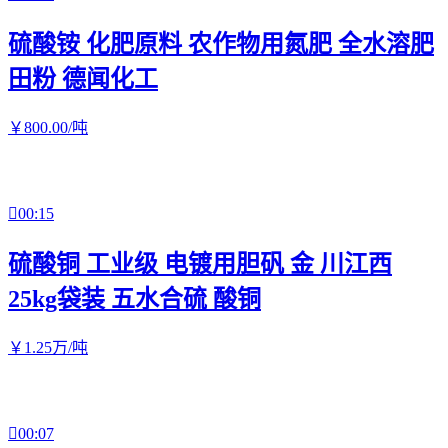
硫酸铵 化肥原料 农作物用氮肥 全水溶肥
田粉 德闻化工
￥
800
.00
/吨

00:15
硫酸铜 工业级 电镀用胆矾 金 川江西
25kg袋装 五水合硫 酸铜
￥
1
.25
万
/吨

00:07