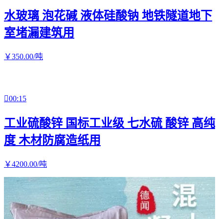
水玻璃 泡花碱 液体硅酸钠 地铁隧道地下
室堵漏建筑用
￥
350
.00
/吨

00:15
工业硫酸锌 国标工业级 七水硫 酸锌 高纯
度 木材防腐造纸用
￥
4200
.00
/吨