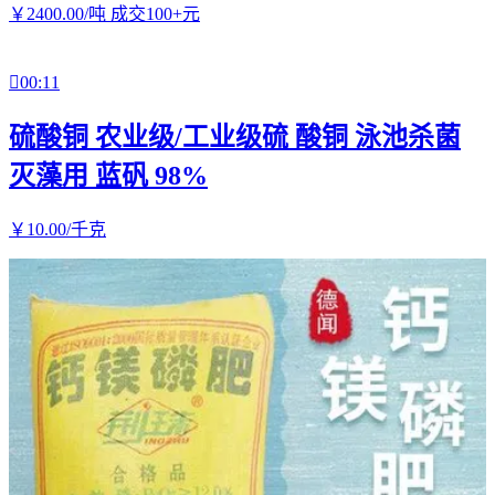
￥
2400
.00
/吨
成交100+元

00:11
硫酸铜 农业级/工业级硫 酸铜 泳池杀菌
灭藻用 蓝矾 98%
￥
10
.00
/千克