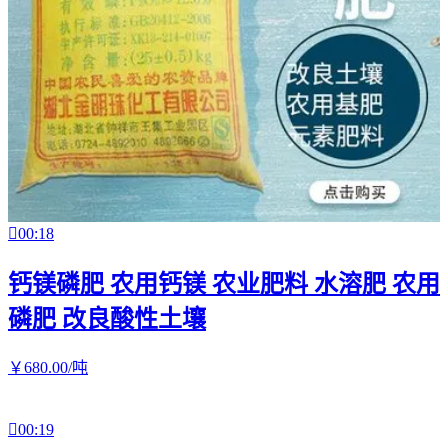

00:18
钙镁磷肥 农用钙镁 农业肥料 水溶肥 农用
磷肥 改良酸性土壤
￥
680
.00
/吨

00:19