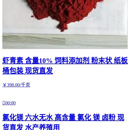
虾青素 含量10% 饲料添加剂 粉末状 纸板
桶包装 现货直发
￥
398
.00
/千克

00:00
氯化镁 六水无水 高含量 氯化 镁 卤粉 现
货直发 水产养殖用