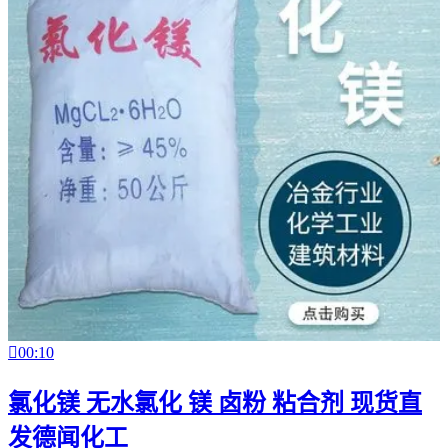

00:10
氯化镁 无水氯化 镁 卤粉 粘合剂 现货直
发德闻化工