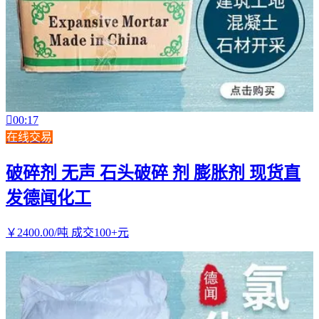

00:17
在线交易
破碎剂 无声 石头破碎 剂 膨胀剂 现货直
发德闻化工
￥
2400
.00
/吨
成交100+元