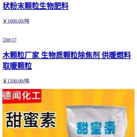
状粉末颗粒生物肥料
￥
1000
.00
/吨

00:17
木颗粒厂家 生物质颗粒除焦剂 供暖燃料
取暖颗粒
￥
1100
.00
/吨