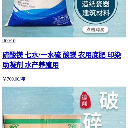

00:10
硫酸镁 七水/一水硫 酸镁 农用底肥 印染
助凝剂 水产养殖用
￥
700
.00
/吨