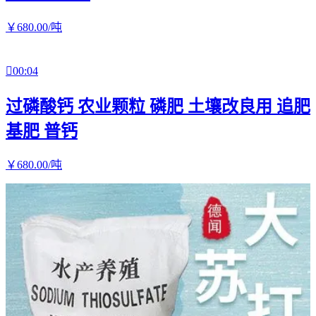
￥
680
.00
/吨

00:04
过磷酸钙 农业颗粒 磷肥 土壤改良用 追肥
基肥 普钙
￥
680
.00
/吨