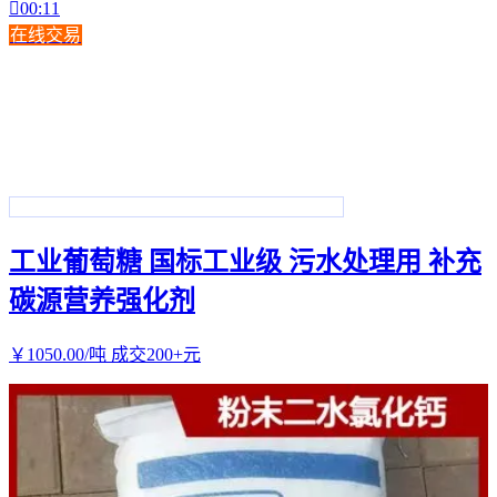

00:11
在线交易
工业葡萄糖 国标工业级 污水处理用 补充
碳源营养强化剂
￥
1050
.00
/吨
成交200+元