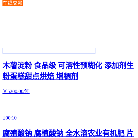
在线交易
木薯淀粉 食品级 可溶性预糊化 添加剂生
粉蛋糕甜点烘焙 增稠剂
￥
5200
.00
/吨

00:10
腐殖酸钠 腐植酸钠 全水溶农业有机肥 片