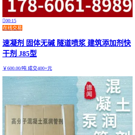

00:15
在线交易
速凝剂 固体无碱 隧道喷浆 建筑添加剂快
干剂 J85型
￥
600
.00
/吨
成交400+元