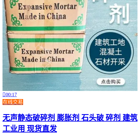

00:17
在线交易
无声静态破碎剂 膨胀剂 石头破 碎剂 建筑
工业用 现货直发