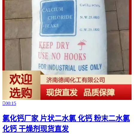

00:15
氯化钙厂家 片状二水氯 化钙 粉末二水氯
化钙 干燥剂现货直发