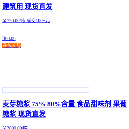
建筑用 现货直发
￥
750
.00
/吨
成交100+元

00:06
在线交易
麦芽糖浆 75% 80%含量 食品甜味剂 果葡
糖浆 现货直发
￥
2800
.00
/吨