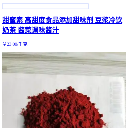
甜蜜素 高甜度食品添加甜味剂 豆浆冷饮
奶茶 酱菜调味酱汁
￥
23
.00
/千克