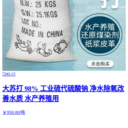

00:15
大苏打 98% 工业硫代硫酸钠 净水除氧改
善水质 水产养殖用
￥
950
.00
/吨