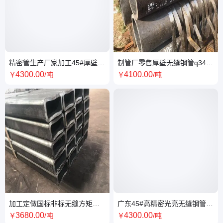
精密管生产厂家加工45#厚壁光
制管厂零售厚壁无缝钢管q345b
亮无缝钢管 零售外16*3高精密
切割大口径80*8热轧无缝中碳
4300
.00
4100
.00
￥
/吨
￥
/吨
无缝管
钢管
加工定做国标非标无缝方矩形
广东45#高精密光亮无缝钢管
管 q345b大小口径方矩形厚壁
90*2减速机大口径精密钢管
3680
.00
4300
.00
￥
/吨
￥
/吨