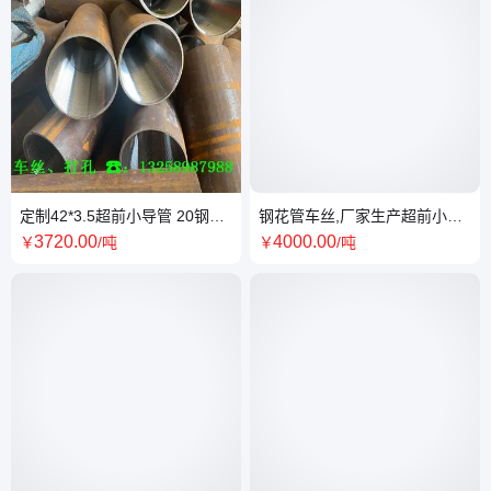
定制42*3.5超前小导管 20钢桩
钢花管车丝,厂家生产超前小导
基注浆管 隧道支护无缝钢管外
管 42*3.5削尖注浆管 加工钢花
3720
.00
4000
.00
￥
/吨
￥
/吨
丝加工
管车丝打孔