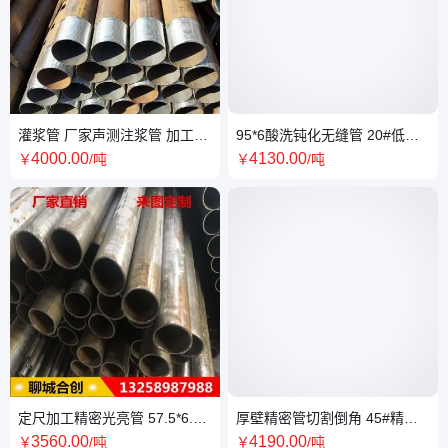
灌浆管 厂家声测注浆管 加工钢
95*6酸洗钝化无缝管 20#低碳
花管 超前小导管 可车丝打孔
钢无缝管加工除锈 89*5无缝钢
4000
.00
4130
.00
￥
/吨
￥
/吨
管喷漆
定尺加工精密光亮管 57.5*6.3
厚壁精密管切割倒角 45#精密
冷拔无缝管切割零售 40cr合金
钢管加工除油 51*4精拉内外光
3560
.00
4190
.00
￥
/吨
￥
/吨