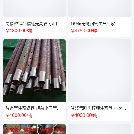
高精密14*2精轧光亮管 小口径
16Mn无缝钢管生产厂家
精密钢管切割零售
219*8219*10等
4300
.00
3750
.00
￥
/吨
￥
/吨
隧道管注浆钢管 超前小导管
注浆管削尖预埋注浆管 一次性
108*6加工定制车丝注浆管
注浆管 可重复注浆管
4000
.00
4000
.00
￥
/吨
￥
/吨