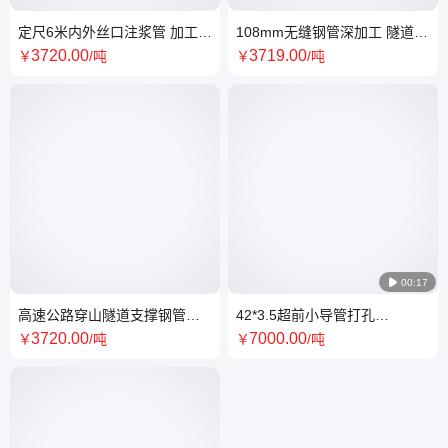
定尺6米内外丝口注浆管 加工
108mm无缝钢管深加工 隧道灌
42*3.5超前小导管 高速公路隧
浆用注浆钢管 高铁隧道口支护
3720
.00
3719
.00
￥
/吨
￥
/吨
道用管
钢花管

00:17
高速公路穿山隧道支撑钢管
42*3.5超前小导管打孔
108*5注浆无缝管 加工20#梅花
108*4.5*5*6注浆根管 R780地
3720
.00
7000
.00
￥
/吨
￥
/吨
孔钢花管
质预埋注浆管