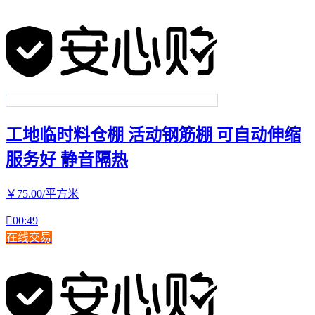
工地临时料仓棚 活动钢筋棚 可自动伸缩
服务好 静音隔热
￥
75
.00
/平方米

00:49
在线交易