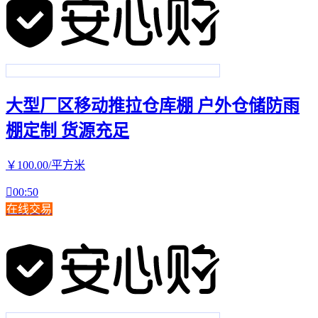
大型厂区移动推拉仓库棚 户外仓储防雨
棚定制 货源充足
￥
100
.00
/平方米

00:50
在线交易