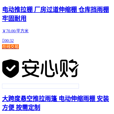
电动推拉棚 厂房过道伸缩棚 仓库挡雨棚
牢固耐用
￥
70
.00
/平方米

00:32
在线交易
大跨度悬空推拉雨篷 电动伸缩雨棚 安装
方便 按需定制