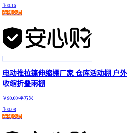

00:16
在线交易
电动推拉篷伸缩棚厂家 仓库活动棚 户外
收缩折叠雨棚
￥
90
.00
/平方米

00:08
在线交易