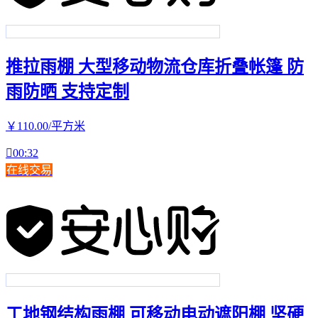
推拉雨棚 大型移动物流仓库折叠帐篷 防
雨防晒 支持定制
￥
110
.00
/平方米

00:32
在线交易
工地钢结构雨棚 可移动电动遮阳棚 坚硬