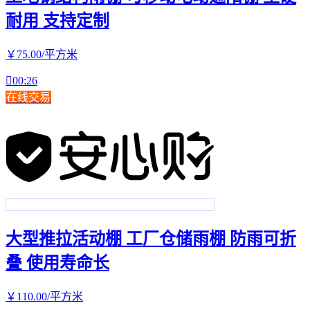
耐用 支持定制
￥
75
.00
/平方米

00:26
在线交易
大型推拉活动棚 工厂仓储雨棚 防雨可折
叠 使用寿命长
￥
110
.00
/平方米