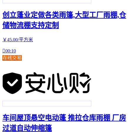
创立蓬业定做各类雨篷,大型工厂雨棚,仓
储物流棚支持定制
￥
45
.00
/平方米

00:10
在线交易
车间屋顶悬空电动蓬 推拉仓库雨棚 厂房
过道自动伸缩篷