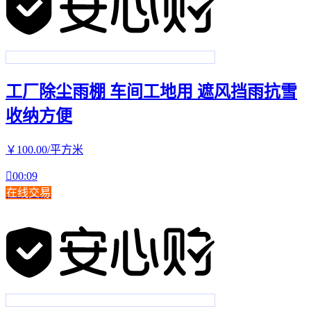
工厂除尘雨棚 车间工地用 遮风挡雨抗雪
收纳方便
￥
100
.00
/平方米

00:09
在线交易