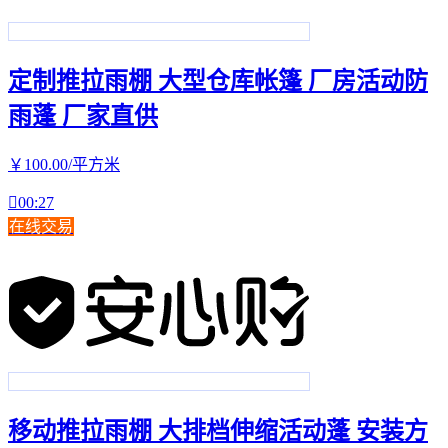
定制推拉雨棚 大型仓库帐篷 厂房活动防
雨蓬 厂家直供
￥
100
.00
/平方米

00:27
在线交易
移动推拉雨棚 大排档伸缩活动蓬 安装方