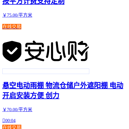
按平方计费支持定制
￥
75
.00
/平方米
在线交易
悬空电动雨棚 物流仓储户外遮阳棚 电动
开启安装方便 创力
￥
70
.00
/平方米

00:04
在线交易