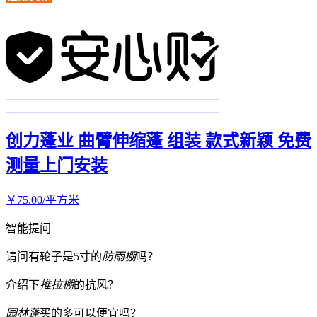
创力蓬业 曲臂伸缩蓬 组装 款式新颖 免费
测量上门安装
￥
75
.00
/平方米
智能提问
请问有轮子是5寸的
防雨棚
吗？
介绍下
推拉棚
的抗风？
园林蓬
买的多可以便宜吗？