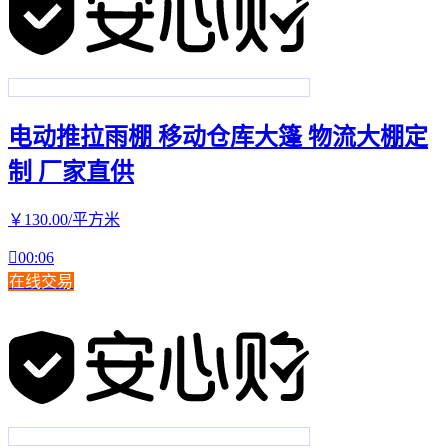
电动推拉雨棚 移动仓库大篷 物流大棚定
制 厂家直供
￥
130
.00
/平方米

00:06
在线交易