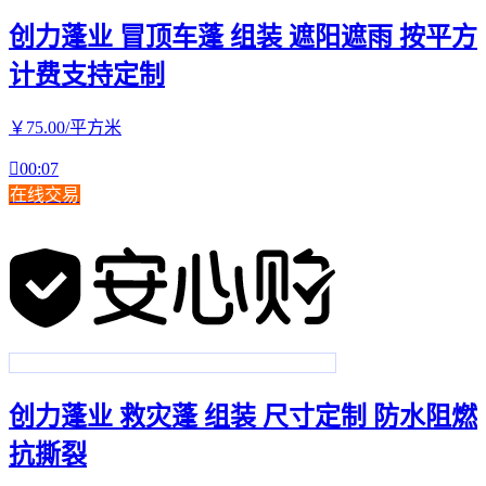
创力蓬业 冒顶车蓬 组装 遮阳遮雨 按平方
计费支持定制
￥
75
.00
/平方米

00:07
在线交易
创力蓬业 救灾蓬 组装 尺寸定制 防水阻燃
抗撕裂