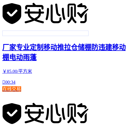
厂家专业定制移动推拉仓储棚防违建移动
棚电动雨蓬
￥
85
.00
/平方米

00:34
在线交易