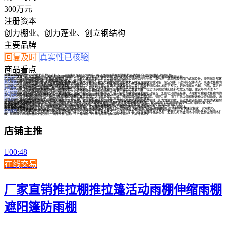
300万元
注册资本
创力棚业、创力蓬业、创立钢结构
主要品牌
回复及时
真实性已核验
商品看点
6

6
华鹰500排挡解析
本文深入解析华鹰500的排挡结构设计特点，从机械原理到操作体验，揭秘这款经典车型的换挡系统如何兼顾实用性与驾驶乐趣。

天幕布是啥
本文揭秘天幕布的真实身份，从材质特性到使用场景，带你全面了解这种既能遮阳又能装饰的神奇布料，户外爱好者和家居改造者必看。
6
产品细节
工厂除尘雨棚的除尘原理是怎样的
工厂除尘雨棚的除尘原理围绕 “拦截 + 收集 + 疏导” 三个核心环节展开。首先，雨棚的棚体结构对粉尘起到物理拦截作用，其顶部及侧面的遮挡设计，能阻挡外部环

境中的粉尘进入雨棚覆盖区域，同时防止内部作业产生的粉尘向棚外扩散，形成相对封闭的粉尘
6
常见问题
工厂除尘雨棚使用中问题有哪些及解决办法
工厂除尘雨棚使用中常见问题包括粉尘堆积、棚体漏水、通风不畅等。粉尘堆积多因除尘配件未及时清理或收集槽堵塞，需定期拆下滤网等配件清洗，疏通收集槽内

的粉尘堵塞物，若粉尘堆积严重，可增加清理频率，确保粉尘收集通道畅通。棚体漏水常出现在棚顶接缝处或
6
产品细节
工厂除尘雨棚安装前需做哪些场地准备
工厂除尘雨棚安装前需做好场地基础、环境清理、空间规划三方面准备工作。在场地基础准备上，需先勘察安装区域的地面平整度，若地面存在凸起、凹陷，需进行

平整处理，确保雨棚支架安装稳固；同时根据雨棚的承重要求，检查地面承重能力，必要时浇筑混凝土基础，
6
产品细节
工厂除尘雨棚的日常清洁需注意哪些要点
工厂除尘雨棚日常清洁需注意清洁频率、清洁方式、配件保护三个要点。清洁频率需根据粉尘产生量调整，粉尘较多的区域如原料堆放区雨棚，建议每周清洁 1-2

次；粉尘较少的成品存放区雨棚，可每两周清洁一次，避免粉尘长期堆积影响除尘效果。清洁方式上，棚
5
应用案例
工厂除尘雨棚遇到极端天气该如何应对
工厂除尘雨棚遇到极端天气需提前预防、及时处理，确保雨棚安全。遇到暴雨天气前，需检查棚体接缝处的密封情况，加固松动的连接件，清理排水槽和收集槽内的

杂物，确保雨水能顺利排出，避免积水导致棚体承重增加；暴雨期间实时观察棚内是否漏水，若出现严重漏水
产品细节
工厂除尘雨棚与普通雨棚相比有哪些特殊功能
工厂除尘雨棚与普通雨棚相比，在粉尘控制、粉尘收集、环境适配三方面具备特殊功能。普通雨棚仅能实现防雨、遮阳功能，而工厂除尘雨棚新增粉尘控制功能，通
过棚体封闭设计和通风除尘配件，阻挡粉尘扩散，减少棚内及周边粉尘污染，尤其适合工厂粉尘较多的区域使
产品细节
仓储雨棚的基本结构包括哪些部分
仓储雨棚的基本结构主要由三大核心部分组成：支撑骨架、覆盖材料和连接固定件。支撑骨架通常采用高强度钢材，如方管或圆管，经过热镀锌处理以增强防锈和耐
腐蚀能力，确保整体结构的稳固性与长久使用寿命。覆盖材料主流选择是PVC涂层布，这种材料具备优异的
坦克700空悬参数解析
6
本文详解坦克700空气悬挂单控系统的核心参数与工作原理，包括高度调节范围、响应速度及驾驶模式适配性，帮助读者了解这一硬派越野车的智能底盘技术。
THX203H第4脚悬空行吗
本文解析THX203H电源芯片第4脚悬空使用的可行性，从引脚功能、典型电路设计到实际应用注意事项，帮助工程师合理处理闲置引脚。
门电路悬空之谜

本文揭秘门电路悬空时的状态，解释其可能带来的问题及解决方法，帮助读者理解数字电路中的这一常见现象。
单腔空悬全解析
本文系统介绍单腔空气悬架的四种典型结构，包括其工作原理、适用场景及特点对比，帮助读者快速理解这一提升车辆舒适性的关键技术。
AD引脚悬空画法指南
本文讲解在电路设计中如何处理AD软件中元器件未连接的引脚，包括悬空引脚的符号标注方法、常见处理方式及注意事项，帮助初学者快速掌握这一实用技巧。
桩基清孔悬空高度解析
本文详细解答桩基清孔时悬空高度的合理范围，分析其影响因素及操作要点，帮助施工人员掌握关键技巧，确保工程安全高效。
应用案例
工厂除尘雨棚适合安装在哪些工厂区域
工厂除尘雨棚适合安装在工厂内产生粉尘且需防雨的多个关键区域。在原料堆放区，如煤炭、矿石、砂石等原料堆放场地，安装后可防止雨水冲刷导致粉尘随雨水扩
散，同时减少原料因淋雨受潮变质，保障原料品质。生产车间外的半成品或成品存放区也适用，尤其针对易受
店铺主推

00:48
在线交易
厂家直销推拉棚推拉篷活动雨棚伸缩雨棚
遮阳篷防雨棚