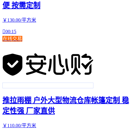
便 按需定制
￥
130
.00
/平方米

00:15
在线交易
推拉雨棚 户外大型物流仓库帐篷定制 稳
定性强 厂家直供
￥
110
.00
/平方米