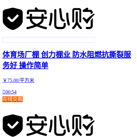
体育场厂棚 创力棚业 防水阻燃抗撕裂服
务好 操作简单
￥
75
.00
/平方米

00:54
在线交易