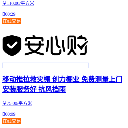
￥
110
.00
/平方米

00:29
在线交易
移动推拉救灾棚 创力棚业 免费测量上门
安装服务好 抗风挡雨
￥
75
.00
/平方米

00:09
在线交易