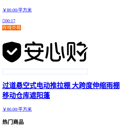
￥
80
.00
/平方米

00:17
在线交易
过道悬空式电动推拉棚 大跨度伸缩雨棚
移动仓库遮阳蓬
￥
80
.00
/平方米
热门商品