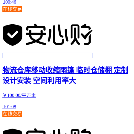

00:46
在线交易
物流仓库移动收缩雨篷 临时仓储棚 定制
设计安装 空间利用率大
￥
100
.00
/平方米

01:08
在线交易