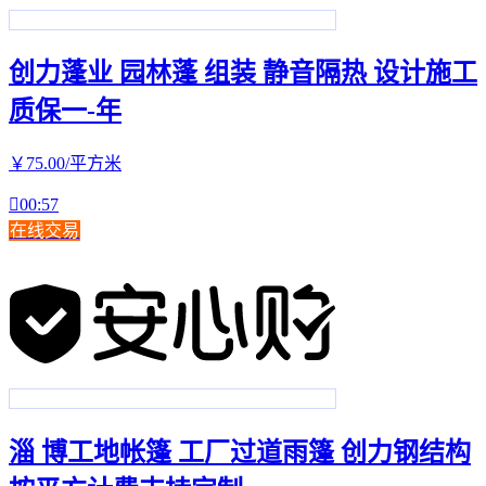
创力蓬业 园林蓬 组装 静音隔热 设计施工
质保一-年
￥
75
.00
/平方米

00:57
在线交易
淄 博工地帐篷 工厂过道雨篷 创力钢结构