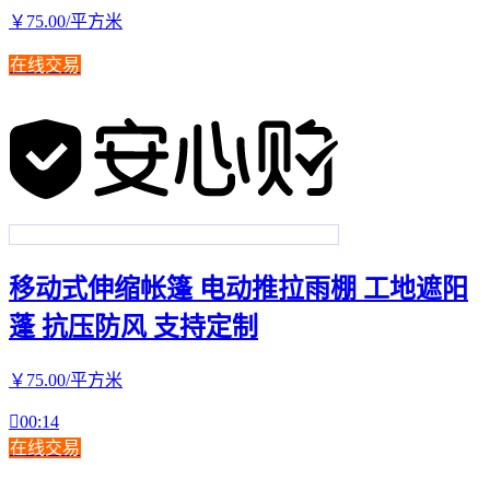
￥
75
.00
/平方米
在线交易
移动式伸缩帐篷 电动推拉雨棚 工地遮阳
蓬 抗压防风 支持定制
￥
75
.00
/平方米

00:14
在线交易