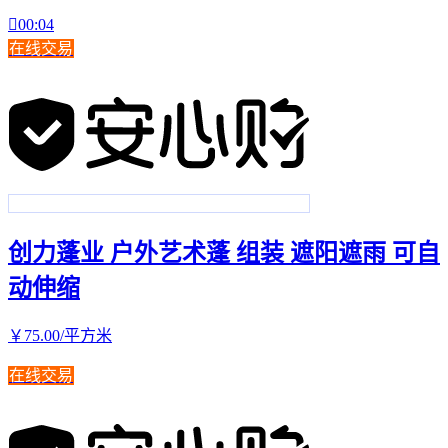

00:04
在线交易
创力蓬业 户外艺术蓬 组装 遮阳遮雨 可自
动伸缩
￥
75
.00
/平方米
在线交易