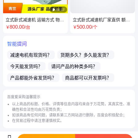

00:17
立式卧式减速机 运输方式 物流
立式卧式减速机厂家直供 额定
支持定制 定位精度准确
转矩 231nm 支持定制 颜色醒
800
.00
500
.00
￥
/台
￥
/个
目
智能提问
减速电机
有现货吗？
货期多久？多久能发货？
今天能发货吗？
请问产品的种类多吗？
产品都能外省发货吗？
商品都可以开发票吗？
店主电话微信号是多少？
贵店铺主营产品有哪些？
百度爱采购温馨提示
介绍下
减速机
的减速等级？
以上商品的标题、价格、详情等信息内容均来自于万花筒，其真实性、准
确性和合法性均由万花筒负责；
请问
螺旋锥齿轮电机
可以定制吗？
如该商品有任何问题，请联系第三方网站进行删除，百度会积极配合；
在贸易过程中请注意谨慎核实。