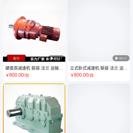

00:17

00:17
硬度高减速机 联接 法兰 运输方
立式卧式减速机 联接 法兰 运输
式 物流 功率大 抗冲量大
方式 物流 附近送货 抗冲量大
800
.00
800
.00
￥
/台
￥
/台