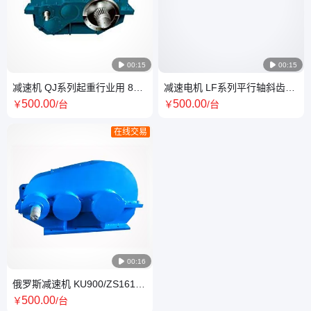

00:15

00:15
减速机 QJ系列起重行业用 80
减速电机 LF系列平行轴斜齿轮
吨以上行车行走用
减速机 LK螺旋锥齿轮电机 均匀
500
.00
500
.00
￥
/台
￥
/台
载荷
在线交易

00:16
俄罗斯减速机 KU900/ZS1615
高精度蜗轮硬齿面电机
500
.00
￥
/台