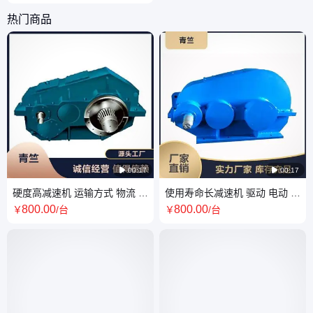
热门商品

00:17

00:17
硬度高减速机 运输方式 物流 联
使用寿命长减速机 驱动 电动 上
接 法兰 可提供CAD模型 噪音
门安装调试 定位精度准确
800
.00
800
.00
￥
/台
￥
/台
小