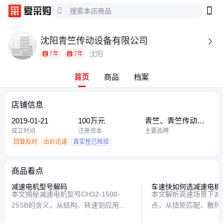
沈阳青竺传动设备有限公司

沈阳
7年
7年
首页
商品
档案
店铺信息
2019-01-21
100万元
青竺、青竺传动设
备、青竺传动
成立时间
注册资本
主要品牌
回复及时
出价迅速
真实性已核验
商品看点
减速电机型号解码
车速快如何选减速电机
本文揭秘减速电机型号CH32-1500-
本文解析高速场景下减
25SB的含义，从结构、转速到应用场
点，从扭矩匹配、散热
景，带你看懂工业设备的‘身份证号
衡，帮你避开选型雷区