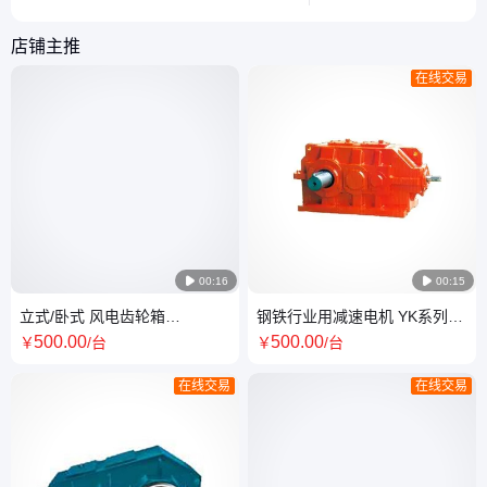
码’，轻松掌握选型要点。
系统优化。
店铺主推
在线交易

00:16

00:15
立式/卧式 风电齿轮箱
钢铁行业用减速电机 YK系列-
30/100/200/300Kw 风电机组配
混合机用 推焦机行走
500
.00
500
.00
￥
/台
￥
/台
件
在线交易
在线交易