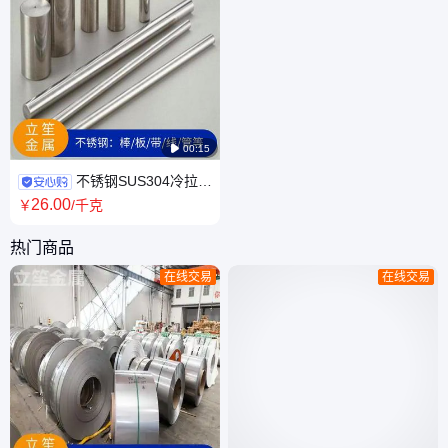

00:15
不锈钢SUS304冷拉光
圆 无磁性不锈钢棒 热处理圆钢
26
.00
￥
/千克
热门商品
在线交易
在线交易