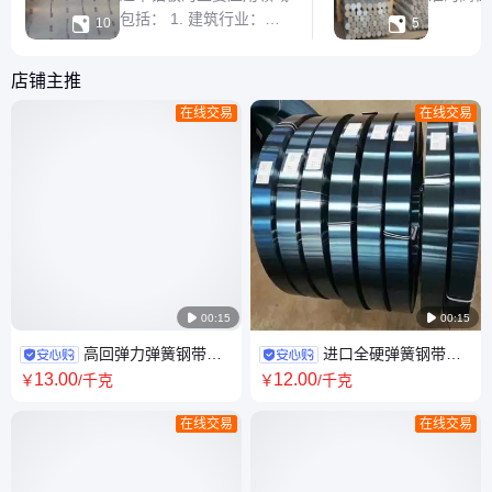
包括： 1. 建筑行业：超
它通过在经


10
5
平铝板具有更好的平整度
体系中优
和光洁度，适用于建筑的
元素，成功
店铺主推
外墙、屋顶、天花板等部
6061
在线交易
在线交易
位，提供良好的装饰效
是屈服强度。 ·
果，同时具备保温、隔音
系铝合金
和防火功能。此外，它还
和焊接性能。 ·
具有较高的耐候性和耐腐
优异的
蚀性，能够在恶劣的气候
条件下保持

00:15

00:15
高回弹力弹簧钢带
进口全硬弹簧钢带
65Mn抗疲劳锰钢带 淬火发蓝加
SK5耐磨弹簧钢带材 批发SK7
13
.00
12
.00
￥
/千克
￥
/千克
工
弹簧钢片
在线交易
在线交易