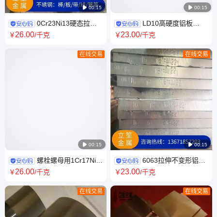

00:15

00:15
0Cr23Ni13硬态拉丝
LD10高硬度铝板
不锈钢带 电力弹片配件不锈钢
2017高韧性耐磨铝薄板 美国
26
.00
23
.00
￥
/千克
￥
/千克
卷带 分条开平
alcoa进口铝合金板
在线交易
在线交易

00:15

00:15
螺栓螺母用1Cr17Ni7
6063拉伸不变形铝板
不锈钢棒 国标不锈钢圆钢 长度
氧化拉丝铝合金板 6063-T6光
26
.00
23
.00
￥
/千克
￥
/千克
任意切割
亮平整铝单板
在线交易
在线交易