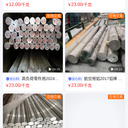
带 汽车减震系统用钢片 c67s高
1060高韧性铝合金棒 A1060铝
12
.00
23
.00
￥
/千克
￥
/千克
回弹性弹簧钢带材
圆棒批发
在线交易
在线交易

00:15

00:15
高负荷零件用2024铝
航空用铝2017铝棒 挤
棒 2024-T6可焊接铝圆棒
压锻造铝合金棒 2017-T4研磨
23
.00
23
.00
￥
/千克
￥
/千克
al2024进口铝合金棒
棒精拉棒
在线交易
在线交易