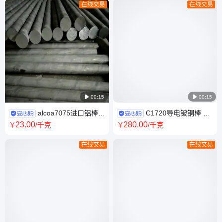
在线交易
在线交易

00:15

00:15
alcoa7075进口铝棒
C1720导电铍铜棒 进
7075-T6耐热耐磨铝合金棒
口模具铍青铜棒 C17200高硬度
23
.00
280
.00
￥
/千克
￥
/千克
7075精抽棒
铍铜圆棒
在线交易
在线交易