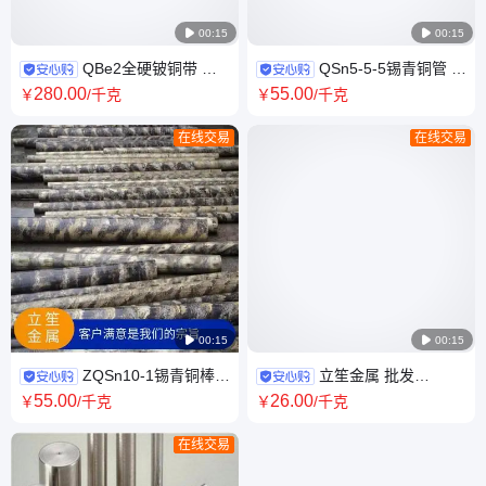

00:15

00:15
QBe2全硬铍铜带 高
QSn5-5-5锡青铜管 高
强度铍镍铜带 C17200弹片铍青
精光亮锡青铜套 高硬度杯士铜
280
.00
55
.00
￥
/千克
￥
/千克
铜带
管 国标定做加工
在线交易
在线交易

00:15

00:15
ZQSn10-1锡青铜棒
立笙金属 批发
批发高耐磨锡青铜圆棒 零切加
SUS303易车削不锈钢圆钢 耐
55
.00
26
.00
￥
/千克
￥
/千克
工 锡磷青铜
磨耐烧不锈钢棒
在线交易