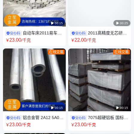

00:15

00:25
自动车床2011易车削
2011高精度无芯研磨
铝棒 精拉棒 2011-T6光亮高精
铝棒 代客加工 2011-T4不含铅
23
.00
22
.00
￥
/千克
￥
/千克
铝圆棒批发
铝棒材批发
在线交易
在线交易

00:15

00:15
铝合金管 2A12 5A06
7075超硬铝板 国标高
6061 6063 7075 7A04 7A09铝
硬度铝薄板 al7075进口超声波
23
.00
23
.00
￥
/千克
￥
/千克
管 铝方管 异型管
铝合金板