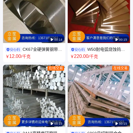

00:14

00:15
CK67全硬弹簧钢带
W50耐电弧烧蚀钨铜
进口耐蚀性弹簧钢片 淬火硬化
板 进口CuW50高温烧结钨铜板
12
.00
220
.00
￥
/千克
￥
/千克
弹簧钢卷
材 螺纹钻孔加工
在线交易
在线交易

00:15

00:15