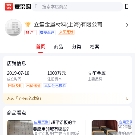
立笙金属材料(上海)有限公司

来图定制
7年
首页
商品
分类
档案
店铺信息
2019-07-18
1000万元
立笙金属
成立时间
注册资本
主要品牌
回复及时
出价迅速
真实性已核验
入选「了不起的改变」
商品看点
超平铝板的主
应用案例
应用案例
6026
要应用领域有哪些？
超平铝板的主要应用领域
准的高性