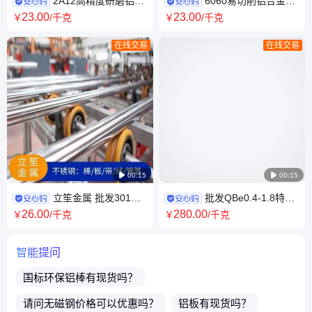
2A12高精度研磨铝棒
6060易切削铝合金板
走心机用铝 2a12精密机械加工
6061工装夹具铝中厚板 国标环
23
.00
23
.00
￥
/千克
￥
/千克
精拉铝棒材
保铝材
在线交易
在线交易

00:15

00:15
立笙金属 批发301不
批发QBe0.4-1.8特硬
锈钢棒黑皮 耐磨不锈钢光圆 青
铍铜带 高韧性铍青铜带 进口铍
26
.00
280
.00
￥
/千克
￥
/千克
山料研磨棒
钴铜带冲压件
智能提问
国标环保铝棒
有现货吗？
请问
无磁钢
价格可以优惠吗？
铝板
有现货吗？