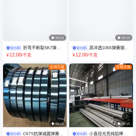

00:15

00:15
折弯不断裂SK7弹簧
高淬透1065弹簧钢带
钢带 进口弹簧钢带材 sk7弹簧
耐高温弹簧钢片 ASTM1065进
12
.00
12
.00
￥
/千克
￥
/千克
钢片
口钢卷分条
在线交易
在线交易

00:15

00:15
C67S抗弹减震弹簧钢
小直径光亮纯铝棒