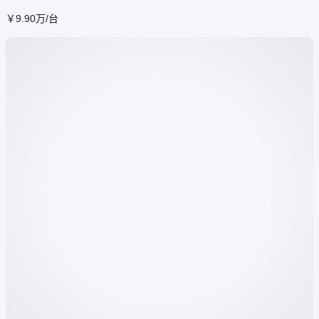
￥
9
.90
万
/台