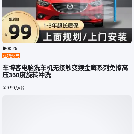
00:25

在线交易
车博客电脑洗车机无接触变频金鹰系列免擦高
压360度旋转冲洗
￥
9
.90
万
/台