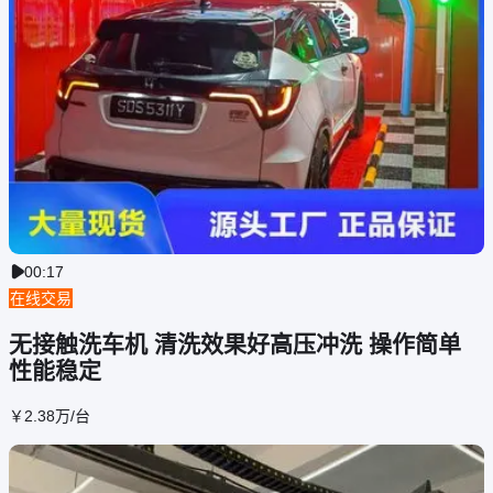
00:17

在线交易
无接触洗车机 清洗效果好高压冲洗 操作简单
性能稳定
￥
2
.38
万
/台