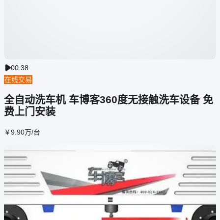
00:38

在线交易
全自动洗车机 车博客360度无接触洗车设备 免
费上门安装
￥
9
.90
万
/台