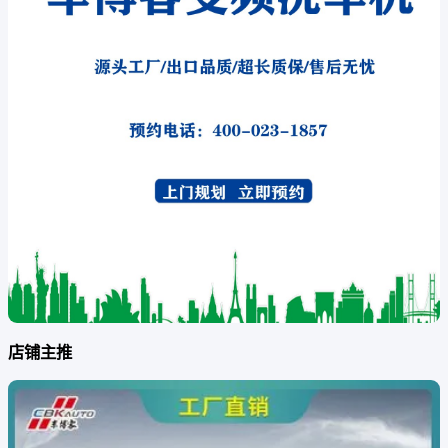
造成明显干扰，适合在家
保持稳定；
庭庭院等场景使用。 商
品防滑设计
用高压洗车机噪音相
渍的地面使
店铺主推