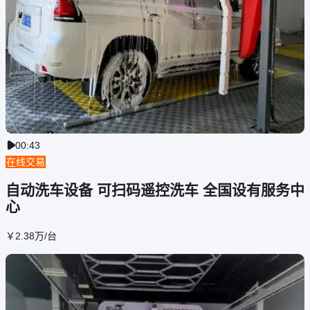
00:43

在线交易
自动洗车设备 可扫码遥控洗车 全国设有服务中
心
￥
2
.38
万
/台