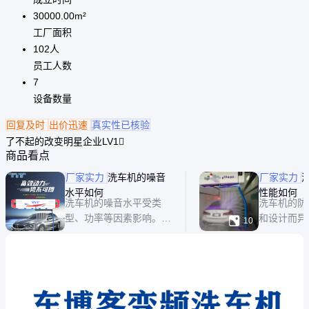
30000.00
m²
工厂面积
102
人
员工人数
7
设备数量
回复及时
出价迅速
真实性已核验
了不起的改变明星企业LV1
商品看点
厂家实力
洗车机的噪音
厂家实力
水平如何
性能如何
洗车机的噪音水平受类
洗车机的防
型、功率等因素影响。
和设计而异

10
家用小型洗车机通常噪音
式洗车机通
较小，一般在60 - 80分
重量轻，其
贝。这类洗车机功率较
底部材质。
低，多采用电动泵，工作
采用橡胶材
时声音类似普通家电运转
面的摩擦力
声，不会对周围环境和人
好，在光滑