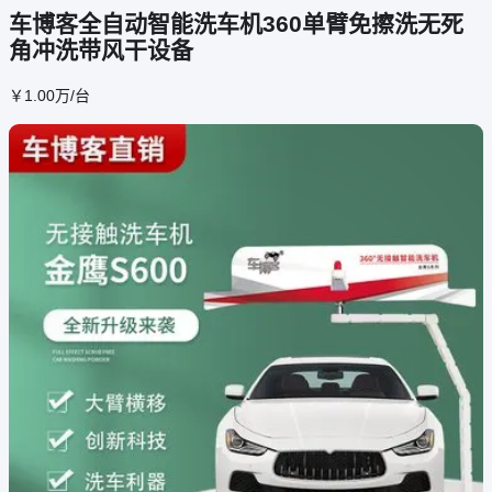
车博客全自动智能洗车机360单臂免擦洗无死
角冲洗带风干设备
￥
1
.00
万
/台