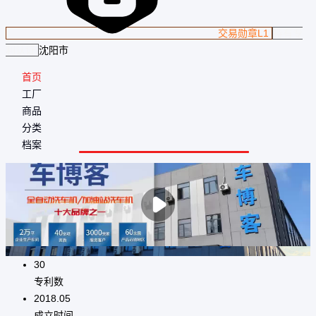
交易勋章L1
持有专
利认证
沈阳市
首页
工厂
商品
分类
档案

30
专利数
2018.05
成立时间