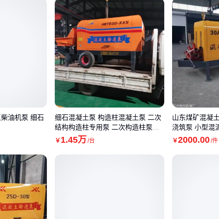
油机泵 细石
细石混凝土泵 构造柱混凝土泵 二次
山东煤矿混凝土
结构构造柱专用泵 二次构造柱泵新
浇筑泵 小型混
闻
1
.45
万
2000
.00
￥
/台
￥
/件