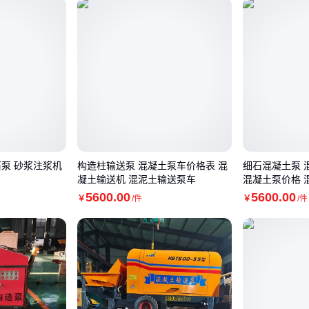
石泵 砂浆注浆机
构造柱输送泵 混凝土泵车价格表 混
细石混凝土泵 
凝土输送机 混泥土输送泵车
混凝土泵价格 
程
5600
.00
5600
.00
￥
/件
￥
/件