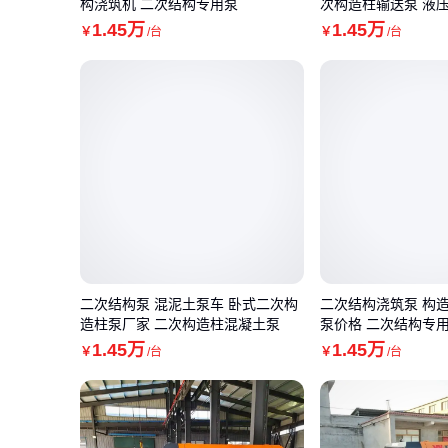
构浇筑机 二次结构专用泵
次构造柱输送泵 液
1
.45
万
1
.45
万
￥
/台
￥
/台
二次结构泵 混泥土泵车 卧式二次构
二次结构浇筑泵 构
造柱泵厂家 二次构造柱混凝土泵
泵价格 二次结构专
1
.45
万
1
.45
万
￥
/台
￥
/台