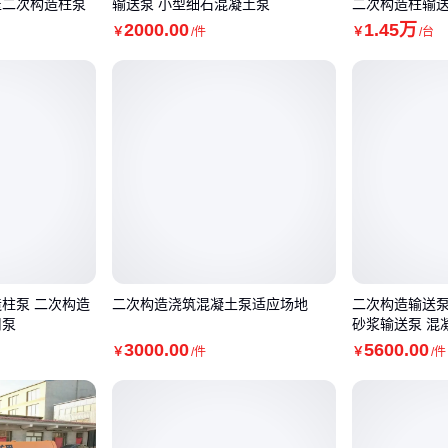
压二次构造柱泵
输送泵 小型细石混凝土泵
二次构造柱输送
2000
.00
1
.45
万
￥
/件
￥
/台
造柱泵 二次构造
二次构造浇筑混凝土泵适应场地
二次构造输送泵
用泵
砂浆输送泵 混
3000
.00
5600
.00
￥
/件
￥
/件