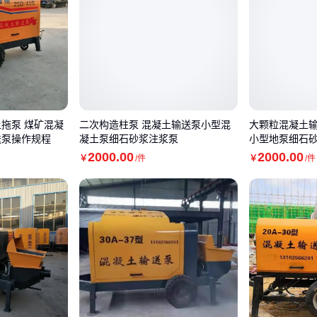
土拖泵 煤矿混凝
二次构造柱泵 混凝土输送泵小型混
大颗粒混凝土
送泵操作规程
凝土泵细石砂浆注浆泵
小型地泵细石
2000
.00
2000
.00
￥
/件
￥
/件