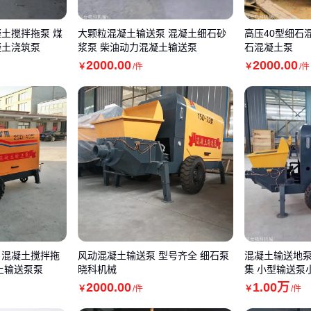
凝土搅拌拖泵 煤
大颗粒混凝土输送泵 混凝土细石砂
高压40型细石
凝土浇筑泵
浆泵 柴油动力混凝土输送泵
石混凝土泵
2000
.00
2000
.00
￥
/件
￥
/件
 混凝土搅拌拖
风动混凝土输送泵 型号齐全 细石泵
混凝土输送地泵
土输送泵泵
晓科机械
集 小型输送泵
2000
.00
1
.00
万
￥
/件
￥
/件