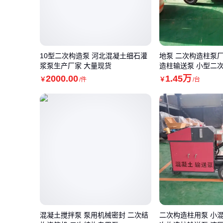
10型二次构造泵 河北混凝土细石灌
地泵 二次构造柱泵
浆泵生产厂家 大量现货
造柱输送泵 小型二
2000
.00
1
.45
万
￥
/件
￥
/台
混凝土搅拌泵 泵用机械密封 二次结
二次构造柱用泵 小