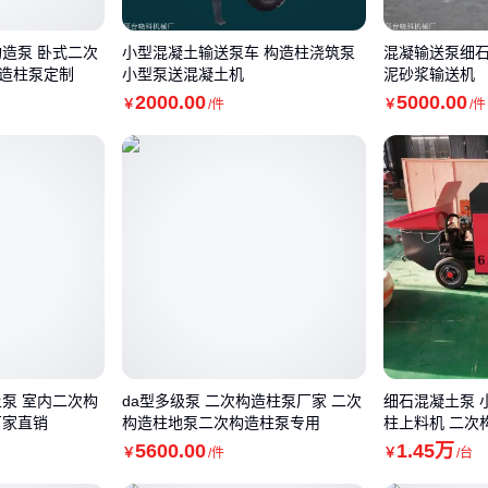
构造泵 卧式二次
小型混凝土输送泵车 构造柱浇筑泵
混凝输送泵细石
造柱泵定制
小型泵送混凝土机
泥砂浆输送机
2000
.00
5000
.00
￥
/件
￥
/件
土泵 室内二次构
da型多级泵 二次构造柱泵厂家 二次
细石混凝土泵 
厂家直销
构造柱地泵二次构造柱泵专用
柱上料机 二次
5600
.00
1
.45
万
￥
/件
￥
/台