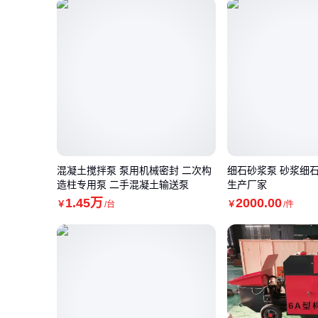
混凝土搅拌泵 泵用机械密封 二次构
细石砂浆泵 砂浆细
造柱专用泵 二手混凝土输送泵
生产厂家
1
.45
万
2000
.00
￥
/台
￥
/件