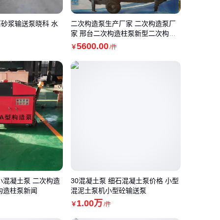
砂浆输送泵晓科 水
二次构造泵生产厂家 二次构造泵厂
家 邢台二次构造柱泵新型二次构造
柱泵价格
5600
.00
￥
/件
小混凝土泵 二次构造
30混凝土泵 细石混凝土泵价格 小型
构造柱泵新闻
混泥土泵机小型砼输送泵
1
.00
万
￥
/件