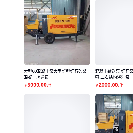
大型60混凝土泵大型新型细石砂浆
混凝土输送泵 细石泵柴
混凝土输送泵
泵 二次结构浇注泵
5000
.00
2000
.00
￥
/件
￥
/件