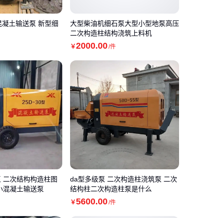
混凝土输送泵 新型细
大型柴油机细石泵大型小型地泵高压
二次构造柱结构浇筑上料机
2000
.00
￥
/件
 二次结构构造柱图
da型多级泵 二次构造柱浇筑泵 二次
小混凝土输送泵
结构柱二次构造柱泵是什么
5600
.00
￥
/件