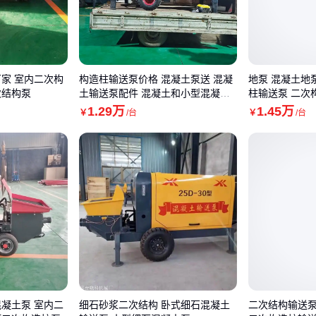
厂家 室内二次构
构造柱输送泵价格 混凝土泵送 混凝
地泵 混凝土地
次结构泵
土输送泵配件 混凝土和小型混凝土
柱输送泵 二次
泵价格
1
.29
万
1
.45
万
￥
/台
￥
/台
混凝土泵 室内二
细石砂浆二次结构 卧式细石混凝土
二次结构输送泵