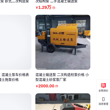
泵 卧式二次构造泵
次结构泵 二手混凝土输送泵
1
.29
万
￥
/台
 混凝土泵车价格表
混凝土输送泵 二次构造柱泵价格 小
凝土拖泵价格
型混凝土砂浆泵厂家
2000
.00
￥
/件
全网询价
消息管理