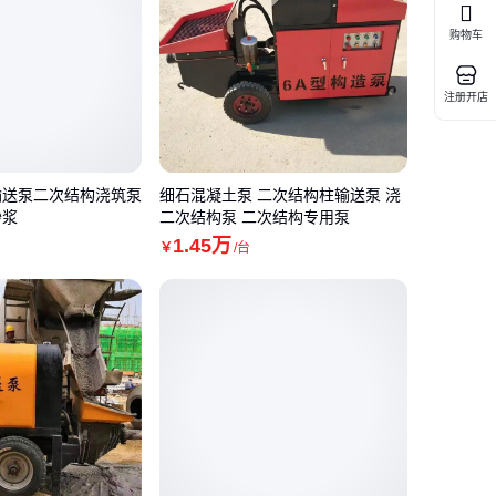
购物车
注册开店
输送泵二次结构浇筑泵
细石混凝土泵 二次结构柱输送泵 浇
砂浆
二次结构泵 二次结构专用泵
1
.45
万
￥
/台