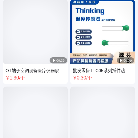

00:39

00:39
OT端子空调设备医疗仪器家用
批发零售TTC05系列插件热敏
电器无线充温度传感器
电阻TTC05015JSY
1
.30
0
.30
￥
/个
￥
/个