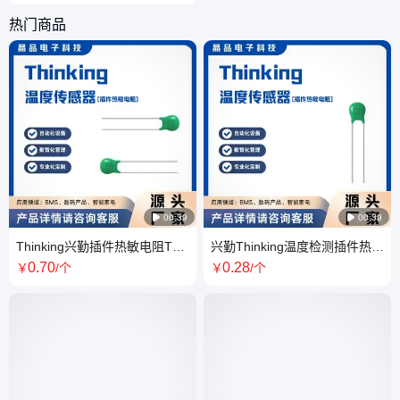
热门商品

00:39

00:39
Thinking兴勤插件热敏电阻TTC
兴勤Thinking温度检测插件热敏
系列TTC05104JSY
电阻TTC05系列
0
.70
0
.28
￥
/个
￥
/个