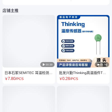
同时厘清与贴片电容的区别。
区。
店铺主推

00:39

00:39
日本石冢SEMITEC 耳温检测器
批发兴勤Thinking高温插件TVR
热电堆 红外测温传感器
系列压敏电阻 TVR10471KLM
7
.80
0
.28
￥
/PCS
￥
/PCS