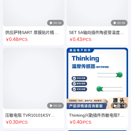

00:39

00:39
供应萨特SART 厚膜贴片精密
SET 5A轴向插件陶瓷管温度保
电阻SK系列SK0603 0805
险丝 C系列C1 C2 C3
0
.48
0
.43
￥
/PCS
￥
/PCS
1206

00:39

00:39
压敏电阻 TVR10101KSY
Thinking兴勤插件热敏电阻TTC
TVR10102KSY TVR10112KSY
系列TTC3A103F39H1EY
0
.30
0
.40
￥
/PCS
￥
/PCS
TVR10121KSY