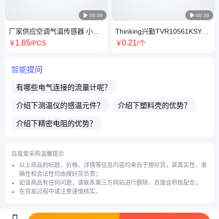

00:39

00:39
厂家供应空调气温传感器 小黑
Thinking兴勤TVR10561KSY
头温度传感器 NTC 热敏电阻
家电专用氧化锌压敏电阻
1
.65
0
.21
￥
/PCS
￥
/个
智能提问
有哪些电气连接的
流量计
呢？
介绍下
测温仪
的感温元件？
介绍下
塑料壳
的优势？
介绍下
精密电阻
的优势？
热敏电阻
买的多可以便宜吗？
百度爱采购温馨提示
请问店家是生产厂家吗？
请问您这边都发什么快递？
以上商品的标题、价格、详情等信息内容均来自于搜好货，其真实性、准
确性和合法性均由搜好货负责；
贵店铺主营产品有哪些？
介绍下
传感器
的输出类型？
如该商品有任何问题，请联系第三方网站进行删除，百度会积极配合；
在贸易过程中请注意谨慎核实。
介绍下
陶瓷管
的引脚拉力强度？