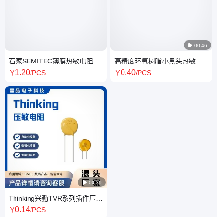

00:46
石冢SEMITEC薄膜热敏电阻
高精度环氧树脂小黑头热敏电
103JT-025 104JT-025
阻带引线10K3435 10K3950
1
.20
0
.40
￥
/PCS
￥
/PCS
100K3950

00:39
Thinking兴勤TVR系列插件压敏
电阻TVR05561KSY
0
.14
￥
/PCS