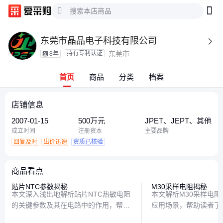
东莞市晶品电子科技有限公司

持有专利认证
东莞市
8年
首页
商品
分类
档案
店铺信息
2007-01-15
500万元
JPET、JEPT、其他
成立时间
注册资本
主要品牌
回复及时
出价迅速
资质已核验
商品看点
贴片NTC参数揭秘
M30采样电阻揭秘
本文深入浅出地解析贴片NTC热敏电阻
本文解析M30采样电
的关键参数及其在电路中的作用，帮助
应用场景，帮助读者了
读者理解其温度传感原理和选型要点，
的核心参数与实用价值