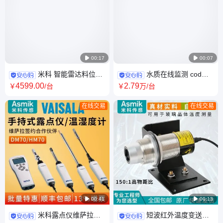

00:17

00:07
米科 智能雷达料位计
水质在线监测 cod氨
适用于对工业过程中控制中料
氮总磷总氮重金属 多参数检测
4599
.00
2
.79
￥
/台
￥
万
/台
仓物料的测量
设备环保 分析仪
在线交易
在线交易

00:41

00:13
米科露点仪维萨拉湿
短波红外温度变送器