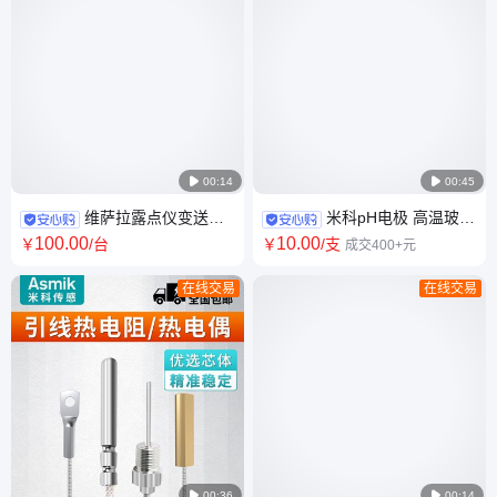

00:14

00:45
维萨拉露点仪变送器
米科pH电极 高温玻璃
DMT143显示屏温湿度传感器
纯水复合电极探头 工业污水在
100
.00
10
.00
￥
/台
￥
/支
成交400+元
探头RS485锂电行业
线pH计传感器
在线交易
在线交易

00:36

00:14