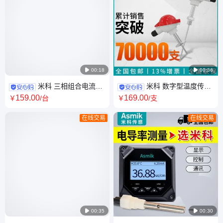

00:18

00:36
米科 三相组合电流变
米科 数字型温度传感
送器 电压变送器 800v 铁路信
器 烤箱温度控制器 箱式电炉 恒
159
.00
169
.00
￥
/台
￥
/支
号 工程监控
温工况测量
在线交易
在线交易

00:35

00:30