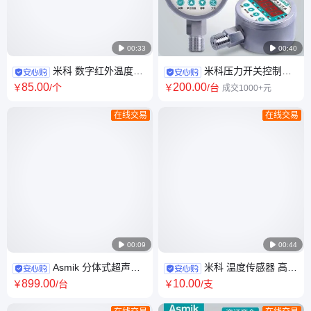

00:33

00:40
米科 数字红外温度传
米科压力开关控制器
感器 远距离大面积非接触式测
水泵气泵空压机消防智能电子
85
.00
200
.00
￥
/个
￥
/台
成交1000+元
量
数显电接点压力表
在线交易
在线交易

00:09

00:44
Asmik 分体式超声波
米科 温度传感器 高精
液位计 水泵房液位传感器探头
度热电阻 防水防油探头精密 铂
899
.00
10
.00
￥
/台
￥
/支
水位控制器
PT1000热电偶