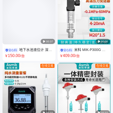

00:37

00:06
地下水池液位计 深井
米科 MIK-P300G 高
水深探头 水位检测仪远程显示
温 压力变送器 赫斯曼接头 适用
150
.00
409
.00
￥
/台
￥
/台
监控装置
液体 气体 兼容不锈钢
在线交易
在线交易

00:33

00:37