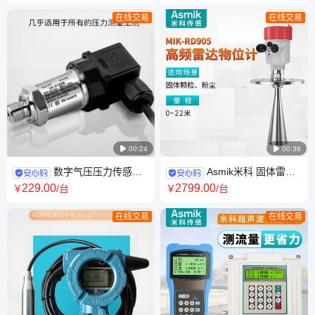
道水位测量
高度远程实时监控
在线交易
在线交易

00:24

00:36
数字气压压力传感器
Asmik米科 固体雷达
高精度气压传感器 冷媒压力变
料位计厂家 极低介电盲区小 石
229
.00
2799
.00
￥
/台
￥
/台
送器
灰浆料河道检测
在线交易
在线交易