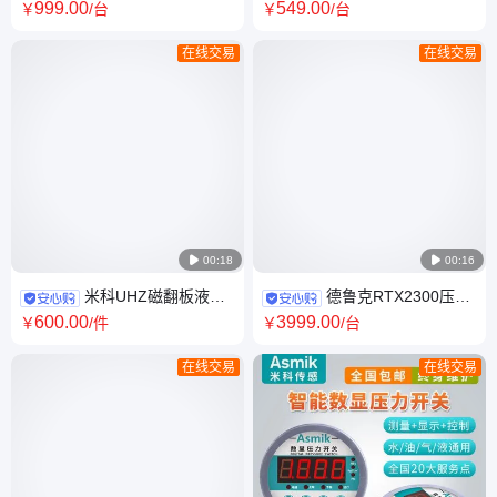
度传感器DM70手持式便携温湿
航天航空设备测温传感器 微米
999
.00
549
.00
￥
/台
￥
/台
度计探头dmt143
波段激光点测温仪
在线交易
在线交易

00:18

00:16
米科UHZ磁翻板液位
德鲁克RTX2300压力
计水位计 磁性浮子顶装式带远
变送器_0.065%高精度_绝压型
600
.00
3999
.00
￥
/件
￥
/台
传报警 厂家
进口压力传感器
在线交易
在线交易