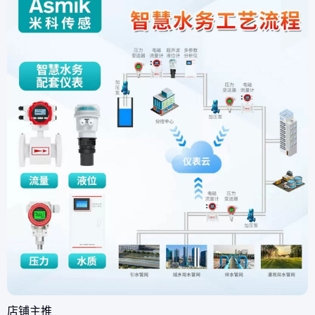
数水质在线分析仪客户评
式超声波
价:在行业中有丰富经
一体式超
验，售后服务专业度高。
SUP-PT
产品运行稳定，各参数数
度仪、SUP
据符合标准，满足远程检
塑壳电极、
测数据需求。 检测指
荧光
标：pH/ORP
店铺主推