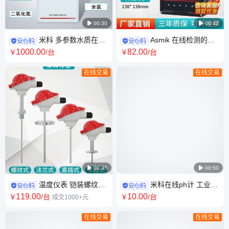

00:30

00:42
米科 多参数水质在线
Asmik 在线检测的污
监测仪 浊度溶解氧电导率PH余
水PH计 分体式PH探头酸度控
1000
.00
82
.00
￥
/台
￥
/台
氯 水质分析仪
制器orp检测仪酸度计
在线交易
在线交易

00:35

00:50
温度仪表 铠装螺纹式
米科在线ph计 工业污
热电偶 法兰式热电阻 直行管接
水酸碱度检测仪电极orp控制器
119
.00
10
.00
￥
/台
￥
/台
成交1000+元
头式温度传感器
0-14pH检测
在线交易
在线交易