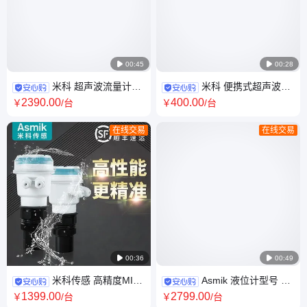

00:45

00:28
米科 超声波流量计手
米科 便携式超声波流
持式 管段法兰不锈钢 管道中央
量计DN300DN600 固定插入式
2390
.00
400
.00
￥
/台
￥
/台
空调 供暖热量表
流量计量表
在线交易
在线交易

00:36

00:49
米科传感 高精度MIK-
Asmik 液位计型号 雷
MP超声波液位/物位计 湖泊河
达水位监测河流 渠道 水库水位
1399
.00
2799
.00
￥
/台
￥
/台