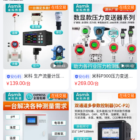
在线交易
在线交易

00:41

00:43
米科 生产流量计压力
米科P300压力变送器
变送器液位计温度传感器记录
试仪扩散硅 全量程定制 4-
139
.00
269
.00
￥
/台
￥
/台
仪等水质分析仪表
20mA智慧水务仪器仪表
在线交易
在线交易