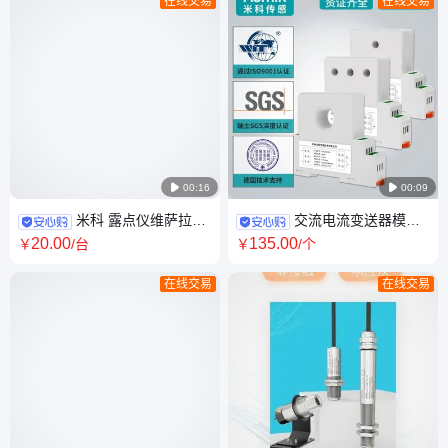
在线交易
在线交易

00:16

00:09
米科 露点仪维萨拉湿
交流电流变送器模块
度传感器HM70 壁挂式便携温
霍尔直流电压三相穿孔电量传
20
.00
135
.00
￥
/台
￥
/个
湿度计探头
感器0-5A转4-20mA
在线交易
在线交易