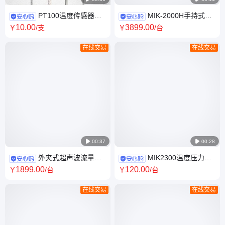
PT100温度传感器高
MIK-2000H手持式外
精度热电阻防水防油探头精密
夹不破管超声波流量计米科厂
10
.00
3899
.00
￥
/支
￥
/台
铂PT1000热电偶
家直供质量保障
在线交易
在线交易

00:37

00:28
外夹式超声波流量计
MIK2300温度压力流
冷热量表 无需破管 DN32-
量控制仪表人工智能模糊PID调
1899
.00
120
.00
￥
/台
￥
/台
DN6000口径可做
节器阀位控制仪
在线交易
在线交易