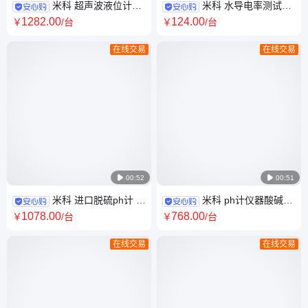
米科 超声波液位计厂
米科 水导电率测试仪
家 消防水池液位显示器 带封装
溶液电阻率检测仪 24h在线实
1282
.00
124
.00
￥
/台
￥
/台
IP65防护
时监测
在线交易
在线交易

00:52

00:51
米科 进口脱硫ph计 脱
米科 ph计仪器酸碱度
硫脱硝水质在线监测专业 ph值
测量仪器 ORP酸碱氧化还原分
1078
.00
768
.00
￥
/台
￥
/台
自动调节装置
析仪24小时在线
在线交易
在线交易