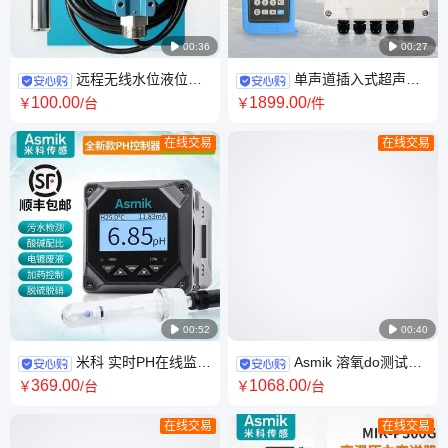

00:36

00:27
远程无线水位液位显
单声道插入式超声波
示器 0-10米水池水箱水位液位
流量计 米科传感 多普勒多声道
100
.00
1899
.00
￥
/台
￥
/件
自动控制报警仪表
外夹探头
在线交易
在线交易

00:52

00:40
米科 实时PH在线监测
Asmik 溶氧do测试仪
仪表 PH值测量分析仪 精准PH
水质溶解氧 数字式水氧电极
369
.00
1068
.00
￥
/台
￥
/台
检测专用仪器
在线交易
在线交易