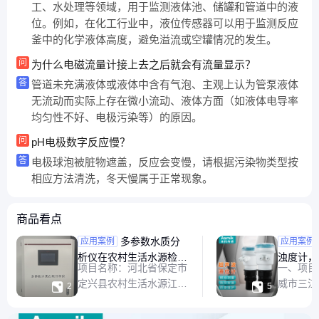
工、水处理等领域，用于监测液体池、储罐和管道中的液
位。例如，在化工行业中，液位传感器可以用于监测反应
釜中的化学液体高度，避免溢流或空罐情况的发生。
问
为什么电磁流量计接上去之后就会有流量显示？
答
管道未充满液体或液体中含有气泡、主观上认为管泵液体
无流动而实际上存在微小流动、液体方面（如液体电导率
均匀性不好、电极污染等）的原因。
问
pH电极数字反应慢？
答
电极球泡被脏物遮盖，反应会变慢，请根据污染物类型按
相应方法清洗，冬天慢属于正常现象。
商品看点
多参数水质分
米科液
应用案例
应用案例
析仪在农村生活水源检测
浊度计，
项目名称：河北省保定市
一、项目
中的应用
浊度等仪
定兴县农村生活水源江水
威市三江


2
5
自来水厂
置换工程信息自动化项目
水厂、月
选用产品:MDX500 多参
用产品:SU