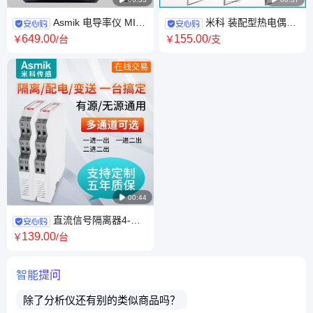
Asmik 电导率仪 MIK-
米科 装配型热电偶定
TDS210 工业用水 污水 水质分
制 pt1000铂电阻 显示记录仪表
649
.00
155
.00
￥
/台
￥
/支
析 电力 环保监测
配套使用
在线交易

00:44
直流信号隔离器4-
20mA转0-10v模拟量转换模块
139
.00
￥
/台
一进二出安全栅
智能提问
除了
分析仪
还有别的类似商品吗？