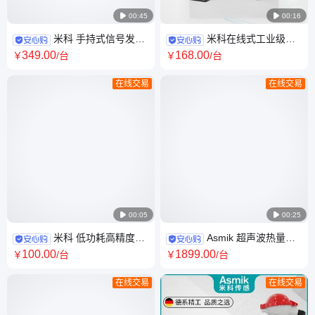

00:45

00:16
米科 手持式信号发生
米科在线式工业级红
器 高精度 直流电压电流等信号
外测温仪温度传感器非接触式
349
.00
168
.00
￥
/台
￥
/台
源检测 变频器调试
变送器4-20MA输出
在线交易
在线交易

00:05

00:25
米科 低功耗高精度的
Asmik 超声波热量表
电压传感器 电压变送器24V电
大口径热计量表厂家 壁挂式外
100
.00
1899
.00
￥
/台
￥
/台
力设备配套使用
夹式安装
在线交易
在线交易