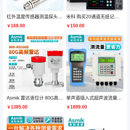
红外温度传感器测温探头温度变送器工业高精度非接触固定式测温仪
米科 购买20通道无纸记录器 32通道记录仪的型号 多重保护 智能屏显
168.00
150.00
￥
￥
Asmik 雷达液位计 80G高频喇叭天线 ≥3 石油化工储罐 可防爆
单声道插入式超声波流量计 米科传感 多普勒多声道外夹探头
1385.00
1899.00
￥
￥