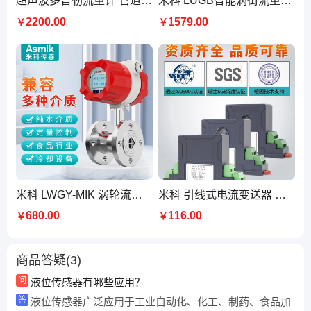
超声波多普勒流量计 管道用非接触式智能液体流量传感器 非满管 米科
米科 LUGB智能涡街流量计压缩空气蒸汽氮气体供热管道导热油计量表
2200.00
1579.00
￥
￥
米科 LWGY-MIK 涡轮流量计 可测无腐蚀液体水油 厂家直供
米科 引线式电流变送器 三相交流电流传感器 水泵设备电流监测
680.00
116.00
￥
￥
商品答疑(3)
问
液位传感器有哪些应用？
答
液位传感器广泛应用于工业自动化、化工、制药、食品加