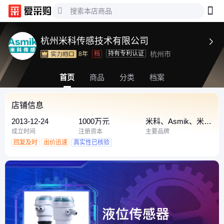
杭州米科传感技术有限公司

持有专利认证
杭州市
8年
档
首页
商品
分类
档案
店铺信息
2013-12-24
1000万元
米科、Asmik、米
科/asmik
成立时间
注册资本
主要品牌
回复及时
出价迅速
真实性已核验