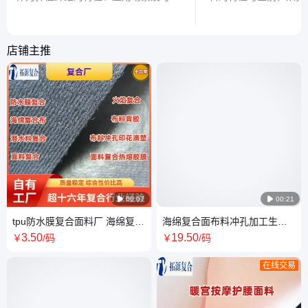
通氨纶的区别，带你认识这种让衣物既
势，带你认识这两种让
舒适又有型的秘密材料。
奇材质。
店铺主推

00:07

00:21
tpu防水膜复合面料厂 海绵复合
海绵复合面布料冲孔加工生产
布 潜水料贴合布工厂
厂家 康复支具护具泡棉贴合布
3
.50
19
.50
￥
/码
￥
/码
打孔工厂
在线交易