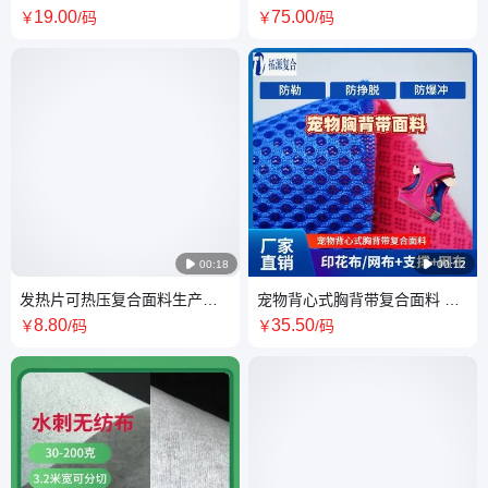
发汗服用银膜弹力面料
料厂 绒布复合高密度海绵贴合
19
.00
75
.00
￥
/码
￥
/码
莱卡面料

00:18

00:12
发热片可热压复合面料生产厂
宠物背心式胸背带复合面料 防
家 春亚纺银点布柔软布复合热
勒透气防挣脱防爆冲项圈脖套
8
.80
35
.50
￥
/码
￥
/码
压防水膜
贴合布料