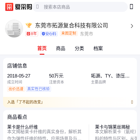
东莞市拓源复合科技有限公司

来图定制
东莞市
8年
首页
商品
分类
档案
店铺信息
2018-05-27
50万元
拓源、TY、烫压、
其他、YT、东莞拓
成立时间
注册资本
主要品牌
源
出价迅速
真实性已核验
入选「了不起的改变」
商品看点
莱卡是什么纤维
莱卡与锦莱丝揭秘
本文揭秘莱卡纤维的真实身份，解析其
本文解析莱卡（氨纶）
作为弹性纤维的特性、应用场景及与普
料的特性与区别，从弹