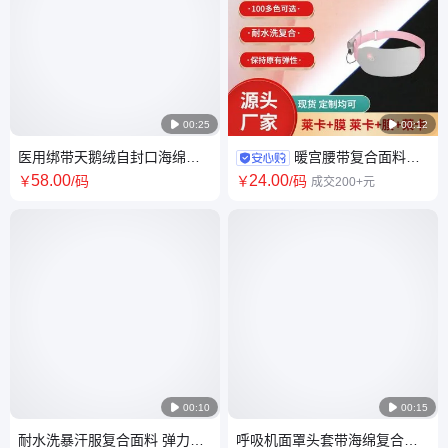

00:25

00:12
医用绑带天鹅绒自封口海绵复
暖宫腰带复合面料厂
合工厂 扎带边纶布火焰贴合封
家 加热护腰带瘦脸带tpu面料
58
.00
24
.00
￥
/码
￥
/码
成交200+元
口泡棉

00:10

00:15
耐水洗暴汗服复合面料 弹力好
呼吸机面罩头套带海绵复合面