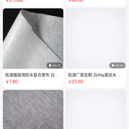
6
.70
64
.80
￥
/码
￥
厂

00:15

00:24
拓源服装用防水复合里布 白色
拓源厂家定制 白40g直纹水刺
涤纶水刺无纺布贴合透明tpu防
无纺布工厂 包装用水刺无纺布
7
.60
15
.80
￥
￥
水透气膜
批发厂商