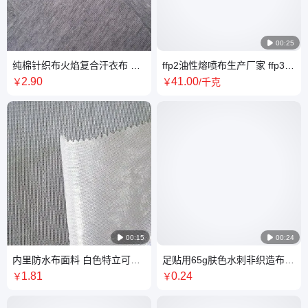

00:25
纯棉针织布火焰复合汗衣布 火
ffp2油性熔喷布生产厂家 ffp3水
焰贴合针织布 针织布火焰贴合
驻级熔喷无纺布工厂
2
.90
41
.00
￥
￥
/千克
海绵

00:15

00:24
内里防水布面料 白色特立可得
足贴用65g肤色水刺非织造布优
网布耐水洗复合透明TPU防水
质生产厂家 物美价廉肤色水刺
1
.81
0
.24
￥
￥
膜
无纺布工厂批发