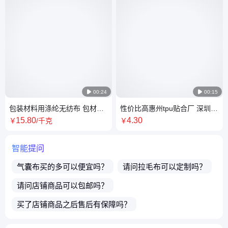

00:24

00:15
包装材料用涤纶无纺布 包材白
性价比高惠州tpu贴合厂 深圳
50克平纹水刺布
tpu复合生产厂家
15
.80
4
.30
￥
/千克
￥
智能提问
气囊布
买的多可以便宜吗？
请问
拉毛布
可以定制吗？
请问店铺商品可以包邮吗？
买了店铺商品之后售后有保障吗？
商品都可以开发票吗？
店铺的实体公司地址在哪里？