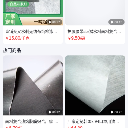

00:27

00:15
直铺交叉水刺无纺布纯棉涤纶
护膝腰带sbr潜水料面料复合加
粘胶木浆水刺布珍珠纹网孔ef纹
工厂 拇外翻矫正器分趾器SBR
15
.80
9
.50
￥
/千克
￥
/码
印花
复合面料
热门商品

00:12

00:25
面料复合热熔胶膜贴合厂家 黑
厂家定制韩国kf94口罩用油性
色弹力莱卡布料贴高温热熔膜
熔喷布