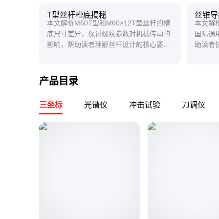
T型丝杆槽底揭秘
丝锥导
本文解析M60T型和M60×12T型丝杆的槽
本文解
底尺寸差异，探讨螺纹参数对机械传动的
国际通
影响，帮助读者理解丝杆设计的核心要
助读者
点。
产品目录
三坐标
光谱仪
冲击试验
刀调仪