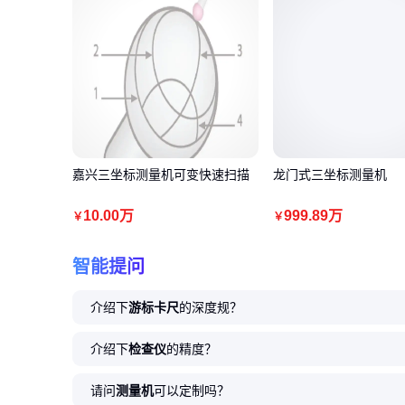
嘉兴三坐标测量机可变快速扫描
龙门式三坐标测量机
10
.00
万
999
.89
万
￥
￥
智能提问
介绍下
游标卡尺
的深度规？
介绍下
检查仪
的精度？
请问
测量机
可以定制吗？