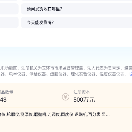
请问发货地在哪里？
今天能发货吗？
机电功能区，注册机关为玉环市市场监督管理局，法人代表为吴育定，经
仪器、电学仪器、测绘仪器、塑胶仪器、理化实验仪器、温度仪器仪表、
，金属材料、电力电子元器件、机床及其附件、化工原料批发零售（不含
批发（除依法须经批准的项目外，凭营业执照依法自主开展经营活动）。
经相关部门批准后方可开展经营活动，具体经营项目以审批结果为准）。
商品数量
注册资本
43
500万元
三坐标;影像仪;检查仪;测量仪;闪测仪;高度仪;轮廓仪;测厚仪;磨抛机;刀调仪;圆度仪;退磁机;百分表;显微镜;光谱仪;抛光机;预磨机;投影仪;测量机;直槽丝锥;游标卡尺;圆柱度仪;带表卡尺;冲击试验;测量系统