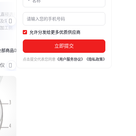
落球冲击试验揭秘
冲击
孔直径选择
本文解析落球冲击试验中钢球的选择要
本文
及常见问
点，包括材质特性、尺寸匹配和测试场景
理、
加工挑
的关联性，帮助读者理解如何通过简单实
如何
允许分发给更多优质供应商
验评估材料抗冲击能力。
能，
立即提交
全部商品
点击提交代表您同意
《用户服务协议》
《隐私政策》
仪
抛光机
显微镜
检查仪
测厚仪
测