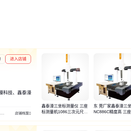
询
进入店铺
度核验
鑫泰濠科技、鑫泰濠、XINTIHO/鑫泰濠科技
鑫泰濠三坐标测量仪 三座
东 莞厂家鑫泰濠三坐
标测量机1086三次元尺寸
NC886C精度高 三
测量仪
光学影像仪
测量影像仪
店铺档案
检测仪
量仪三次元