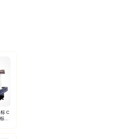
标 C
座标测