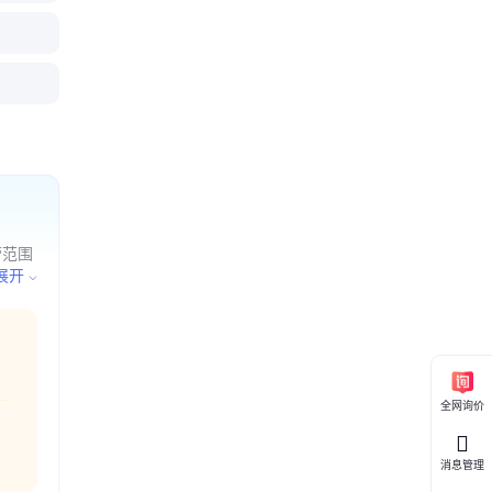
营范围
量具刃
展开
危险及
许可项
全网询价
消息管理