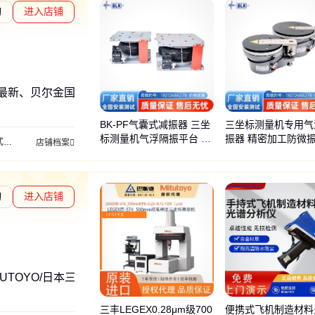
询
进入店铺
度核验
最新、贝尔金国产
BK-PF气囊式减振器 三坐
三坐标测量机专用气
标测量机气浮隔振平台 精
振器 精密加工防微
器
精密气浮式减振器
光学隔振平台
桌面隔振平台
落地隔振平台
阻尼隔振
店铺档案
密设备减震器
测量设备减震器
询
进入店铺
章L1
通过深度核验
TOYO/日本三丰、mitutoyo
三丰LEGEX0.28μm级700
便携式飞机制造材料