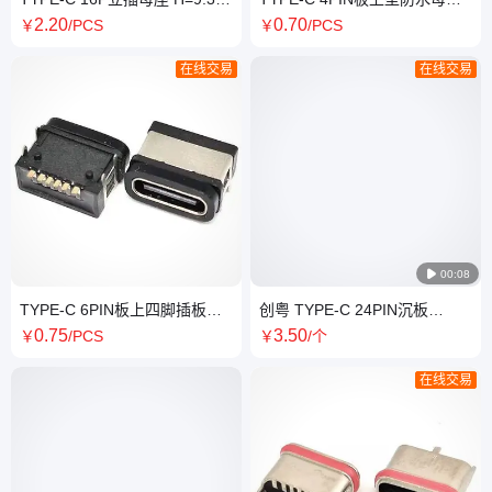
10.0 10.5 12.4 13.1 13.7 15.0
四脚插板SMT 后定位柱 防水等
2
.20
0
.70
￥
/PCS
￥
/PCS
17.5
级IPX8级
在线交易
在线交易

00:08
TYPE-C 6PIN板上四脚插板
创粤 TYPE-C 24PIN沉板
SMT防水母座 后定位柱 防水等
DIP+SMT防水母座 有柱 防水
0
.75
3
.50
￥
/PCS
￥
/个
级IPX8级
等级IPX7
在线交易