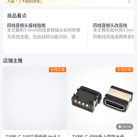
入选「了不起的改变」
商品看点
四线音频头接线指南
四线音频头改双线
本文解析3.5mm四线音频插头如何转换
本文教你如何将3.5m
为双线连接，包括线材功能识别、接线
四根线改接成两根音频
步骤及常见误区，帮助DIY爱好者安全
能与接线技巧，并提供
完成音频线改造。
让音频设备兼容性更强
店铺主推
在线交易
在线交易

00:08
TYPE-C 16P立插母座 H=9.3
TYPE-C 4PIN板上型防水母座