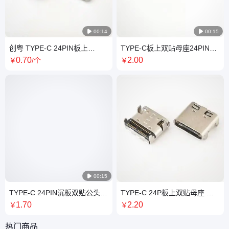

00:14

00:15
创粤 TYPE-C 24PIN板上
TYPE-C板上双贴母座24PIN双
DIP+SMT母座 四脚插板 有柱
排贴片SMT四脚贴板
0
.70
2
.00
￥
/个
￥
L=9.87MM
L=7.90MM全贴式

00:15
TYPE-C 24PIN沉板双贴公头
TYPE-C 24P板上双贴母座 四
两脚插板 双排贴片SMT 拉伸款
脚插板 端子双排贴片SMT 带后
1
.70
2
.20
￥
￥
长L=14.25/15.5MM
盖L=7.85
热门商品