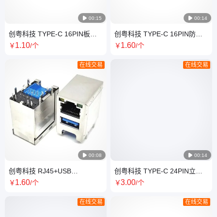

00:15

00:14
创粤科技 TYPE-C 16PIN板上
创粤科技 TYPE-C 16PIN防水
型母座 四脚插板SMT 有柱 加
母座 四脚插板SMT 有柱 粉末
1
.10
1
.60
￥
/个
￥
/个
长L=10.0MM 无弹
冶金 长L=7.90MM
在线交易
在线交易

00:08

00:14
创粤科技 RJ45+USB
创粤科技 TYPE-C 24PIN立式
3.0+TYPE-C三合一插座 90度
贴片SMT母座 高H=5.6-6.5-
1
.60
3
.00
￥
/个
￥
/个
插板DIP 带灯 左黄右绿
6.87.4MM
在线交易
在线交易