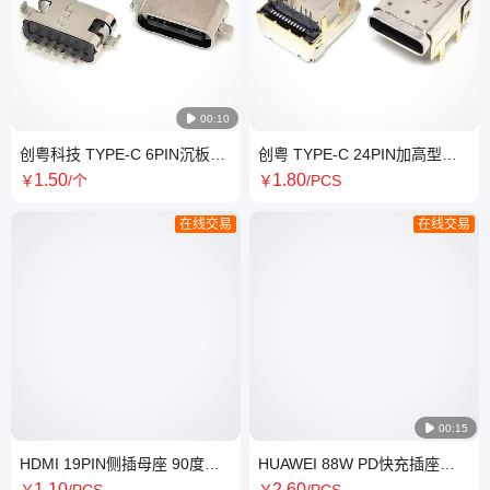

00:10
创粤科技 TYPE-C 6PIN沉板母
创粤 TYPE-C 24PIN加高型母
座 沉板0.8-1.6MM 两脚插板
座 CH=3.4MM 四脚插板 前插
1
.50
1
.80
￥
/个
￥
/PCS
SMT 长L=5.1MM
后贴 长L=11.1MM
在线交易
在线交易

00:15
HDMI 19PIN侧插母座 90度侧
HUAWEI 88W PD快充插座
插式DIP 有柱 A型侧插HDMI母
TYPE-C+USB二合一插座 双7A
1
.10
2
.60