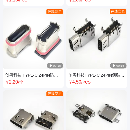
￥
/PCS
￥
/PCS
座 高清插座
大电流 90度DIP 橙胶
在线交易
在线交易

00:15

00:15
创粤科技 TYPE-C 24PIN防水
创粤科技TYPE-C 24PIN侧贴母
母座 立式贴片SMT 高
座 侧立式贴片 四脚插板SMT
2
.20
4
.50
￥
/个
￥
/PCS
H=6.68/7.5MM 粉末冶金
L=14.3mm
在线交易