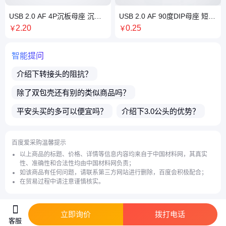
USB 2.0 AF 4P沉板母座 沉板
USB 2.0 AF 90度DIP母座 短体
1.9MM 四脚插板 180度SMT 直
10.0 加宽PIN大电流 6.1厚 直
2
.20
0
.25
￥
￥
边 绿胶
边 橙胶
智能提问
介绍下
转接头
的阻抗？
除了
双包壳
还有别的类似商品吗？
平安头
买的多可以便宜吗？
介绍下
3.0公头
的优势？
请问您这边都发什么快递？
货期多久？多久能发货？
百度爱采购温馨提示
售卖的产品都有质保吗？
请问店家是生产厂家吗？
以上商品的标题、价格、详情等信息内容均来自于中国材料网，其真实
性、准确性和合法性均由中国材料网负责；
介绍下
连接器
的护罩？
有适用于3C数码的
鱼叉脚
吗？
如该商品有任何问题，请联系第三方网站进行删除，百度会积极配合；
在贸易过程中请注意谨慎核实。
立即询价
拨打电话
客服