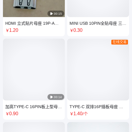

00:15
HDMI 立式贴片母座 19P-A型
MINI USB 10PIN全贴母座 三星
立贴式hdmi高清接口 180度三
10P全贴母座 ETCUSB插座 全
1
.20
0
.30
￥
￥
脚插板DIP 高度H=15.0MM
贴式SMT
在线交易

00:14
加高TYPE-C 16PIN板上型母座
TYPE-C 双排16P插板母座 四
垫高1.0MM 四脚插板SMT 有柱
脚插板 全插母座 带接地 弹片
0
.90
1
.40
￥
￥
/个
长L=7.35MM
3.1快充