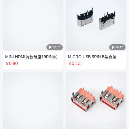

00:15

00:15
MINI HDMI沉板母座19PIN沉板
MICRO USB 5PIN B型直插母
1.3MM四脚插板SMT有柱带弹
座 180度插板DIP 脚长1.5MM
0
.80
0
.13
￥
￥
平口
高H=5.0MM 直边无导位