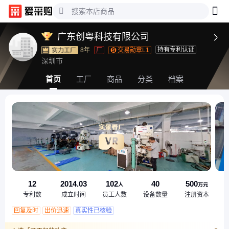
广东创粤科技有限公司

持有专利认证
8年
厂
交易勋章L1
深圳市
首页
工厂
商品
分类
档案
12
2014.03
102
40
500
人
万元
专利数
成立时间
员工人数
设备数量
注册资本
回复及时
出价迅速
真实性已核验