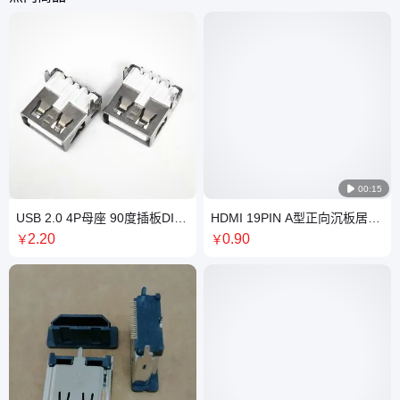

00:15
USB 2.0 4P母座 90度插板DIP
HDMI 19PIN A型正向沉板居中
直脚弯脚 直边卷边 L=14.0MM
母座外壳前贴后插端子贴片
2
.20
0
.90
￥
￥
白胶
SMT带弹