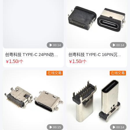

00:14

00:14
创粤科技 TYPE-C 24PIN防水
创粤科技 TYPE-C 16PIN沉板
母座 沉板1.4MM 前插后贴 长
SMT防水母座 CH=0.48-
1
.50
1
.50
￥
/个
￥
/个
L=9.65MM IPX7级
1.28MM 长L=7.85MM
在线交易
在线交易

00:15

00:14