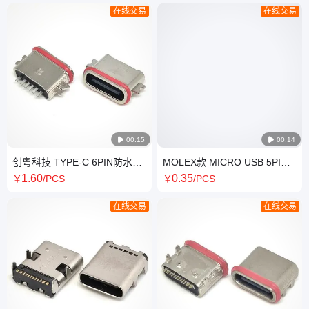
在线交易
在线交易

00:15

00:14
创粤科技 TYPE-C 6PIN防水母
MOLEX款 MICRO USB 5PIN
座 沉板0.8/1.6MM 两脚贴板
立贴母座
1
.60
0
.35
￥
/PCS
￥
/PCS
SMT 长L=6.75MM
H=6.2/6.7/7.2/7.7/10.0/10.5MM
在线交易
在线交易