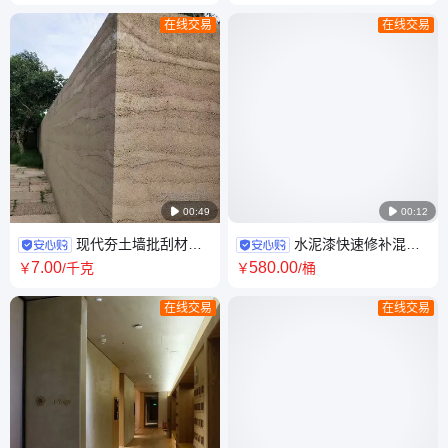
缺陷颜色SNQ-001
模清水砼QS-001
在线交易
在线交易

00:49

00:12
现代夯土墙批刮材料
水泥漆快速修补混凝
颗粒大小可以调整文旅墙面艾
土的蜂洞错台烂根缺陷修补后
7
.00
580
.00
￥
/千克
￥
/桶
勒维特HT-001
颜色自然质地牢固
在线交易
在线交易