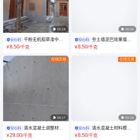

00:19

00:16
干粉无机稻草漆中砂
夯土墙泥巴效果墙面
细砂仿古可以配稻壳DC-001室
涂料室内外墙耐水均可适用无
8
.50
8
.50
￥
/千克
￥
/千克
内外可以用耐水
机干粉艾勒维特
在线交易
在线交易

00:17

00:18
清水混凝土调整材艾
清水混凝土材料模仿
勒维特快速解决蜂窝麻面色差
工业风 浇筑混凝土效果可以脱
29
.00
8
.50
￥
/千克
￥
/千克