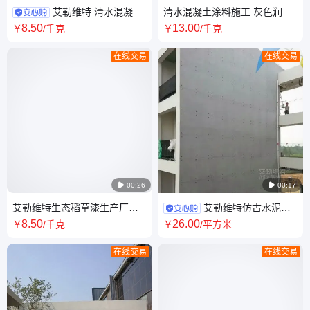
艾勒维特 清水混凝土
清水混凝土涂料施工 灰色润色
艺术漆 内外墙涂料QS-001
效果 艾勒维特艺术水泥漆QS-
8
.50
13
.00
￥
/千克
￥
/千克
001
在线交易
在线交易

00:26

00:17
艾勒维特生态稻草漆生产厂家
艾勒维特仿古水泥墙
酒店农家乐民宿风 墙面涂料
装饰浇灌材料错台麻面混凝土
8
.50
26
.00
￥
/千克
￥
/平方米
DC-001
调整材SNQ-001
在线交易
在线交易