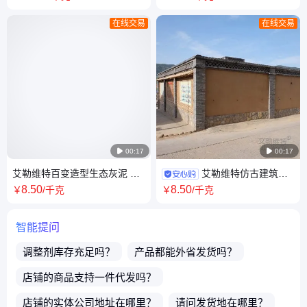
SQN-001
肌理效果DC-001
在线交易
在线交易

00:17

00:17
艾勒维特百变造型生态灰泥 质
艾勒维特仿古建筑泥
感肌理造型效果HN-001
巴涂料 内墙稻草漆 美丽乡村改
8
.50
8
.50
￥
/千克
￥
/千克
造DC-001
智能提问
调整剂
库存充足吗？
产品都能外省发货吗？
店铺的商品支持一件代发吗？
店铺的实体公司地址在哪里？
请问发货地在哪里？