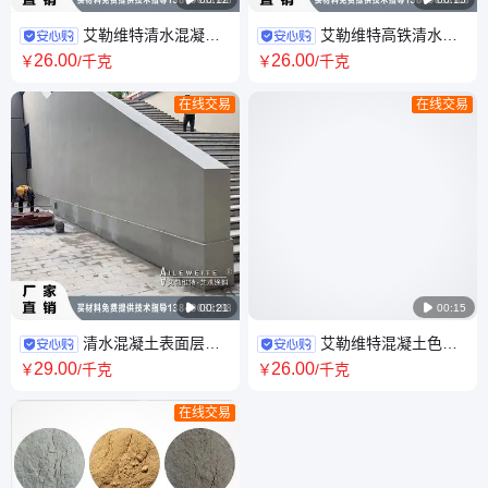
艾勒维特清水混凝土
艾勒维特高铁清水墩
色差调整材 水性料色差缺陷修
柱 桥墩混凝土保护剂色差调整
26
.00
26
.00
￥
/千克
￥
/千克
补材料
材耐久性好不脱落
在线交易
在线交易

00:21

00:15
清水混凝土表面层修
艾勒维特混凝土色差
补材料涂刷色差气泡错台麻面
调整材 清水保护色差调整裂缝
29
.00
26
.00
￥
/千克
￥
/千克
龟裂纹还原纹理
处表面材料
在线交易