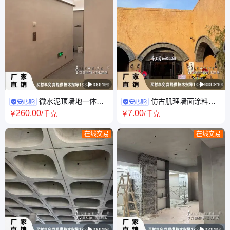

00:17

00:31
微水泥顶墙地一体艺
仿古肌理墙面涂料现
术涂料艾勒维特水泥基墙面内
代夯土墙颗粒大小可选颜色可
260
.00
7
.00
￥
/千克
￥
/千克
外墙适用颜色可调
调色内外墙均可用
在线交易
在线交易

00:12

00:15