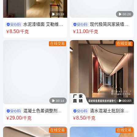

00:18

00:28
水泥漆墙面 艾勒维特
现代极简风家装墙面
清水混凝土漆装修艺术涂料 原
艾勒维特艺术漆微水泥施工案
8
.50
11
.00
￥
/千克
￥
/千克
色水泥QS-001
例WSN-001
在线交易
在线交易

00:14

00:27
混凝土色差调整剂快
清水混凝土批刮涂料
速修复脱模后缺陷材料表面修
斑驳感粗狂 可以做脱模工业风
29
.00
8
.50
￥
/千克
￥
/千克
补材料艾勒维特
效果
在线交易
在线交易