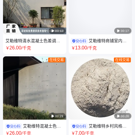

00:12

00:17
艾勒维特清水混凝土色差调整
艾勒维特商铺室内外
材水性涂料色差缺陷修补瑕疵
墙 地顶面整体无缝微水泥施工
26
.00
13
.00
￥
/千克
￥
/千克
遮盖材料
WSN-001
在线交易
在线交易

00:29

00:26
艾勒维特混凝土色差
艾勒维特乡村风格仿
修整 桥梁涵洞高速透明保护
复古稻草漆涂料 夯土泥巴墙面
26
.00
7
.00
￥
/千克
￥
/千克