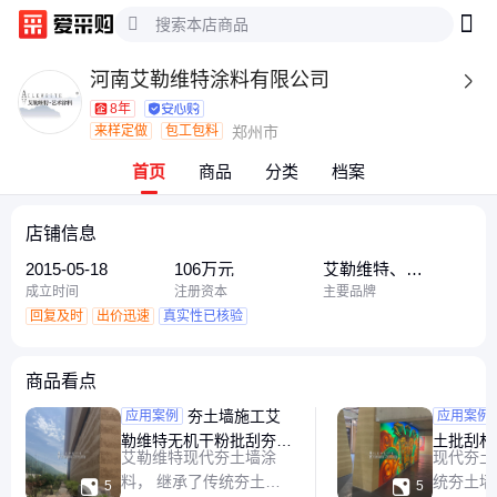
河南艾勒维特涂料有限公司

8年
来样定做
包工包料
郑州市
首页
商品
分类
档案
店铺信息
2015-05-18
106万元
艾勒维特、
161930、艾勒问题
成立时间
注册资本
主要品牌
回复及时
出价迅速
真实性已核验
商品看点
夯土墙施工艾
艾勒维
应用案例
应用案例
勒维特无机干粉批刮夯土
土批刮材
艾勒维特现代夯土墙涂
现代夯土
材料内外墙可用
公分
料， 继承了传统夯土墙
统夯土墙


5
5