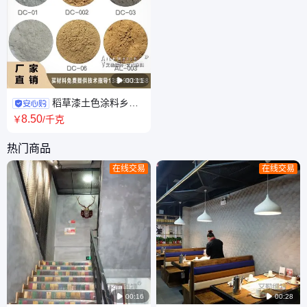

00:11
稻草漆土色涂料乡村
田园老泥墙 坚固耐水景区民宿
8
.50
￥
/千克
通用
热门商品
在线交易
在线交易

00:16

00:28