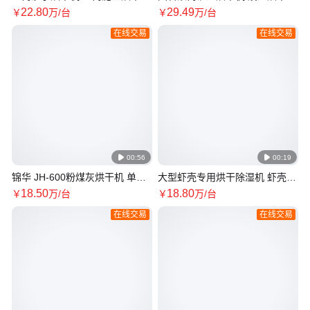
湿机 兰炭精煤褐煤烘干设备 锦
备 快速烘干 环保达标
22
.80
29
.49
￥
万
/台
￥
万
/台
华机械
在线交易
在线交易

00:56

00:19
锦华 JH-600粉煤灰烘干机 单筒
大型虾壳专用烘干除湿机 虾壳烘
超细矿粉烘干设备 环保型石粉干
干机 鱼粉骨粉烘干设备产量达标
18
.50
18
.80
￥
万
/台
￥
万
/台
燥机
锦华
在线交易
在线交易