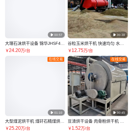

00:57

00:38
大理石沫烘干设备 锦华JHSF400
谷粒玉米烘干机 快速均匀 水稻
石粉烘干机 滚筒结构 耐磨耐用
烘干设备 移动式更方便 节能成
24
.20
12
.75
￥
万
/台
￥
万
/台
本低 锦华
在线交易
在线交易

01:10

00:45
大型煤泥烘干机 煤矸石精煤烘干
豆渣烘干设备 肉骨粉烘干机 锦
设备 褐煤烘干现场 锦华制造机
华虾壳粉干燥设备 烘干均匀节能
25
.20
1
.52
￥
万
/台
￥
万
/台