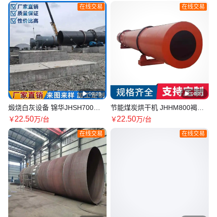
械厂
环保
在线交易
在线交易

00:25

00:31
煅烧白灰设备 锦华JHSH700新
节能煤炭烘干机 JHHM800褐煤
型石灰回转窑 工艺新颖 节约成
烘干设备 滚筒结构 减少沫子
22
.50
22
.50
￥
万
/台
￥
万
/台
本
在线交易
在线交易