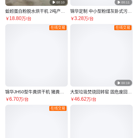

00:10

00:11
蚯蚓蛋白粉脱水烘干机 2吨产量
锦华定制 中小型粉煤灰卧式污泥
虾壳烘干设备 小巧方便 全新GY
矿渣脱水烘干机 全国质保
18
.80
3
.28
￥
万
/台
￥
万
/台
锦华
在线交易
在线交易

00:19
锦华JH50型牛粪烘干机 猪粪脱
大型垃圾焚烧回转窑 固危废回转
水干燥设备经久耐用
烘干设备 不锈钢氧化锌烘干机
6
.70
46
.62
￥
万
/台
￥
万
/台
锦华
在线交易