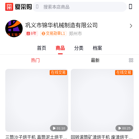
巩义市锦华机械制造有限公司

郑州市
8年
交易勋章L1
首页
商品
分类
档案
热门
最新

在线交易
在线交易

01:10

00:25
三筒沙子烘干机 直筒泥土烘干除
回转滚筒矿渣烘干机 废渣烘干设