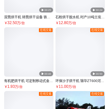

00:25

00:24
双筒烘干机 转筒烘干设备 铁粉
石粉烘干脱水机 时产10吨兰炭烘
烘干 时产50吨每小时 铁屑烘干
干机 锦华厂家 焦粉烘干设备 源
32
.50
12
.80
￥
万
/台
￥
万
/台
干燥机
头厂
在线交易
在线交易

00:46

00:50
有机肥烘干机 可定制移动式金属
环保沙子烘干机 锦华ZT600河沙
粉末干燥设备 铁粉烘干干燥机
烘干设备 石英石干燥机 技术工
1
.93
11
.00
￥
万
/台
￥
万
/台
JH机械
艺成熟
在线交易
在线交易