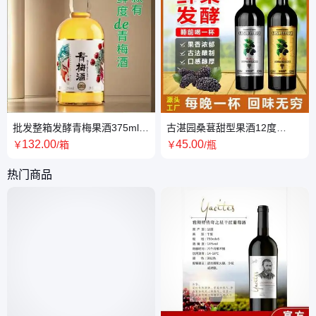
批发整箱发酵青梅果酒375ml伴
古湛园桑葚甜型果酒12度
手礼12度微醺果酒甜酒桑葚酒
750ml礼盒装特产甜酒
132
.00
45
.00
￥
/箱
￥
/瓶
低度酒
热门商品