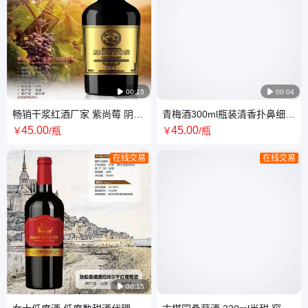

00:15

00:04
畅销干浆红酒厂家 紫尚莓 阴凉
青梅酒300ml瓶装清香扑鼻细嗅
干燥 见包装 750ml/瓶 桑葚酒 5
微醺 果酒OEM代加工贴牌
45
.00
45
.00
￥
/瓶
￥
/瓶
年
在线交易
在线交易

00:15