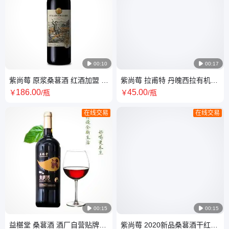

00:10

00:17
紫尚莓 原浆桑葚酒 红酒加盟 口
紫尚莓 拉甫特 丹魄西拉有机干
感微甜 阴凉储藏
红葡萄酒 西班牙红酒
186
.00
45
.00
￥
/瓶
￥
/瓶
在线交易
在线交易

00:15

00:15
益椹堂 桑葚酒 酒厂自营贴牌加
紫尚莓 2020新品桑葚酒干红原