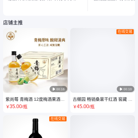
熟度的实用技巧，助你锁定最佳尝鲜时
酒中的替代方案，为家
机。
供实用建议。
店铺主推
在线交易

00:16

00:10
紫尚莓 青梅酒 12度梅酒果酒
古椹园 畅销桑葚干红酒 窖藏 低
330ml单瓶装低度微醺 酸甜清
度桑葚酒 桑果酒
35
.00
45
.00
￥
/瓶
￥
/瓶
爽
在线交易