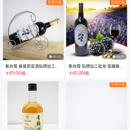
在线交易
在线交易

00:16

00:17
紫尚莓 桑葚原浆酒贴牌加工
紫尚莓 贴牌加工批发 窖藏桑葚
750ml低度果酒 口感微甜
原浆酒定制贴牌 果酒
45
.00
45
.00
￥
/瓶
￥
/瓶
在线交易