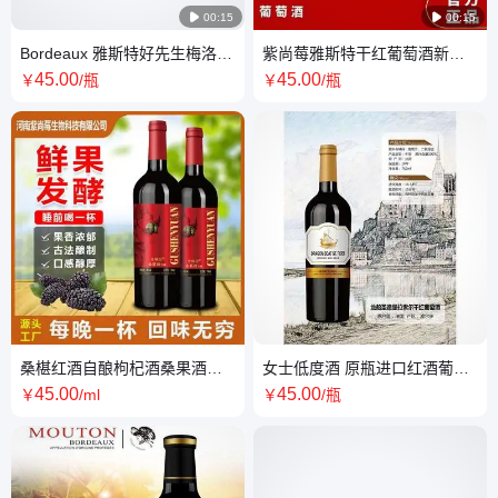

00:15

00:15
Bordeaux 雅斯特好先生梅洛干
紫尚莓雅斯特干红葡萄酒新鲜
红葡萄酒 13%vol
水果香气迷人现货批发
45
.00
45
.00
￥
/瓶
￥
/瓶
桑椹红酒自酿枸杞酒桑果酒原
女士低度酒 原瓶进口红酒葡萄
汁发酵养生酒瓶装优级18度
酒 旅行者系列珍藏级赤霞珠干
45
.00
45
.00
￥
/ml
￥
/瓶
红