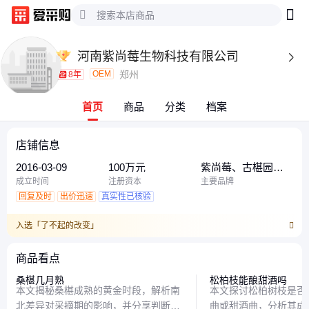
河南紫尚莓生物科技有限公司

OEM
郑州
8年
首页
商品
分类
档案
店铺信息
2016-03-09
100万元
紫尚莓、古椹园、
其他
成立时间
注册资本
主要品牌
回复及时
出价迅速
真实性已核验
入选「了不起的改变」
商品看点
桑椹几月熟
松柏枝能酿甜酒吗
本文揭秘桑椹成熟的黄金时段，解析南
本文探讨松柏树枝是否
北差异对采摘期的影响，并分享判断成
曲或甜酒曲，分析其成