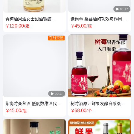

00:17
青梅酒果酒女士甜酒微醺
紫尚莓 桑葚酒的功效与作用 红
350ml*12瓶低度数柚子梅子青
酒加盟 酒香浓郁甘甜爽口
120
.00
45
.00
￥
/箱
￥
/瓶
梅酒清酒
在线交易

00:17
紫尚莓桑葚酒 低度数甜酒代理
树莓酒原汁鲜果发酵自酿桑葚
珍藏赤霞珠干红原瓶进口红酒
酒酒吧330毫升低度微醺女士甜
45
.00
68
.00
￥
/瓶
￥
/个
型果酒