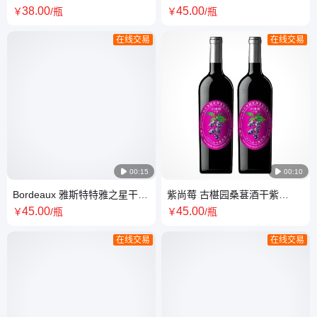
工 桑果酒 女士低浓度果酒
浆红酒 低度桑果酒
38
.00
45
.00
￥
/瓶
￥
/瓶
在线交易
在线交易

00:15

00:10
Bordeaux 雅斯特特雅之星干红
紫尚莓 古椹园桑葚酒干紫
葡萄酒 波尔多进口红酒
750ml桑果酒 低度数甜酒
45
.00
45
.00
￥
/瓶
￥
/瓶
在线交易
在线交易