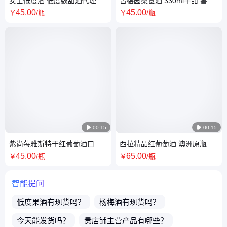
女士低度酒 低度数甜酒代理
古椹园桑葚酒 330ml半甜 窖藏
750ml/瓶 见包装 紫尚莓 5年 阴
低度果酒 控温发酵
45
.00
45
.00
￥
/瓶
￥
/瓶
凉干

00:15

00:15
紫尚莓雅斯特干红葡萄酒口感
西拉精品红葡萄酒 澳洲原瓶进
圆润香气迷人现货批发 礼盒装
口红酒葡萄酒 全国招代理
45
.00
65
.00
￥
/瓶
￥
/瓶
智能提问
低度果酒
有现货吗？
杨梅酒
有现货吗？
今天能发货吗？
贵店铺主营产品有哪些？