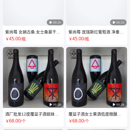

00:15

00:15
紫尚莓 女娲古桑 女士桑葚干红
紫尚莓 庞瑞斯红葡萄酒 净重
酒 窖藏果酒代理
750ml 酒精度13.5度
45
.00
45
.00
￥
/瓶
￥
/瓶

00:26

00:26
酒厂批发12度覆盆子酒姐妹聚
覆盆子酒女士果酒低度微醺甜
会微醺甜酒供应 商场超市内果
酒发酵187ml整箱批发送礼
68
.00
68
.00
￥
/个
￥
/个
酒葡萄酒