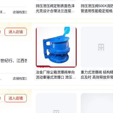
持压泄压阀定制表面色泽
持压泄压阀500X消
光亮设计合理法兰连接禹
管道用性能稳定规格
阀
丝扣闸阀
明杆闸阀
沟槽闸阀
暗杆闸阀
高精度闸阀
硬密封闸阀
单向逆止
店铺档案
霖
禹霖
询
进入店铺
度核验
西世纪行、江西世纪行安装工程有限公司
冶金厂除尘箱泄爆阀单向
重力式泄爆阀 结构
流动重锤式泄爆口 泄压阀
应及时 高效释放异
无焰泄压装置
无焰泄爆装置
泄爆窗装置
火花探测熄灭系统
粉尘抑爆系统
防爆
店铺档案
无火焰泄爆装置
适配易燃易爆环境
询
进入店铺
章L3
通过深度核验