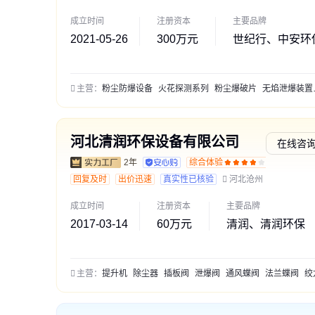
成立时间
注册资本
主要品牌
2021-05-26
300万元
世纪行、中安环
主营：
粉尘防爆设备
火花探测系列
粉尘爆破片
无焰泄爆装置
河北清润环保设备有限公司
在线咨
2年
综合体验
通过深
回复及时
出价迅速
真实性已核验
河北沧州
成立时间
注册资本
主要品牌
2017-03-14
60万元
清润、清润环保
主营：
提升机
除尘器
插板阀
泄爆阀
通风蝶阀
法兰蝶阀
绞龙输