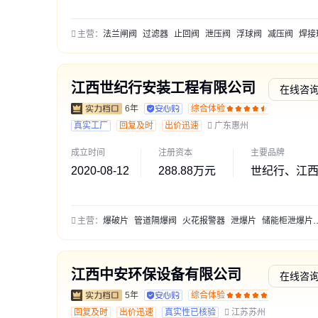
主营：
法兰闸阀
过滤器
止回阀
泄压阀
浮球阀
减压阀
焊接球
江西世纪行安装工程有限公司
在线咨
6年
综合体验
通过深
真实工厂
回复及时
出价迅速
广东惠州
成立时间
注册资本
主要品牌
2020-08-12
288.88万元
世纪行、江
主营：
爆破片
管道隔爆阀
火花报警器
泄爆片
储能柜泄爆片
江西中安环保设备有限公司
在线咨
5年
综合体验
交易勋
回复及时
出价迅速
真实性已核验
江苏苏州