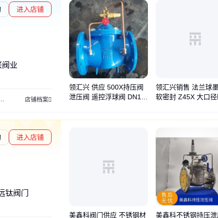
询
进入店铺
兴阀业
领汇兴 供应 500X持压阀
领汇兴销售 法兰球
泄压阀 遥控浮球阀 DN10
软密封 Z45X 大口
排气阀
法兰闸阀
电动闸阀
加密闸阀
手动闸阀
信号闸阀
球墨铸铁
地埋闸阀
店铺档案
0 100X 可开发票
闸阀
询
进入店铺
远钛阀门
美鑫科阀门供应 不锈钢材
美鑫科不锈钢持压泄