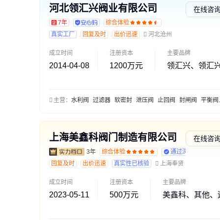
河北领汇兴阀业有限公司
在线咨
7年
综合体验
真实工厂
回复及时
出价迅速
河北沧州
成立时间
注册资本
主要品牌
2014-04-08
1200万元
领汇兴、领汇
主营：
水利阀
过滤器
软密封
泄压阀
止回阀
封闸阀
平衡阀
上海美鑫科阀门制造有限公司
在线咨
3年
综合体验
通过深度核验
回复及时
出价迅速
真实性已核验
上海奉贤
成立时间
注册资本
主要品牌
2023-05-11
500万元
美鑫科、其他、