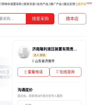
购物车
我要采购
我有货源
会员产品
推广产品
建议反馈
注册开店
搜爱采购
搜本店
济南隆利液压装置有限责任公司
法人:郭凯
山东省济南市
电磁铁芯软硬之谜
高压
削方向的
本文揭秘电磁铁中铁芯的材质特性，解释
本文
查看电话
在线咨询
切削模式
为何软铁是理想选择，分析硬铁与软铁在
心应
精准掌控
磁化性能上的关键差异，并探讨特殊场景
挑战
。
下的替代方案。
专业
沟通底价
提交后，商家将派代表为您专人服务