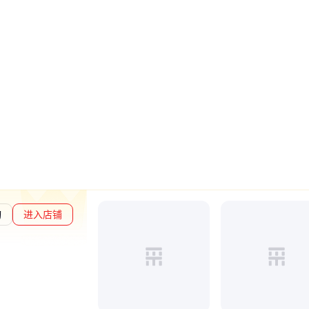
询
进入店铺
章L1
通过深度核验