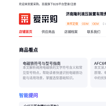
欢迎来到爱采购，百度旗下B2B平台
登录/注册
济南隆利液压装置有限
来样定做
ODM
OEM
店铺首页
供应商品
店铺档案
联系我们
商品看点
电磁铁符号与型号指南
AFC
本文解析阀用电磁铁的文字符号含义和常
本文深
见型号特点，帮助读者快速识别电磁铁功
原理、
能与适用场景，掌握选型基础知识。
中的优
的核心
智能提问