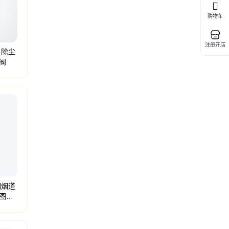
购物车
注册开店
 除尘
阀
性炭吸附箱
光氧过滤器
油烟净化器
锁气卸灰装置
除尘器监控系统
钢烟道
图片
板阀
水渠阀门
卸料器
棒条阀
软连接