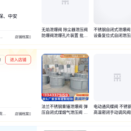
保、中安
无焰泄爆阀 除尘器泄压阀
不锈钢自闭式泄爆阀
防爆阀泄爆孔片装置 批发
设备复位式自闭泄压
无焰泄压阀
压差温度报警器
火花捕捉器
隔爆阀
管道阻火器
气旋塔
喷淋塔
活
店铺档案
厂家
询
进入店铺
度核验
法兰不锈钢重锤泄爆阀 弹
电动通风蝶阀 不锈
压自闭式煤烟气泄压阀 压
高温密闭手动调风阀
送机
重锤翻板阀
三通分料器
刮板输送机
加湿搅拌机
电捕焦油器
重锤式翻
店铺档案
力释放阀清润环保
气动冷风阀厂家