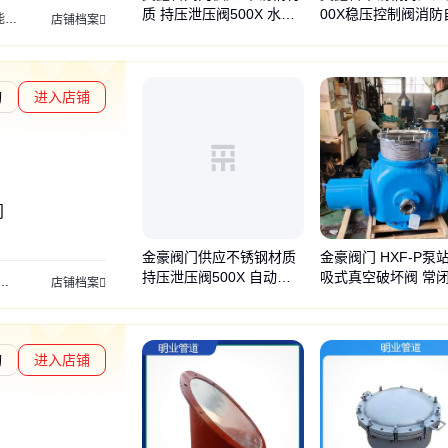
质 持压泄压阀500X 水塔
00X稳压控制阀消防
制阀
管力阀
低阻力倒流防止器
店铺档案
稳压用
水泵泄水
询
进入店铺
度核验
门
金豪阀门供应不锈钢材质
金豪阀门 HXF-P泵
持压泄压阀500X 自动操
吸式真空破坏阀 常
手动刀
排气阀
调节阀
旋塞阀
刀闸阀
气动刀
截止阀
持压阀
安全阀
排灰阀
店铺档案
作
全泄压阀
询
进入店铺