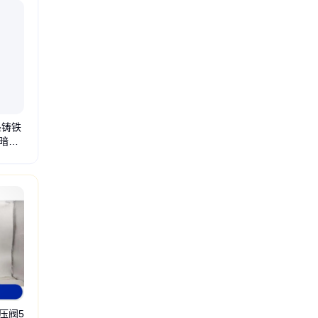
墨铸铁
径暗杆
铸铁蝶阀
伸缩闸阀
锁闭闸阀
闸阀埋地
明杆闸阀
法兰蝶阀
暗杆闸阀
消防阀门
压阀5