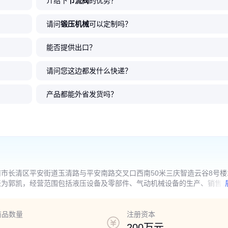
介绍下
节流阀
的优势？
请问
锻压机械
可以定制吗？
能否提供出口？
请问您这边都发什么快递？
产品都能外省发货吗？
市长清区平安街道玉清路与平安南路交叉口西南50米三庆智造云谷8号楼1
表为郭凯，经营范围包括液压设备及零部件、气动机械设备的生产、销售
可开展经营活动）
商品数量
注册资本
200万元