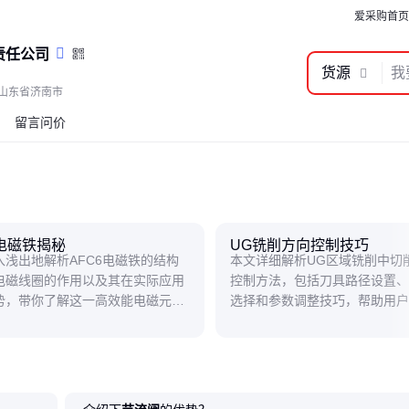
爱采购首页
责任公司
货源
山东省济南市
留言问价
6电磁铁揭秘
UG铣削方向控制技巧
入浅出地解析AFC6电磁铁的结构
本文详细解析UG区域铣削中切
电磁线圈的作用以及其在实际应用
控制方法，包括刀具路径设置、
势，带你了解这一高效能电磁元件
选择和参数调整技巧，帮助用户
秘密。
加工方向，提升加工效率和质量