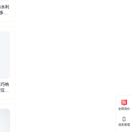
防水利
多样
阀
不锈钢闸阀
静音逆止阀
水利控制阀
Y型过滤器
防护闸阀
手动法兰闸阀
软密
精巧响
常压力
压差报警器
普通款压差报警器
除尘器监控系统
压力报警器
管到单呼阀
温度报警
全网询价
消息管理