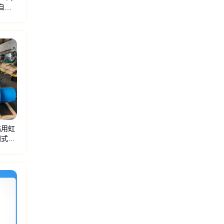
自来
站用虹
闭式安
管力阀
液动角
保温阀
直通篮
料浆阀
扩浆阀
对夹蝶
排污泵