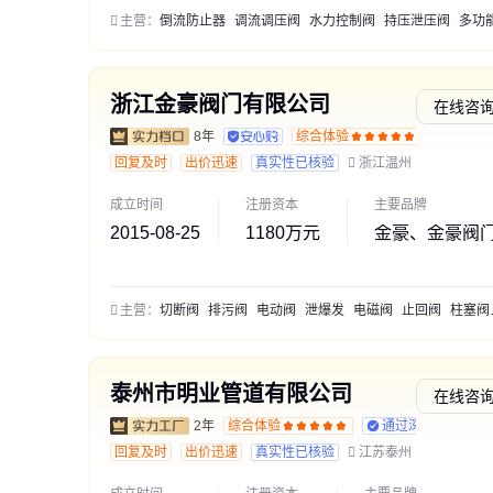
主营：
倒流防止器
调流调压阀
水力控制阀
持压泄压阀
多功能水泵控
浙江金豪阀门有限公司
在线咨
8年
综合体验
通过深
回复及时
出价迅速
真实性已核验
浙江温州
成立时间
注册资本
主要品牌
2015-08-25
1180万元
金豪、金豪阀
主营：
切断阀
排污阀
电动阀
泄爆发
电磁阀
止回阀
柱塞阀
泰州市明业管道有限公司
在线咨
2年
综合体验
通过深度核验
回复及时
出价迅速
真实性已核验
江苏泰州