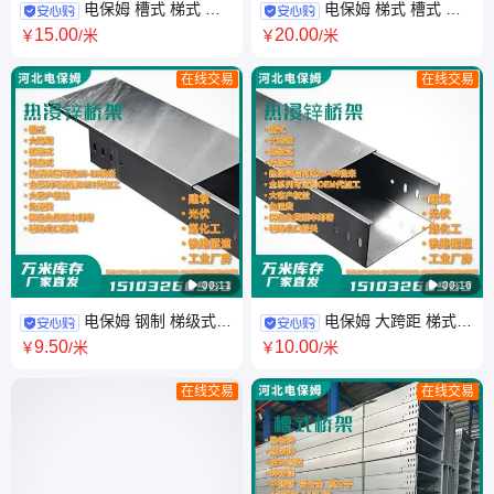
电保姆 槽式 梯式 托
电保姆 梯式 槽式 托
盘式 大跨距 不锈钢电缆桥架
盘式 大跨距直通 热浸锌桥架 电
15
.00
20
.00
￥
/米
￥
/米
304材质 厂家发货
缆槽盒 源头厂家
在线交易
在线交易

00:11

00:16
电保姆 钢制 梯级式大
电保姆 大跨距 梯式
跨距 槽式大跨度 热镀锌桥架 电
槽式 热浸锌桥架 直通 弯头 锌
9
.50
10
.00
￥
/米
￥
/米
力强弱电工程
层85微米以上
在线交易
在线交易