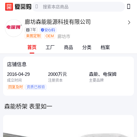
廊坊森能能源科技有限公司

7年
来图定制
OEM
廊坊市
首页
工厂
商品
分类
档案
店铺信息
2016-04-29
2000万元
森能、电保姆
成立时间
注册资本
主要品牌
回复及时
资质已核验
森能桥架 表里如一