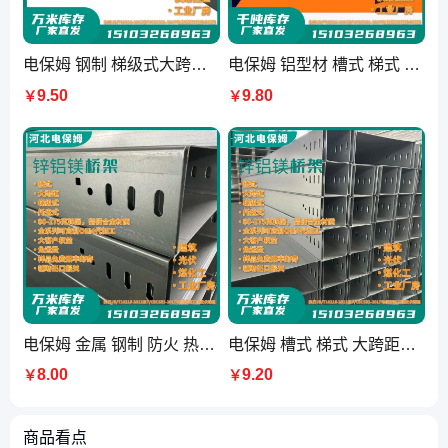
电保姆 钢制 梯级式大跨距 槽式大跨度 热镀锌桥架 电力强弱电工程
电保姆 铝型材 槽式 梯式 托盘式 大跨距铝合金电缆桥架 氧化层厚
9.50
9.80
￥
￥
电保姆 金属 钢制 防火 热镀锌 槽式 锌铝镁桥架 生产厂家 锌层275克无花
电保姆 槽式 梯式 大跨距直通 托盘式 锌铝镁桥架 275克 散热性好
8.00
9.20
￥
￥
商品看点