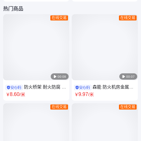
JB/T10216-2013标准
热门商品
在线交易
在线交易

00:08

00:07
防火桥架 耐火防腐 金
森能 防火机房金属走
属镀锌喷塑 槽式梯形系列 森能
线架 100*100 资质齐全 质优价
8
.60
9
.97
￥
/米
￥
/米
美 售后完善
在线交易
在线交易