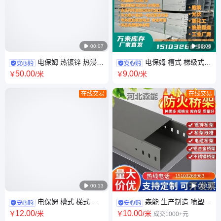

00:07

00:06
电保姆 热镀锌 热浸锌
电保姆 槽式 梯级式
锌铝镁 防火 桥架 专业生产厂家
梯形 直通 大跨距 托盘式 热镀
50
.00
9
.00
￥
/米
￥
/米
锌桥架 厂家生产发货
在线交易
在线交易

00:13

00:15
电保姆 槽式 梯式 托
森能 生产制造 喷塑热
盘式 大跨距 电缆桥架 生产厂家
镀锌 防火电缆桥架 执行
12
.00
10
.00
￥
/米
￥
/米
成交1000+元