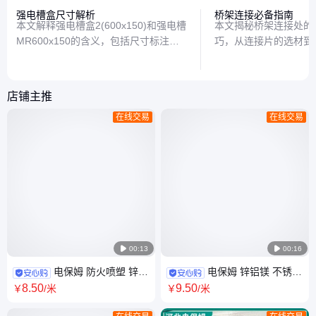
强电槽盒尺寸解析
桥架连接必备指南
本文解释强电槽盒2(600x150)和强电槽
本文揭秘桥架连接处的
MR600x150的含义，包括尺寸标注方
巧，从连接片的选材到
式、常见应用场景及选购建议，帮助读
再到施工中的实用注意
者快速理解电气安装中的槽盒规格。
搞定桥架衔接难题。
店铺主推
在线交易
在线交易

00:13

00:16
电保姆 防火喷塑 锌铝
电保姆 锌铝镁 不锈钢
镁 不锈钢 梯级式 梯式电缆桥架
大跨距直通 XQJ-P系列 托盘式
8
.50
9
.50
￥
/米
￥
/米
电力工程配套
桥架 热浸锌耐腐蚀