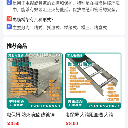
答
是用于电缆或管道的支撑和保护，特别是在易燃易爆环境
中，能够有效地阻止火势蔓延，保护电缆和管道的安全。
问
电缆桥架有几种形式？
答
主要分为：槽式、托盘式、梯级式、模压、槽盒式
推荐商品
电保姆 防火喷塑 热镀锌 热浸锌 大跨距 槽式桥架 竖向 弯头 电缆竖井厂家
电保姆 大跨距直通 大跨度 热镀锌 热浸镀锌 锌铝镁 梯式桥架 XQJ-T系列
4.50
8.00
￥
￥