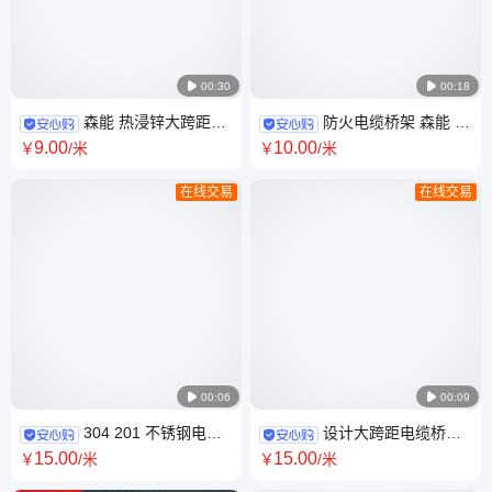

00:30

00:18
森能 热浸锌大跨距梯
防火电缆桥架 森能 国
式电缆桥架 防火喷塑 热镀锌 金
标 烤漆 金属防火 室外防腐 304
9
.00
10
.00
￥
/米
￥
/米
属线槽
不锈钢
在线交易
在线交易

00:06

00:09
304 201 不锈钢电缆
设计大跨距电缆桥架
桥架 寿命长高档耐腐 电力 通讯
热镀锌不锈钢铝合金玻璃钢 走
15
.00
15
.00
￥
/米
￥
/米
用 规格可定制 森能
线架 森能