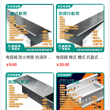
电保姆 防火喷塑 热浸锌 热镀锌 铝合金 锌铝镁 托盘式桥架 散热性强
电保姆 梯式 槽式 托盘式 大跨距直通 热浸锌桥架 电缆槽盒 源头厂家
9.60
20.00
￥
￥