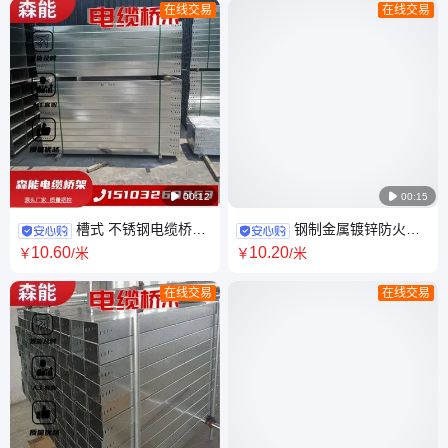
在线交易
在线交易

00:12

00:15
槽式 不锈钢电缆桥架
钢制金属镀锌防火喷
电缆线槽 梯式托盘式 绝缘 阻燃
塑电缆桥架 耐高温 阻燃 布线走
10
.60
10
.20
￥
/米
￥
/米
防火 大跨距可定制
线架 厂家定制 森能
在线交易
在线交易