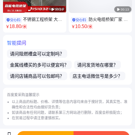

00:26

00:13
不锈钢工程桥架 大跨
防火电缆桥架厂家 热
距线槽 托盘式热浸锌电缆种类
镀锌走线槽 槽式金属 喷塑 规格
18
.80
10
.50
￥
/米
￥
/米
齐全 产地直供 森能
可定 现货 森能
智能提问
请问
阻燃槽盒
可以定制吗？
金属线槽
买的多可以便宜吗？
请问发货地在哪里？
请问店铺商品可以包邮吗？
店主电话微信号是多少？
请问您这边都发什么快递？
贵店铺主营产品有哪些？
百度爱采购温馨提示
商品都可以开发票吗？
喷塑桥架
的材质可以定制吗？
以上商品的标题、价格、详情等信息内容均来自于搜好货，其真实性、准
确性和合法性均由搜好货负责；
强电槽盒
有现货吗？
如该商品有任何问题，请联系第三方网站进行删除，百度会积极配合；
在贸易过程中请注意谨慎核实。