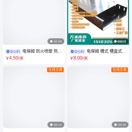

00:09

00:07
电保姆 防火喷塑 热镀
电保姆 槽式 槽盒式
锌 热浸锌 大跨距 槽式桥架 竖
梯级式 托盘式 不锈钢桥架 源头
4
.50
8
.00
￥
/米
￥
/米
向 弯头 电缆竖井厂家
厂家 全尺寸可定制
在线交易
在线交易

00:12

00:30