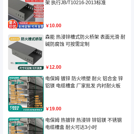
架 执行JB/T10216-2013标准
10.00
￥
森能 热浸锌槽式防火桥架 表面光滑 耐
碱防腐蚀 可按需定制
12.00
￥
电保姆 镀锌 防火喷塑 耐火 铝合金 锌
铝镁 电缆槽盒 厂家批发 内衬耐火板
19.00
￥
电保姆 热镀锌 热浸锌 锌铝镁 不锈钢
电缆槽盒 耐火可达3小时