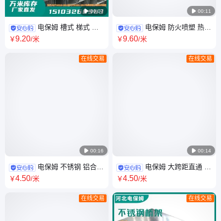

00:07

00:11
电保姆 槽式 梯式 大
电保姆 防火喷塑 热浸
跨距直通 托盘式 锌铝镁桥架
锌 热镀锌 铝合金 锌铝镁 托盘
9
.20
9
.60
￥
/米
￥
/米
275克 散热性好
式桥架 散热性强
在线交易
在线交易

00:16

00:14
电保姆 不锈钢 铝合金
电保姆 大跨距直通 托
锌铝镁 铝镁合金 槽式桥架 配件
盘式 梯级式 槽式 耐火槽盒 防
4
.50
4
.50
￥
/米
￥
/米
齐全 厂家直发
火桥架 MR XQJ系列
在线交易
在线交易