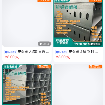
在线交易
在线交易

00:11

00:15
电保姆 大跨距直通 大
电保姆 金属 钢制 防
跨度 热镀锌 热浸镀锌 锌铝镁
火 热镀锌 槽式 锌铝镁桥架 生
8
.00
8
.00
￥
/米
￥
/米
梯式桥架 XQJ-T系列
产厂家 锌层275克无花
在线交易
在线交易