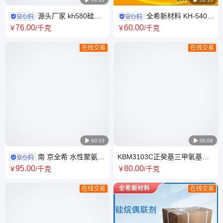
源头厂家 kh580硅烷
全希新材料 KH-540氨
偶联剂 (A-1891) γ-巯丙基三乙
丙基三甲氧基硅烷硅烷偶联剂
76
.00
60
.00
￥
/千克
￥
/千克
氧基
粘结促进剂
在线交易
在线交易

00:10

00:09
南 京全希 水性聚氨酯
KBM3103C正癸基三甲氧基硅
涂料偶联剂 水 性丙X酸体系 贮
烷 长链硅烷偶联剂 应用粉体处
95
.00
80
.00
￥
/千克
￥
/千克
存期长
理 导热硅胶
在线交易
在线交易