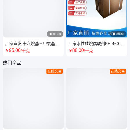

00:09

00:10
厂家直发 十六烷基三甲氧基硅
厂家水性硅烷偶联剂KH-460 水
烷 cas 16415-12-6 长链硅烷偶
性涂料适用，体系贮存期长 附
95
.00
88
.00
￥
/千克
￥
/千克
联剂
着力提升
热门商品
在线交易
在线交易