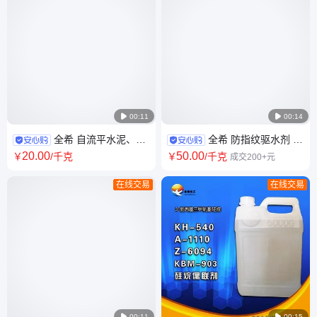

00:11

00:14
全希 自流平水泥、洗
全希 防指纹驱水剂 十
衣粉、工业变性淀粉、固体消
七氟癸基三甲氧基硅烷硅烷偶
20
.00
50
.00
￥
/千克
￥
/千克
成交200+元
泡剂
联剂
在线交易
在线交易

00:11

00:15