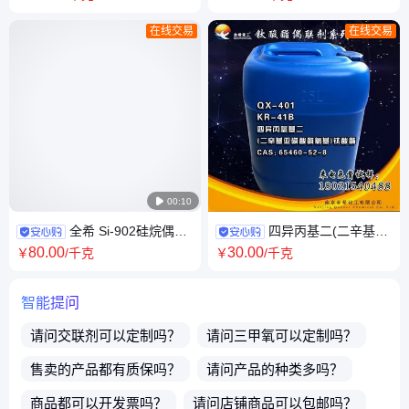
KBM-3103
172、Z-6172、
在线交易
在线交易

00:10
全希 Si-902硅烷偶联
四异丙基二(二辛基亚
剂 γ-氨丙基甲基二乙氧基 涂料
磷酸酰氧基)钛酸酯 钛酸酯偶联
80
.00
30
.00
￥
/千克
￥
/千克
胶黏剂用
剂401
智能提问
请问
交联剂
可以定制吗？
请问
三甲氧
可以定制吗？
售卖的产品都有质保吗？
请问产品的种类多吗？
商品都可以开发票吗？
请问店铺商品可以包邮吗？