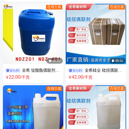
CAS:83048-65-1
期附着力
在线交易
在线交易

00:12

00:12
全希 钛酸酯偶联剂
全希硅业 硅烷偶联剂
NDZ-201 阻燃表面活性分散剂
KH-792 偶 联剂a-1120 可提供
22
.00
42
.00
￥
/千克
￥
/千克
小样包装
在线交易
在线交易