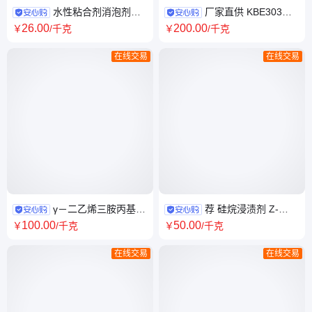
水性粘合剂消泡剂、
厂家直供 KBE303硅
矿物油非硅消泡 剂 水性涂料消
烷偶联剂 A-1861 环氧硅烷偶
26
.00
200
.00
￥
/千克
￥
/千克
泡 剂
联剂
在线交易
在线交易
γ－二乙烯三胺丙基甲
荐 硅烷浸渍剂 Z-
基二 硅烷偶联剂 氨基硅油改性
6341正辛基三乙氧基硅烷 建筑
100
.00
50
.00
￥
/千克
￥
/千克
三胺基硅烷偶联剂
道路防水剂防腐剂
在线交易
在线交易