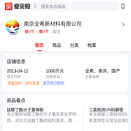
南京全希新材料有限公司

南京
8年
8年
首页
商品
分类
档案
店铺信息
2013-04-12
1000万元
全希、南京、国产
成立时间
注册资本
主要品牌
回复及时
出价迅速
真实性已核验
商品看点
钛酸丁酯分子量揭秘
三氯硅烷UN码解密
本文解析钛酸丁酯的分子量及其化学特
本文揭秘三氯硅烷的UN
性，对比正钛酸丁酯的结构差异，帮助
析其特性与常见应用场
读者理解这两种化合物的基本性质与应
使用的实用建议，帮助