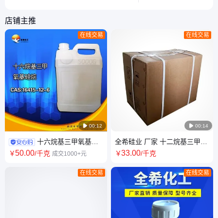
用场景。
一化学物质。
店铺主推
在线交易
在线交易

00:12

00:14
十六烷基三甲氧基硅
全希硅业 厂家 十二烷基三甲氧
烷 KBM-3长链硅烷偶联剂 防水
基硅烷 CAS3069-21-4 粉体 处
50
.00
33
.00
￥
/千克
￥
/千克
成交1000+元
剂
理防水剂
在线交易
在线交易