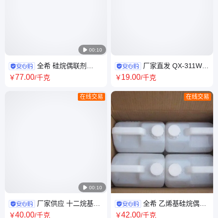

00:10
全希 硅烷偶联剂
厂家直发 QX-311W
kh580\ 巯丙基三乙氧基硅烷偶
钛酸酯偶联剂螯合型 水性钛酸
77
.00
19
.00
￥
/千克
￥
/千克
联剂(A-1891偶联剂)
酯偶联 剂
在线交易
在线交易

00:10
厂家供应 十二烷基三
全希 乙烯基硅烷偶联
硅烷 长链硅烷偶联剂 防水剂
剂172 QX-681硅烷偶联剂 A-
40
.00
42
.00
￥
/千克
￥
/千克