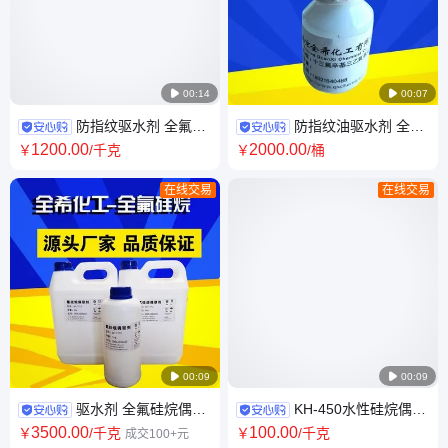

00:14

00:07
防指纹驱水剂 全氟癸
防指纹油驱水剂 全氟
基三乙氧基硅烷 十七氟癸基三
辛基三乙氧基硅烷 十三氟辛基
1200
.00
2000
.00
￥
/千克
￥
/桶
乙101947-16-4
三乙氧基硅烷
在线交易
在线交易

00:09

00:09
驱水剂 全氟硅烷偶联
KH-450水性硅烷偶联
剂 十七氟癸基三甲氧基硅烷
剂 丙烯酸聚氨酯体系 提升贮存
3500
.00
100
.00
￥
/千克
￥
/千克
成交100+元