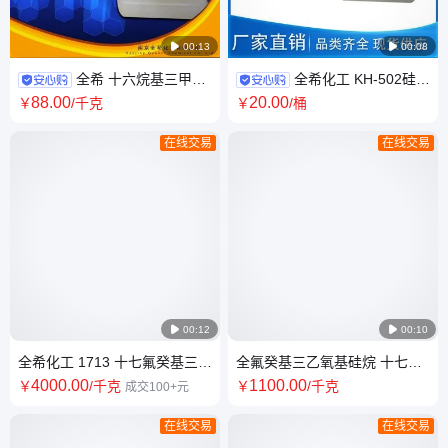

00:13

00:08
全希 十六烷基三甲氧
全希化工 KH-502硅烷
基硅烷 长链硅烷 防水剂
偶联剂 交联剂 催化剂 源头厂家
88
.00
20
.00
￥
/千克
￥
/桶
CAS16415-12-6
直发
在线交易
在线交易

00:12

00:10
全希化工 1713 十七氟癸基三甲
全氟癸基三乙氧基硅烷 十七氟
硅烷偶联剂 用于疏水疏油
癸基三乙101947-16-4 全氟硅
4000
.00
1100
.00
￥
/千克
￥
/千克
成交100+元
烷偶联剂
在线交易
在线交易