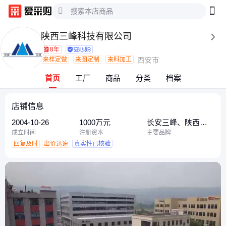
陕西三峰科技有限公司

8年
来样定做
来图定制
来料加工
西安市
首页
工厂
商品
分类
档案
店铺信息
2004-10-26
1000万元
长安三峰、陕西三
峰
成立时间
注册资本
主要品牌
回复及时
出价迅速
真实性已核验