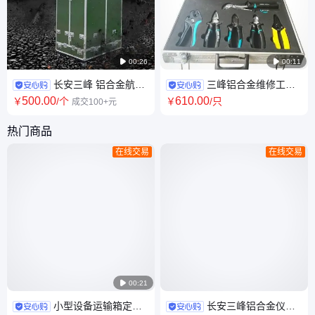

00:26

00:11
长安三峰 铝合金航空
三峰铝合金维修工具
工具箱 铝型材框架 航空包装箱
箱 手提设备铝箱 精密仪器拉杆
500
.00
610
.00
￥
/个
￥
/只
成交100+元
飞行器无人机包装
箱 定做
热门商品
在线交易
在线交易

00:21
小型设备运输箱定制
长安三峰铝合金仪器