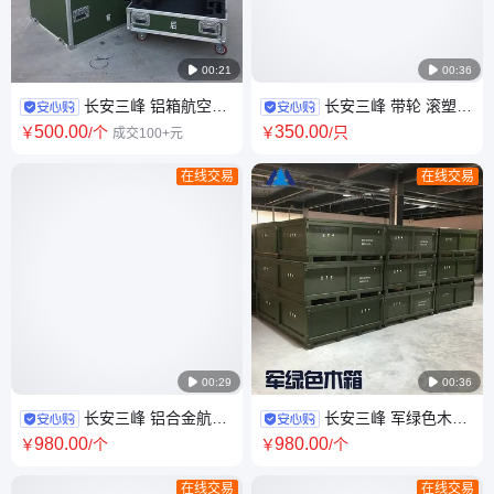

00:21

00:36
长安三峰 铝箱航空箱
长安三峰 带轮 滚塑箱
定制厂家 大型设备箱定做 铝合
厂 安全器材防护箱 物资箱 塑料
500
.00
350
.00
￥
/个
￥
/只
成交100+元
金包装转运包装箱
箱 密闭可空投军绿
在线交易
在线交易

00:29

00:36
长安三峰 铝合金航空
长安三峰 军绿色木包
箱厂 拉杆箱 舞台仪器箱 大型设
装箱定做 设备运输箱 木箱厂家
980
.00
980
.00
￥
/个
￥
/个
备转运箱 按需定制
转运箱工厂 免熏蒸
在线交易
在线交易