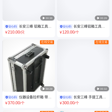

00:36

00:26
长安三峰 铝箱工具箱
长安三峰铝箱工具箱
维修工具包装箱 带锁铝合金箱
拉杆手提设计 五金工具收纳箱
210
.00
120
.00
￥
/只
￥
/个
厂家
80kg承重
在线交易
在线交易

00:29

00:32
仪器设备拉杆箱 带轮
长安三峰 手提工具箱
设备箱精密仪器铝箱 铝合金箱
防火板胶合板材质 铝合金框架
370
.00
300
.00
￥
/个
￥
/个
定制厂家
EVA内衬 可定制