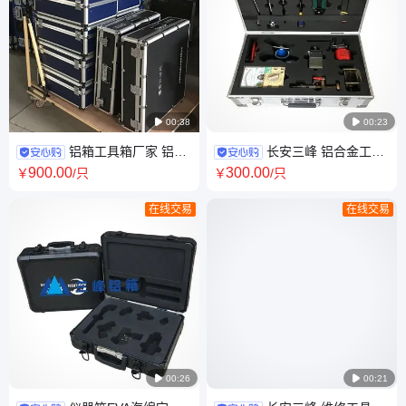

00:38

00:23
铝箱工具箱厂家 铝合
长安三峰 铝合金工具
金箱定制 航空箱批发找长安三
箱 手提箱定制铝箱 设备保护运
900
.00
300
.00
￥
/只
￥
/只
峰
转箱
在线交易
在线交易

00:26

00:21