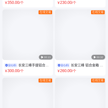
铝合金收纳箱厂家 带锁工具箱
箱 防火板胶合板手提硬箱定制
350
.00
230
.00
￥
/个
￥
/个
便携小采样箱
在线交易
在线交易

00:13

00:32
长安三峰手提铝合金
长安三峰 铝合金箱 定
仪器箱 设备包装箱源头工厂可
制收纳箱 50kg承重 产品外包装
300
.00
260
.00
￥
/个
￥
/个
按需定制
铝箱
在线交易
在线交易