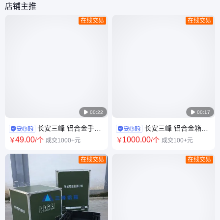
店铺主推
在线交易
在线交易

00:22

00:17
长安三峰 铝合金手提
长安三峰 铝合金箱厂
箱 仪器包装箱定做 五金工具箱
家 转运箱 减震固定航空箱定制
49
.00
1000
.00
￥
/个
￥
/个
成交1000+元
成交100+元
收纳 手提 可定制
称重包装箱厂定做
在线交易
在线交易