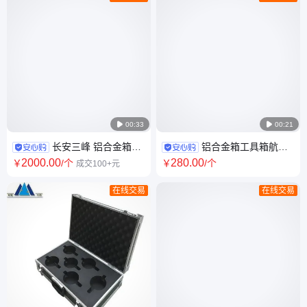

00:33

00:21
长安三峰 铝合金箱
铝合金箱工具箱航空
EVA内衬定制 EVA减震防静电
箱设备箱子厂家找三峰包装20
2000
.00
280
.00
￥
/个
￥
/个
成交100+元
海绵加工厂 仪器箱内胆
年工厂
在线交易
在线交易