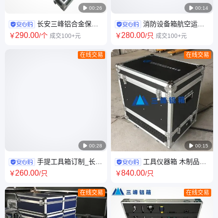

00:26

00:14
长安三峰铝合金保护
消防设备箱航空运输
箱 仪器专用箱 采样箱 定制包装
箱定制包装箱制作厂家工具箱
290
.00
280
.00
￥
/个
￥
/只
成交100+元
成交100+元
箱
海绵厂家接受定制
在线交易
在线交易

00:28

00:15
手提工具箱订制_长安
工具仪器箱 木制品包
三峰_铝箱加工_工具收纳箱箱
装箱 设备运输航空箱 长安三峰
260
.00
840
.00
￥
/只
￥
/只
全国发货
20年源头工厂
在线交易
在线交易