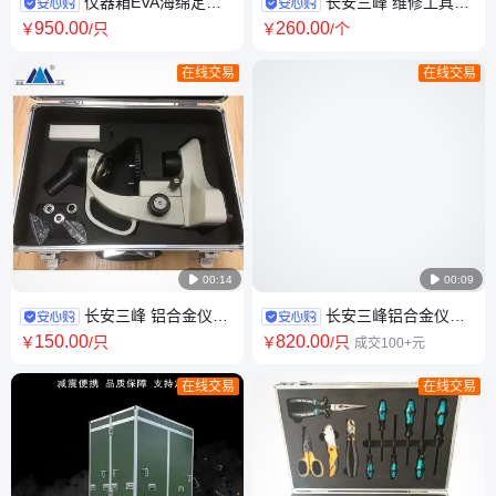
仪器箱EVA海绵定制
长安三峰 维修工具箱
铝合金密码箱仪表箱加工长安
检修作业箱 设备检测箱 工具铝
950
.00
260
.00
￥
/只
￥
/个
三峰包装箱厂家
箱
在线交易
在线交易

00:14

00:09
长安三峰 铝合金仪器
长安三峰铝合金仪器
箱定做 仪表配件附件箱加工 仪
箱 440*350*260规格 银色拉杆
150
.00
820
.00
￥
/只
￥
/只
成交100+元
器运输箱
轮手提收纳箱
在线交易
在线交易