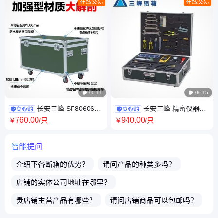
在线交易
在线交易

00:11

00:15
长安三峰 SF806060
长安三峰 精密仪器运
器材箱定制 物资运输箱工厂
输箱定制 产品储运箱工厂 20年
760
.00
940
.00
￥
/只
￥
/只
源头好货
智能提问
介绍下
各断箱
的优势？
请问产品的种类多吗？
店铺的实体公司地址在哪里？
贵店铺主营产品有哪些？
请问店铺商品可以包邮吗？