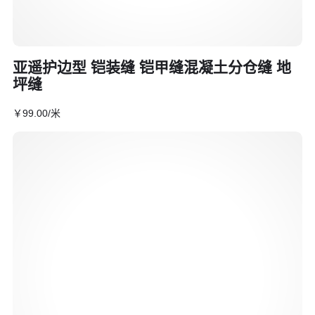
亚遥护边型 铠装缝 铠甲缝混凝土分仓缝 地
坪缝
￥
99
.00
/米