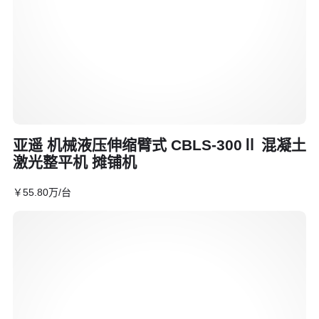
亚遥 机械液压伸缩臂式 CBLS-300Ⅱ 混凝土
激光整平机 摊铺机
￥
55
.80
万
/台