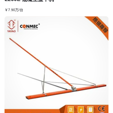
￥
7
.90
万
/台