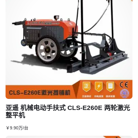
亚遥 机械电动手扶式 CLS-E260E 两轮激光
整平机
￥
9
.90
万
/台