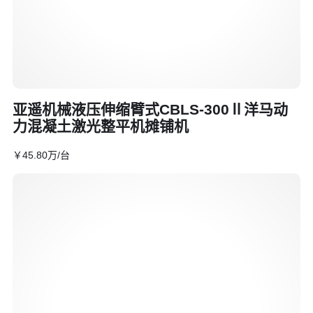
亚遥机械液压伸缩臂式CBLS-300Ⅱ洋马动
力混凝土激光整平机摊铺机
￥
45
.80
万
/台