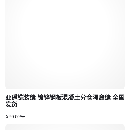
亚遥铠装缝 镀锌钢板混凝土分仓隔离缝 全国
发货
￥
99
.00
/米