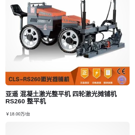
亚遥 混凝土激光整平机 四轮激光摊铺机
RS260 整平机
￥
18
.00
万
/台