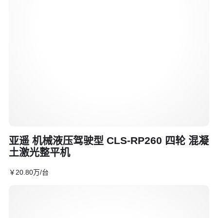
亚遥 机械液压驾驶型 CLS-RP260 四轮 混凝
土激光整平机
￥
20
.80
万
/台