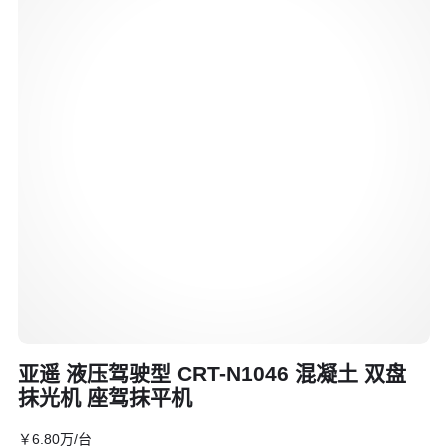
亚遥 液压驾驶型 CRT-N1046 混凝土 双盘
抹光机 座驾抹平机
￥
6
.80
万
/台