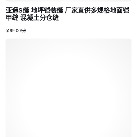
亚遥S缝 地坪铠装缝 厂家直供多规格地面铠
甲缝 混凝土分仓缝
￥
99
.00
/米