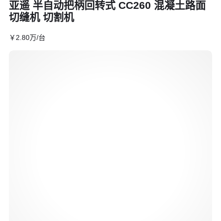
亚遥 半自动把柄回转式 CC260 混凝土路面
切缝机 切割机
￥
2
.80
万
/台