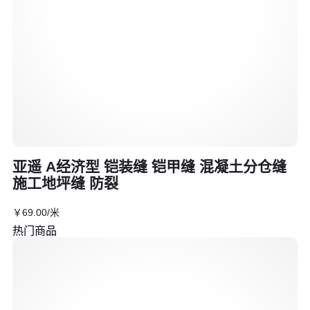
亚遥 A经济型 铠装缝 铠甲缝 混凝土分仓缝
施工地坪缝 防裂
￥
69
.00
/米
热门商品