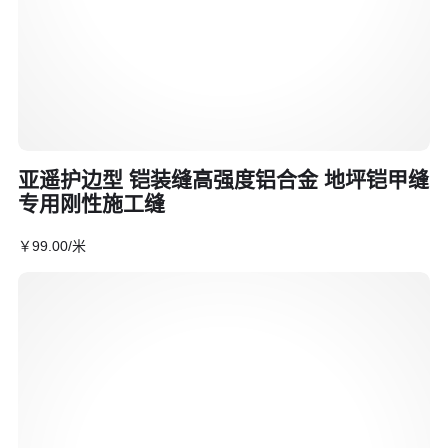
亚遥护边型 铠装缝高强度铝合金 地坪铠甲缝
专用刚性施工缝
￥
99
.00
/米