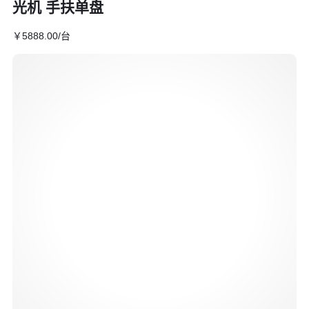
光机 手扶单盘
￥
5888
.00
/台