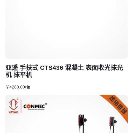
亚遥 手扶式 CTS436 混凝土 表面收光抹光
机 抹平机
￥
4280
.00
/台