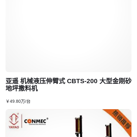
亚遥 机械液压伸臂式 CBTS-200 大型金刚砂
地坪撒料机
￥
49
.80
万
/台