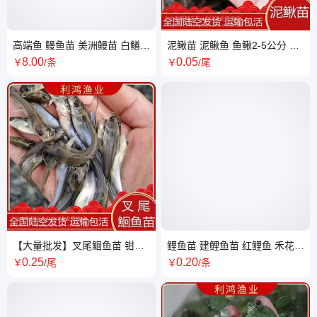
高端鱼 鳗鱼苗 美洲鳗苗 白鳝苗
泥鳅苗 泥鳅鱼 鱼鳅2-5公分 养
全国包活发货 提供养殖技术 产
殖场 利鸿渔业全国包活发货 提
8
.00
0
.05
￥
/条
￥
/尾
量高效益
供技术
【大量批发】叉尾鮰鱼苗 钳鱼
鲤鱼苗 建鲤鱼苗 红鲤鱼 禾花鲤
苗 沟鲶鱼类利鸿渔业 基地全国
抵抗力强适应力强
0
.25
0
.20
￥
/尾
￥
/条
包活发货