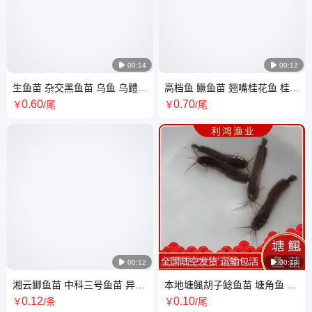

00:14

00:12
生鱼苗 杂交黑鱼苗 乌鱼 乌鳢
高档鱼 鳜鱼苗 翘嘴桂花鱼 桂鱼
全国包活发货 高密度易饲养 3-
苗 利鸿渔业 包活发货 专清鱼塘
0
.60
0
.70
￥
/尾
￥
/尾
10cm均有售
野杂小鱼

00:12

00:13
湘云鲫鱼苗 中科三号鱼苗 异育
本地塘鲺胡子鲶鱼苗 塘角鱼 三
银鲫鱼苗抗病力强易生长
黄塘鲺 土鲶鱼类 全国包活发货
0
.12
0
.10
￥
/条
￥
/尾