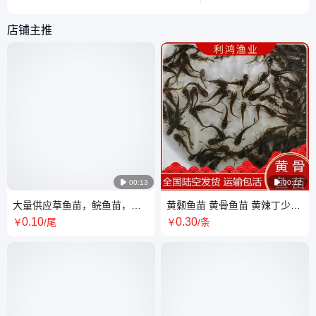
技巧，提高养殖效益。
考。
店铺主推

00:13

00:12
大量供应草鱼苗，鲩鱼苗，草
黄颡鱼苗 黄骨鱼苗 黄辣丁少病
鲩鱼苗 基地直发利鸿渔业全国
害产量高种类多样可选
0
.10
0
.30
￥
/尾
￥
/条
包活发货