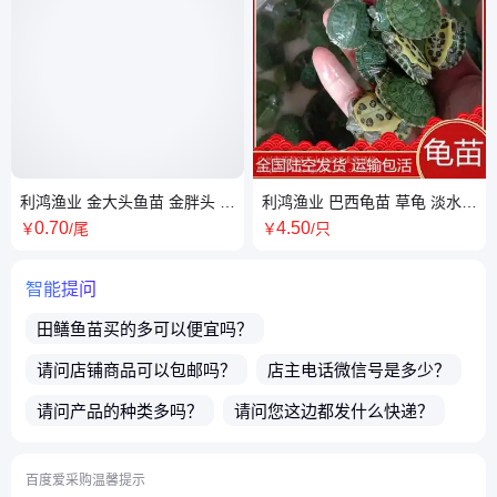
利鸿渔业 金大头鱼苗 金胖头 金
利鸿渔业 巴西龟苗 草龟 淡水养
花鲢鱼苗 鳙鱼全国包活发货 成
殖 龟类养殖场 全国包活发货
0
.70
4
.50
￥
/尾
￥
/只
活率高
智能提问
田鳝鱼苗
买的多可以便宜吗？
请问店铺商品可以包邮吗？
店主电话微信号是多少？
请问产品的种类多吗？
请问您这边都发什么快递？
请问发货地在哪里？
能否提供出口？
百度爱采购温馨提示
货期多久？多久能发货？
鳜鱼苗
买的多可以便宜吗？