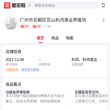
广州市花都区花山利鸿渔业养殖场

广州
8年
8年
首页
商品
档案
店铺信息
2017-11-08
--
利鸿、利鸿渔业
成立时间
注册资本
主要品牌
回复及时
真实性已核验
商品看点
白鲢鱼养殖指南
花鳗鱼苗常见吗
本文详细介绍白鲢鱼的养殖方法与技术
本文探讨花鳗鱼苗的市
要点，包括水质管理、饲料投喂和疾病
工养殖可行性，分析其
防治等内容，帮助养殖者掌握科学养殖
战，为有意尝试养殖的