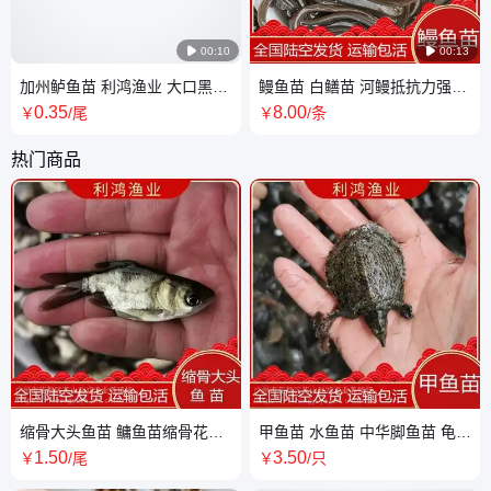

00:10

00:13
加州鲈鱼苗 利鸿渔业 大口黑鲈
鳗鱼苗 白鳝苗 河鳗抵抗力强少
苗场地 淡水成活率高 提供养殖
病害适应强种类多可选
0
.35
8
.00
￥
/尾
￥
/条
技术 水花
热门商品
缩骨大头鱼苗 鳙鱼苗缩骨花鲢
甲鱼苗 水鱼苗 中华脚鱼苗 龟类
水中奇葩 仙骨大头鱼 基地直发
全国包活发货 鳖鱼苗
1
.50
3
.50
￥
/尾
￥
/只
全国包活