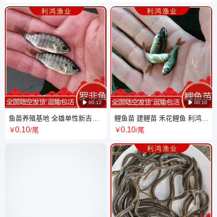
皇妃一号

00:12

00:10
鱼苗养殖基地 全雄单性新吉富
鲤鱼苗 建鲤苗 禾花鲤鱼 利鸿渔
罗非鱼苗 包邮包活
业饲养难度低 效益好 全国包活
0
.10
0
.10
￥
/尾
￥
/尾
发货