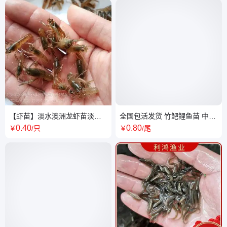
【虾苗】淡水澳洲龙虾苗淡水
全国包活发货 竹鲃鲤鱼苗 中华
养殖 基地 养殖技术支持
倒刺鲃 青竹鲤岩鲫鱼特种鱼
0
.40
0
.80
￥
/只
￥
/尾