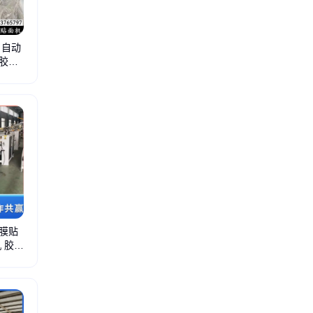
 自动
胶覆
真空覆膜机
铝蜂窝板涂胶机
液压式防火门冷压机
木门四边锯
pvc分切机
液压翻板
C膜贴
 胶膜
胶线条包覆机
碳晶板冷热一体贴面机
木饰面pur覆膜机
300包覆机
300pur覆膜机