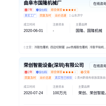
曲阜市国隆机械厂
在线咨
7年
综合体验
真实工厂
回复及时
出价迅速
山东济宁
成立时间
注册资本
主要品牌
2020-06-01
-
国隆、国隆机械
主营：
冷胶包覆机
四边切割锯
pur热熔胶包覆机
冷胶平贴机
荣创智能设备(深圳)有限公司
在线咨
2年
综合体验
交易勋章L2
回复及时
出价迅速
真实性已核验
贵州黔南布依族苗族自
成立时间
注册资本
主要品牌
2020-07-24
100万元
荣创、荣创智能