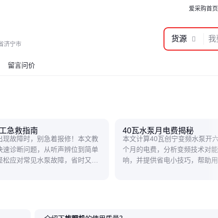
爱采购首页
货源
省济宁市
留言问价
工急救指南
40瓦水泵月电费揭秘
出现故障时，别急着报修！本文教
本文计算40瓦创宁变频水泵开
快速诊断问题，从听声辨位到简单
个月的电费，分析变频技术对能
轻松应对常见水泵故障，省时又省
响，并提供省电小技巧，帮助用
制用电成本。