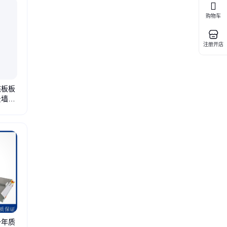
购物车
注册开店
态板板
景墙平
生产线
格栅包覆机
木饰面贴面机
水泥纤维板生产线
硫氧镁板生产线
涂胶机
翻
一年质