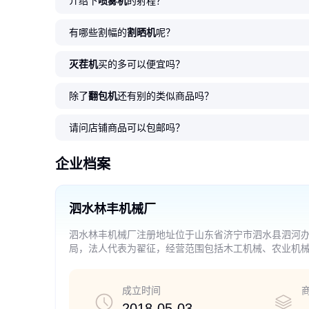
介绍下
喷雾机
的射程？
有哪些割幅的
割晒机
呢？
灭茬机
买的多可以便宜吗？
除了
翻包机
还有别的类似商品吗？
请问店铺商品可以包邮吗？
企业档案
泗水林丰机械厂
泗水林丰机械厂注册地址位于山东省济宁市泗水县泗河办
局，法人代表为翟征，经营范围包括木工机械、农业机
销。（依法须经批准的项目，经相关部门批准后方可开
成立时间
2018-05-03
-