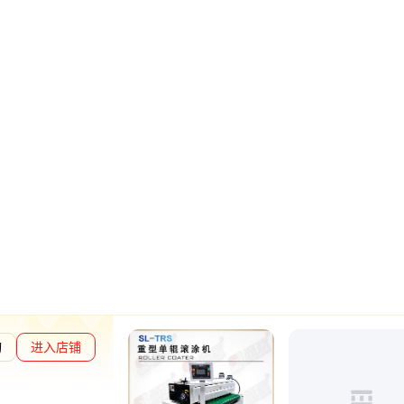
询
进入店铺
章L1
通过深度核验