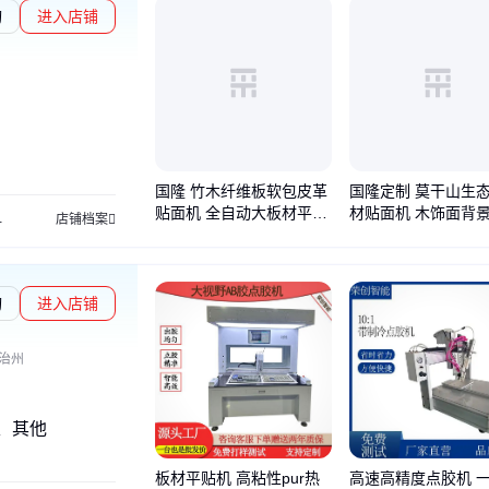
询
进入店铺
国隆 竹木纤维板软包皮革
国隆定制 莫干山生
贴面机 全自动大板材平贴
材贴面机 木饰面背
板材修边锯
pur热熔胶贴面机
防火板生产设备
玻镁板生产线
多刀分切机
门芯板
店铺档案
机 无皱无气泡
贴机 双面覆膜机
询
进入店铺
治州
、其他
板材平贴机 高粘性pur热
高速高精度点胶机 