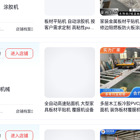
、涂胶机
板材平贴机 自动涂胶机 按
家装金属板材平贴机
客户需求定制 高粘性pur
修边阻燃板防火板涂
机
大板平贴机
胶膜贴面机
保温一体板冷压机
pur热熔胶贴面机
套装门覆膜机
店铺档案
热熔胶家装复合机
膜机 可按需定制
询
进入店铺
机械
全自动高速贴面机 大型家
多层木工板冷胶PV
具板材平贴机 覆膜机设备
面机 装饰板材覆膜机
木板包覆机
木工包覆机
自动打包机
液压打包机
数控包覆机
多功能包覆机
热
店铺档案
免清理胶辊平贴机
询
进入店铺