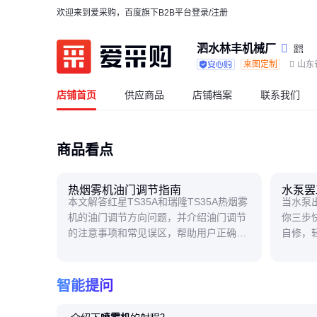
欢迎来到爱采购，百度旗下B2B平台
登录/注册
泗水林丰机械厂
来图定制
山东
店铺首页
供应商品
店铺档案
联系我们
商品看点
热烟雾机油门调节指南
水泵罢
本文解答红星TS35A和瑞隆TS35A热烟雾
当水泵
机的油门调节方向问题，并介绍油门调节
你三步
的注意事项和常见误区，帮助用户正确操
自修，
作设备。
钱。
智能提问