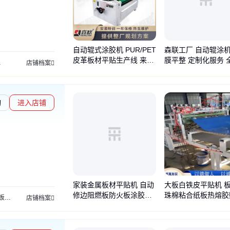
自动辊式涂胶机 PUR/PET
森联工厂 自动辊涂机
皮革板材平贴生产线 来电
膜平整 定制化服务 
喷涂机
店铺档案
优惠 森联
应
询
进入店铺
家装金属板材平贴机 自动
大板白铁皮平贴机 
修边阻燃板防火板涂胶覆
珠棉粘合纸板热熔胶
板锯
贴纸机
PUR热熔胶包覆机
真空吸塑机
木线条包覆机
木格栅包覆机
玻镁板
店铺档案
膜机 上门安装调试
机自动居中