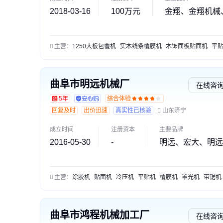
2018-03-16
100万元
金翔、金翔机械
主营：
1250大板包覆机
实木线条覆膜机
木饰面板贴面机
平贴
曲阜市明远机械厂
在线咨
5年
综合体验
回复及时
出价迅速
真实性已核验
山东济宁
成立时间
注册资本
主要品牌
2016-05-30
-
明远、宏大、明远
主营：
涂胶机
贴面机
冷压机
平贴机
覆膜机
罩光机
带锯机
曲阜市鸿程机械加工厂
在线咨