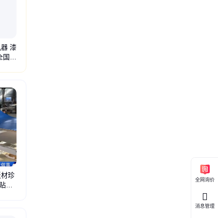
器 漆
全国供
板材珍
全网询价
贴合
覆彩钢板贴合机
PVC贴膜机
PUR热熔胶贴面机
木饰面板贴面机
四边切割锯
分切
消息管理