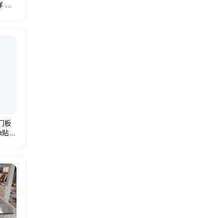
样 热
自助涂覆机
在线涂覆机
视觉点胶机
三轴点胶机
手动点胶机
全自助点胶机
热
门板
t贴合