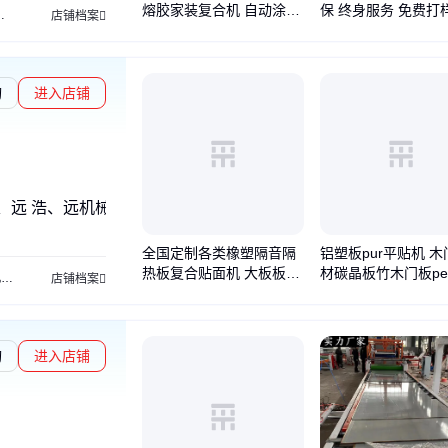
熔胶家装复合机 自动涂胶
保 终身服务 免费打
等离子表面处理机
灌胶机
螺丝机
涂覆机
选择性波峰焊
自动点胶机
电子点胶机
店铺档案
机 按客户需求定制
熔胶硅胶冷胶
询
进入店铺
、远 浩、远机械、远浩定制、远浩·
全国定制各类橡塑隔音隔
铝塑板pur平贴机 木
热板复合贴面机 大板板材
材碳晶板竹木门板pe
机
分切机
店铺档案
平贴机 PUR贴合机
机 自动修边覆膜机
询
进入店铺