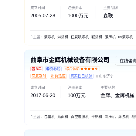
成立时间
注册资本
主要品牌
2005-07-28
1000万元
森联
主营：
滚涂机
淋涂机
往复喷漆机
辊涂机
膜压机
uv滚涂机
曲阜市金辉机械设备有限公司
在线咨
8年
综合体验
回复及时
出价迅速
真实性已核验
山东济宁
成立时间
注册资本
主要品牌
2017-06-20
100万元
金辉、金辉机械
主营：
包覆机
贴面机
真空覆膜机
平贴机
冷压机
涂胶机
裁