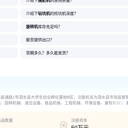
介绍下
施肥机
的使用质量？
介绍下
钻坑机
的挖坑机深度？
旋转机
库存充足吗？
能否提供出口？
货期多久？多久能发货？
泉通路1号泗水县大学生创业孵化基地B区，注册机关为泗水县市场监督
械、园林机械、液压设备、食品机械、工程机械、环保设备、畜牧机械加
展经营活动）
商品数量
注册资本
50万元