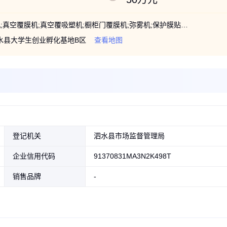
板材平贴机;贴面机;贴纸机;涂胶机;翻板机;真空覆膜机;真空覆吸塑机;橱柜门覆膜机;弥雾机;保护膜贴膜机;门板贴膜机;板材覆膜机;板材贴膜机;浸胶机;浸布机;浸渍机;无纺布浸脚机;无纺布浸胶机;浸渍布浸料机;布卷浸渍机;布卷浸料机;布卷浸液机;布卷浸胶机
水县大学生创业孵化基地B区
查看地图
登记机关
泗水县市场监督管理局
企业信用代码
91370831MA3N2K498T
销售品牌
-