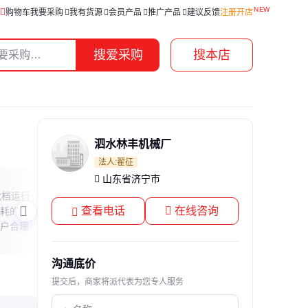
购物车
我要采购
我有货源
会员产品
推广产品
建议反馈
注册开店
搜爱采购
搜本店
泗水林丰机械厂
法人:翟征
山东省济宁市
水泵CTP和JTP解析
水泵
六档运行一
本文科普水泵型号中CTP和JTP的含义，
本文
查看电话
在线咨询
耗的影
解释这两种常见水泵类型的核心区别、典
步：
户合理控
型应用场景及选型建议，帮助用户快速理
带新
解专业术语背后的实用信息。
轻松
沟通底价
提交后，商家将派代表为您专人服务