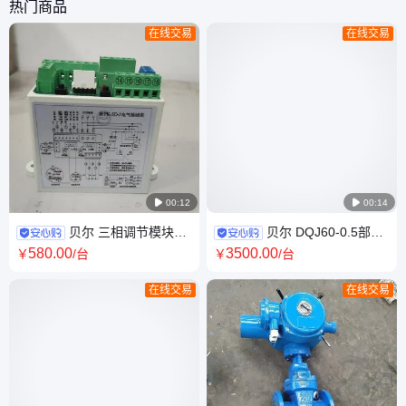
热门商品
在线交易
在线交易

00:12

00:14
贝尔 三相调节模块
贝尔 DQJ60-0.5部分
PT-3D-J模拟量信号控制和反馈
回转智能型一体化 角行程电动
580
.00
3500
.00
￥
/台
￥
/台
执行器
在线交易
在线交易