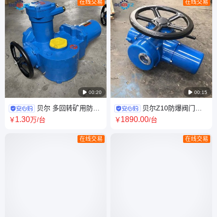
在线交易
在线交易

00:20

00:15
贝尔 多回转矿用防爆
贝尔Z10防爆阀门电
调节型阀门电动装置ZJK20 配
动装置煤化工适用开关控制执
1
.30
1890
.00
￥
万
/台
￥
/台
闸阀使用
行机构
在线交易
在线交易