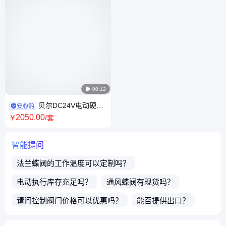

00:12
贝尔DC24V电动硬密
封三偏心蝶阀法兰铸钢材质
2050
.00
￥
/套
智能提问
法兰蝶阀
的工作温度可以定制吗？
电动执行
库存充足吗？
通风蝶阀
有现货吗？
请问
控制阀门
价格可以优惠吗？
能否提供出口？
请问您这边都发什么快递？
商品都可以开发票吗？