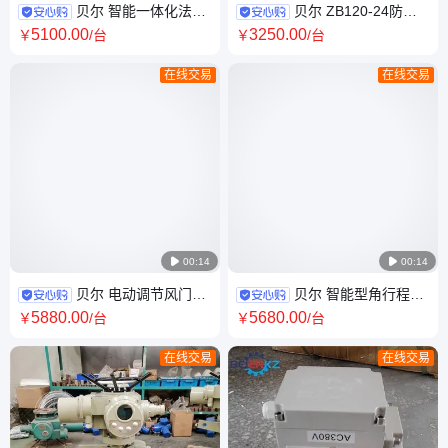
贝尔 智能一体化法兰
贝尔 ZB120-24防爆
式电动耐磨排渣闸阀PZ941H-
开关型阀门电动装置1200NM
5100
.00
3250
.00
￥
/台
￥
/台
10C DN100
在线交易
在线交易

00:14

00:14
贝尔 电动调节风门执
贝尔 智能型角行程一
行机构 17000NM调节型角行程
体化电动执行机构底座式拐臂
5880
.00
5680
.00
￥
/台
￥
/台
电动执行器
连接3500NM
在线交易
在线交易