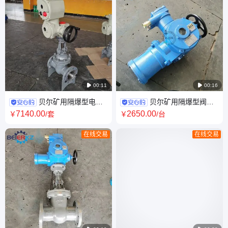

00:11

00:16
贝尔矿用隔爆型电动
贝尔矿用隔爆型阀门
闸阀一体化DN125 PN16煤安
电动装置ZB30-24(660)防爆等
7140
.00
2650
.00
￥
/套
￥
/台
证防爆证齐全
级ExdIMb
在线交易
在线交易