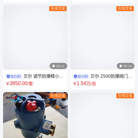
截止阀
在线交易
在线交易

00:11

00:10
贝尔 调节防爆精小型
贝尔 Z500防爆阀门电
电动球阀Q941F-16C DN150
动装置开关控制DZB500隔爆型
3850
.00
1
.54
￥
/套
￥
万
/台
在线交易
在线交易