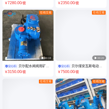
体式智能型MZ941H-25 DN150
兰瓦斯蝶阀127V煤矿井下使用
7280
.00
2350
.00
￥
/套
￥
/套
在线交易
在线交易

00:16

00:20
贝尔配水闸阀用矿用
贝尔煤安瓦斯电动蝶
隔爆型阀门控制装置ZB30-
阀WSD941X-16Q DN400一体
3150
.00
7500
.00
￥
/套
￥
/套
24(380)
化矿用隔爆带RS485
在线交易
在线交易