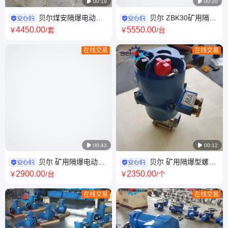

00:19

00:20
贝尔煤安隔爆电动闸
贝尔 ZBK30矿用隔爆
阀矿用安全型煤安证防爆证齐
整体开关型电动装置井下使用
4450
.00
5550
.00
￥
/套
￥
/台
全水泵站使用
在线交易
在线交易

00:43

00:12
贝尔 矿用隔爆电动执
贝尔 矿用隔爆型螺纹
行器ZB10 ZB20 ZB30开关型
球阀不锈钢丝扣连接127V
2900
.00
2350
.00
￥
/台
￥
/个
在线交易
在线交易