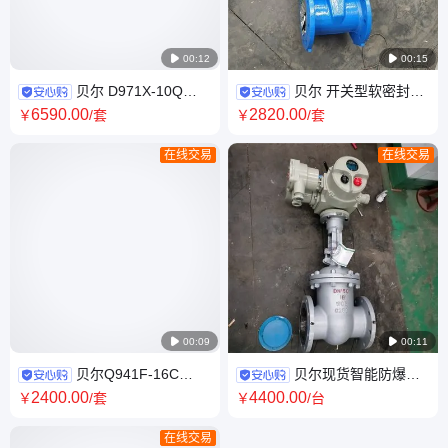

00:12

00:15
贝尔 D971X-10Q
贝尔 开关型软密封电
DN500智能一体化开关型电动
动明杆闸阀球铁材质走水
6590
.00
2820
.00
￥
/套
￥
/套
对夹蝶阀
在线交易
在线交易

00:09

00:11
贝尔Q941F-16C
贝尔现货智能防爆液
DN80开关防爆法兰软密封电动
晶型电动闸阀旋钮控制生产厂
2400
.00
4400
.00
￥
/套
￥
/台
球阀
家
在线交易