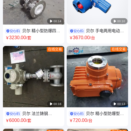

00:14

00:10
贝尔 精小型防爆四氟
贝尔 手电两用电动蝶
乙烯电动球阀材质304耐腐蚀
阀软密封中线型法兰连接
3230
.00
3670
.00
￥
/套
￥
/台
在线交易
在线交易

00:16

00:13
贝尔 法兰铸钢
贝尔 精小型防爆型电
Z941H-10C DN200调节型电动
动执行器ExdIIBT4隔爆型IP67
6000
.00
720
.00
￥
/套
￥
/台
闸阀