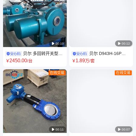

00:10

00:12
贝尔 多回转开关型阀
贝尔 D943H-16P
门电动执行机构300NM普通型
DN500智能调节型三偏心硬密
2450
.00
1
.89
￥
/台
￥
万
/套
封法兰不锈钢蝶阀
在线交易
在线交易

00:11

00:07