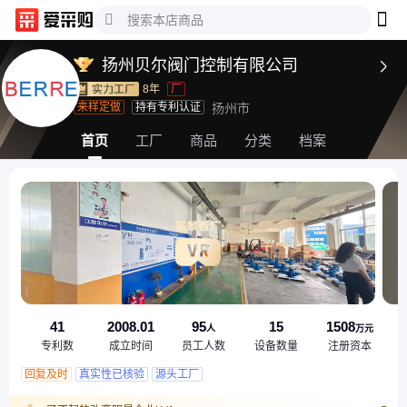
扬州贝尔阀门控制有限公司

8年
厂
来样定做
持有专利认证
扬州市
首页
工厂
商品
分类
档案
41
2008.01
95
15
1508
人
万元
专利数
成立时间
员工人数
设备数量
注册资本
回复及时
真实性已核验
源头工厂