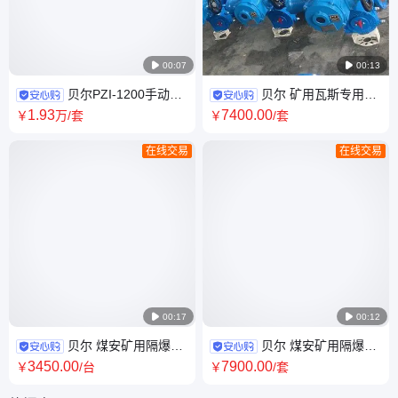

00:07

00:13
贝尔PZI-1200手动电
贝尔 矿用瓦斯专用电
动矿用配水闸阀 分水阀配水阀
动蝶阀D943H-16C DN400生产
1
.93
7400
.00
￥
万
/套
￥
/套
煤矿井下使用
厂家
在线交易
在线交易

00:17

00:12
贝尔 煤安矿用隔爆型
贝尔 煤安矿用隔爆兼
电动执行器多回转开关型生产
本安型电动球阀Q941F-16C
3450
.00
7900
.00
￥
/台
￥
/套
厂家
DN100