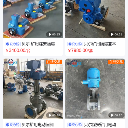

00:15

00:21
贝尔 矿用煤安隔爆型
贝尔矿用隔爆兼本安
阀门电动装置ZB20生产厂家
型一体式电动蝶阀MD943F-
3400
.00
7980
.00
￥
/台
￥
/套
16G DN350电压660V
在线交易
在线交易

00:24

00:15
贝尔矿用电动闸阀一
贝尔煤安矿用电动法