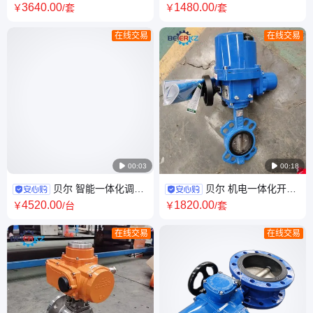
风蝶阀D941W-1C DN600法兰
DN250 衬胶对夹式开关型电动
3640
.00
1480
.00
￥
/套
￥
/套
式碳钢调节型风阀
蝶阀
在线交易
在线交易

00:03

00:18
贝尔 智能一体化调节
贝尔 机电一体化开关
型阀门电动装置DZT60-24
型对夹蝶阀 软密封阀球体材质
4520
.00
1820
.00
￥
/台
￥
/套
在线交易
在线交易