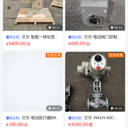

00:15

00:12
贝尔 智能一体化型角
贝尔 电动阀门控制器
行程电动执行器 底座拐臂式
精小型执行器BR-20无源型
6400
.00
690
.00
￥
/台
￥
/台
在线交易
在线交易

00:11

00:10
贝尔 电动执行器BR-
贝尔 J941H-40C
10EA 防爆ExdIIBT4生产厂家
DN65法兰铸钢智能调节型电动
180
.00
4160
.00
￥
/台
￥
/套