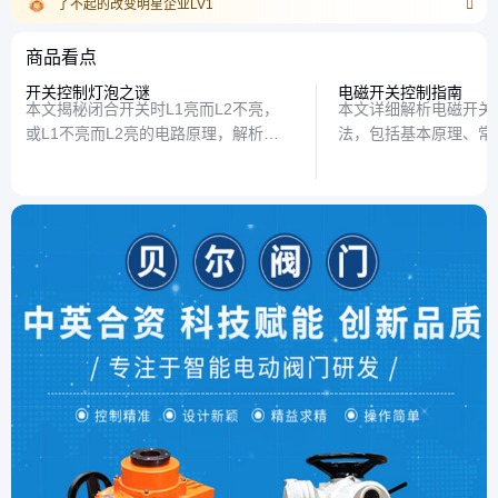
了不起的改变明星企业LV1
商品看点
开关控制灯泡之谜
电磁开关控制指南
本文揭秘闭合开关时L1亮而L2不亮，
本文详细解析电磁开关
或L1不亮而L2亮的电路原理，解析串
法，包括基本原理、常
联与并联的差异、常见故障原因，并提
用技巧，帮助读者轻松
供简单排查方法，帮助读者理解基础电
高效使用方式。
路逻辑。