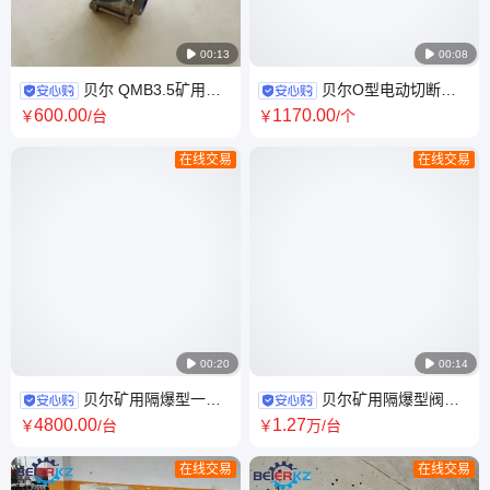

00:13

00:08
贝尔 QMB3.5矿用隔
贝尔O型电动切断阀
爆型阀门电动装置AC127V一体
Q941F-16C DN65电动切断球
600
.00
1170
.00
￥
/台
￥
/个
式
阀
在线交易
在线交易

00:20

00:14
贝尔矿用隔爆型一体
贝尔矿用隔爆型阀门
式电动装置ZBY20-24(A)
电动装置控制箱485接口KXB-
4800
.00
1
.27
￥
/台
￥
万
/台
(380/660)DN100
3*15/660(380)
在线交易
在线交易