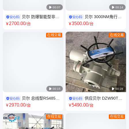

00:07

00:14
贝尔 防爆智能型非侵
贝尔 3000NM角行程
入式电动执行机构Z30-18
电动执行器智能开关型执行机
2700
.00
3500
.00
￥
/台
￥
/台
构
在线交易
在线交易

00:15

00:28
贝尔 总线型RS485阀
供应贝尔 DZW90T插
门电动装置多回转电动执行器
板阀螺母连接 一体化电动执行
2970
.00
5490
.00
￥
/台
￥
/台
机构
在线交易
在线交易