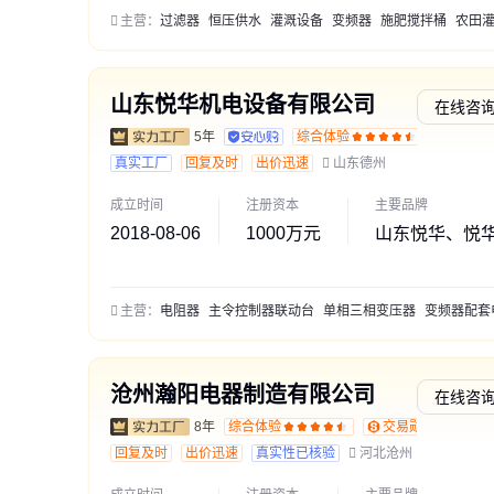
主营：
过滤器
恒压供水
灌溉设备
变频器
施肥搅拌桶
农田灌溉
山东悦华机电设备有限公司
在线咨
5年
综合体验
通过深
真实工厂
回复及时
出价迅速
山东德州
成立时间
注册资本
主要品牌
2018-08-06
1000万元
山东悦华、悦
主营：
电阻器
主令控制器联动台
单相三相变压器
变频器配套电
沧州瀚阳电器制造有限公司
在线咨
8年
综合体验
交易勋章L1
回复及时
出价迅速
真实性已核验
河北沧州