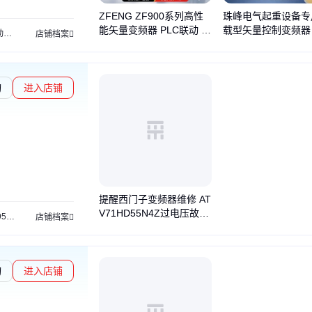
ZFENG ZF900系列高性
珠峰电气起重设备专
能矢量变频器 PLC联动 R
载型矢量控制变频器
器
店铺档案
S485通讯 工业控制 CE认
式机架式安装
证
询
进入店铺
提醒西门子变频器维修 AT
V71HD55N4Z过电压故障
95
西门子变频器
西门子变频器维修
西门子6RA7087
西门子触摸屏
西门子PLC
店铺档案
修理
询
进入店铺