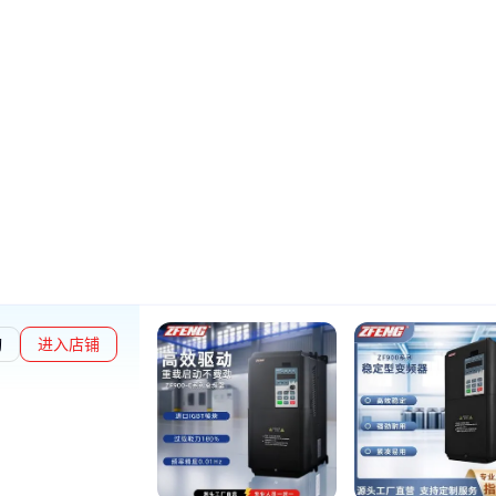
询
进入店铺
勋章L2