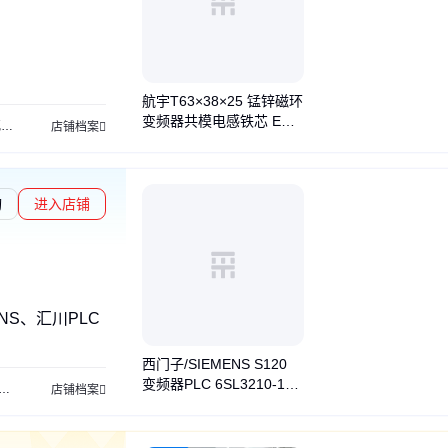
航宇T63×38×25 锰锌磁环
变频器共模电感铁芯 EMC
环
铁氧体磁芯
卡扣式磁环
双孔磁珠
空心磁珠
编带磁珠
非晶磁环
穿线磁
店铺档案
抗干扰可定制打样
询
进入店铺
NS、汇川PLC
西门子/SIEMENS S120
变频器PLC 6SL3210-1PE
功率模块
精智面板
西门子信号板模块
西门子通信模块
西门子CPU模块
店铺档案
23-3UL0