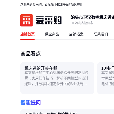
欢迎来到爱采购，百度旗下B2B平台
登录/注册
泊头市卫汉数控机床设
河北省沧州市
店铺首页
供应商品
店铺档案
联系我们
商品看点
机床进给开关在哪
10吨
本文揭秘加工中心机床进给开关的常见位
本文解
置与实用操作技巧，解析不同机型的设计
常见型
逻辑，并分享快速定位开关的3个诀窍，
电机的
帮助操作者提升工作效率。
设备维
智能提问