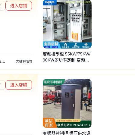
询
进入店铺
章L2
通过深度核验
变频控制柜 55KW/75KW/
90KW多功率定制 变频器
柜
变频器
变频器柜
配电箱
控制柜
店铺档案
PLC柜厂家
询
进入店铺
度核验
变频器控制柜 恒压供水设