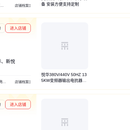
备 安装方便支持定制
管
店铺档案
询
进入店铺
度核验
华、新悦
悦华380V/440V 50HZ 13
5KW变频器输出电抗器包
抗
电抗器
梯形铝壳电阻
抑制谐波延长电缆
串联负载电抗器
0.75kw-600kw
制
店铺档案
邮定制
询
进入店铺
通过深度核验