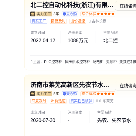
北二控自动化科技(浙江)有限公司
在线咨
3年
综合体验
交易勋
真实工厂
回复及时
出价迅速
吉林长春
成立时间
注册资本
主要品牌
2022-04-12
1088万元
北二控
主营：
PLC控制柜
恒压供水控制柜
配电柜
变频柜
变频控制
济南市莱芜高新区先农节水设备厂
在线咨
5年
综合体验
通过深
回复及时
出价迅速
真实性已核验
山东莱芜
成立时间
注册资本
主要品牌
2020-07-30
-
先农、先农节水