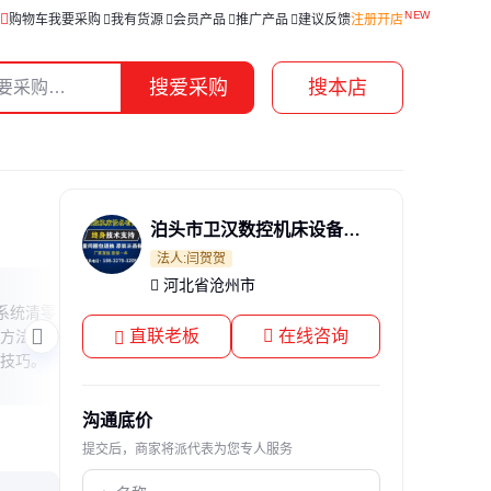
购物车
我要采购
我有货源
会员产品
推广产品
建议反馈
注册开店
搜爱采购
搜本店
泊头市卫汉数控机床设备有限公司
法人:闫贺贺
河北省沧州市
3吨行车电机功率解析
GSK
控系统清零
本文详细解答3吨行车电机和10吨电机车
本文针
直联老板
在线咨询
方法及注
的功率需求，解释不同吨位电机功率差异
题，
技巧。
的原因，并提供实用选购建议，帮助读者
用户
理解电机功率与负载的关系。
沟通底价
提交后，商家将派代表为您专人服务