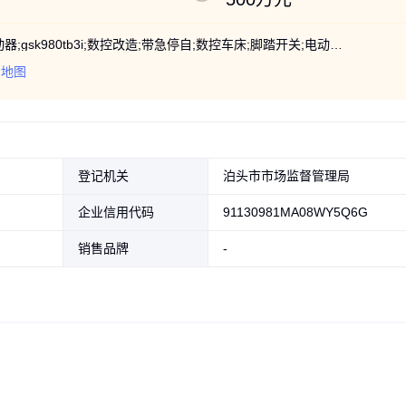
变频器;冷却管;变压器;联轴器;工作灯;驱动器;gsk980tb3i;数控改造;带急停自;数控车床;脚踏开关;电动刀架;数控系统;机床开关;气动卡盘;单轴系统;油压卡盘;数控配件;步进电机;卫汉数控;车床电机;伺服电机;数控刀架;弹簧夹头;刀架控制盒
看地图
登记机关
泊头市市场监督管理局
企业信用代码
91130981MA08WY5Q6G
销售品牌
-