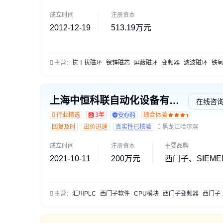
成立时间
注册资本
2012-12-19
513.19万元
主营：
抗干扰磁环
镍锌磁芯
屏蔽磁环
变频器
滤波磁环
铁氧体磁
上海中恒科联自动化设备有限公司
在线咨
行业精选
3年
综合体验
回复及时
出价迅速
真实性已核验
黑龙江哈尔滨
成立时间
注册资本
主要品牌
2021-10-11
200万元
西门子、SIEME
主营：
汇川PLC
西门子软件
CPU模块
西门子变频器
西门子 编程软件