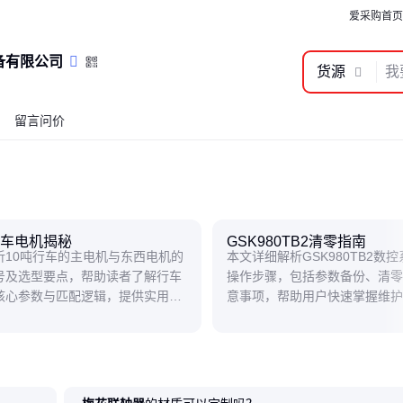
爱采购首页
备有限公司
货源
留言问价
行车电机揭秘
GSK980TB2清零指南
析10吨行车的主电机与东西电机的
本文详细解析GSK980TB2数
号及选型要点，帮助读者了解行车
操作步骤，包括参数备份、清零
核心参数与匹配逻辑，提供实用的
意事项，帮助用户快速掌握维护
护建议。