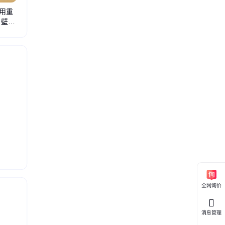
用重
 壁挂
西门子触摸屏维修
西门子数控系统维修
西门子PLC维修
西门子6RA70调速
西门子
全网询价
消息管理