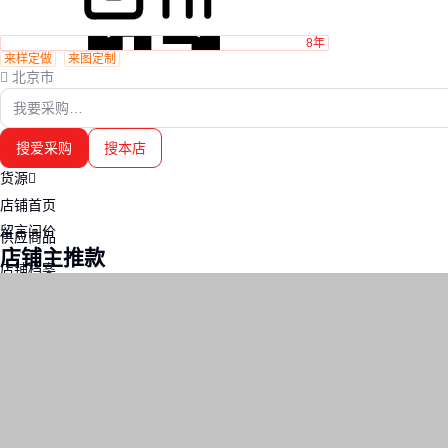
8年
来样定做
来图定制
北京市
搜爱采购
搜本店
货源
店铺首页
留言问价
供应商品
店铺主推款
店铺档案
联系我们