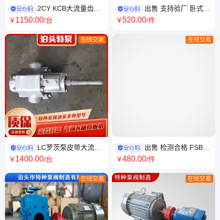
2CY KCB大流量齿轮
出售 支持验厂 卧式不
油泵 不锈钢齿轮泵 小型油 泵低
锈钢泵 可开发票 货源充足
1150
.00
520
.00
￥
/台
￥
/件
噪音高扬程
在线交易
在线交易
LC罗茨泵皮带大流量
出售 检测合格 FSB特
稠油泵 40CYB-7 不锈钢食品转
种泵齿轮泵 强度高 输出平稳
1400
.00
480
.00
￥
/台
￥
/件
子泵 高粘度沥青泵
在线交易
在线交易