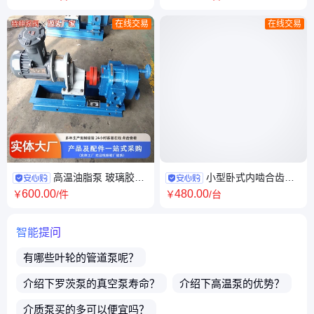
输送泵
循环泵可保温
在线交易
在线交易
高温油脂泵 玻璃胶泵
小型卧式内啮合齿轮
保温高粘度泵 油漆工业涂料输
泵 实验室油脂药液输送微型流
600
.00
480
.00
￥
/件
￥
/台
送泵
体输送泵
智能提问
有哪些叶轮的
管道泵
呢？
介绍下
罗茨泵
的真空泵寿命？
介绍下
高温泵
的优势？
介质泵
买的多可以便宜吗？