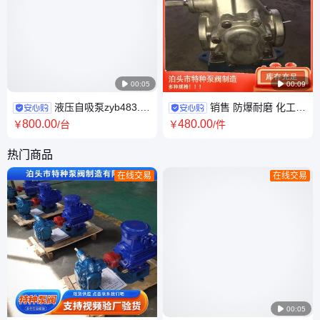

00:05

00:09
液压自吸泵zyb483.3
销售 防爆耐磨 化工原
电动高压汽油柴油泵ZYB型渣
料增压输送泵 使用简单 货源充
800
.00
480
.00
￥
/台
￥
/件
油泵 规格齐全
足
热门商品
在线交易
在线交易

00:05