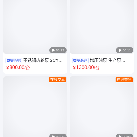

00:23

00:11
不锈钢齿轮泵 2CY
增压油泵 生产泵
KCB大流量齿轮油泵 小型油 泵
ZYB-3/3.5B重油专用泵 移动式
800
.00
1300
.00
￥
/台
￥
/台
低噪音
重油泵
在线交易
在线交易

00:09

00:04