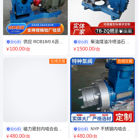

00:03
供应 RCB18/0.6沥青
柴油煤油冷喷油石油
泵 沥青保温齿轮泵 重油树脂泵
类介质泵炉前喷射TB-ZQ传输
100
.00
1500
.00
￥
/台
￥
/台
支持定制
增压防爆泵
在线交易
在线交易
磁力密封内啮合齿轮
NYP 不锈钢内啮合齿
泵 化工腐蚀性介质无泄漏流体
轮泵 化工树脂高粘度液体输送
480
.00
480
.00
￥
/台
￥
/台