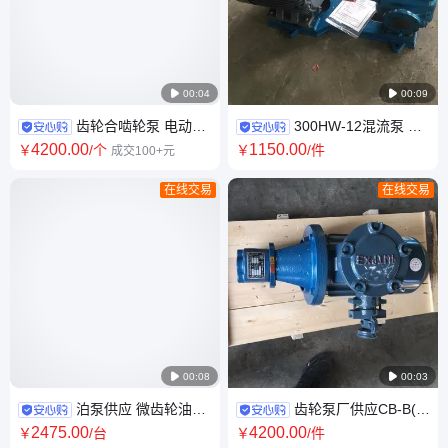

00:04

00:09
齿轮合啮轮泵 电动式
300HW-12混流泵 大
摆线内合高压齿轮液压 增压油
流量低扬程农田灌溉泵 水泵 易
4200
.00
1150
.00
￥
/个
￥
/件
成交100+元
泵 RYB15-0.6
损件有叶轮
在线交易
在线交易

00:08

00:03
泊泵供应 微齿轮油电
齿轮泵厂供应CB-B(B)
动泵 KCB－633 电动齿轮可定
系列齿 轮泵 微型不锈钢增压泵
2475
.00
4200
.00
￥
/台
￥
/件