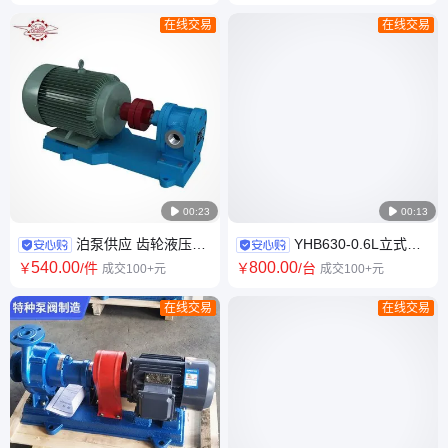
制
在线交易
在线交易

00:23

00:13
泊泵供应 齿轮液压油
YHB630-0.6L立式齿
泵 小型齿轮油泵 液压输送油泵
轮泵 双列角接触球轴承 使用寿
540
.00
800
.00
￥
/件
￥
/台
成交100+元
成交100+元
命长 油泵厂家
在线交易
在线交易