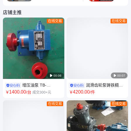
换机油，讲究时机和方
要定期检
法。关键步骤是： 停机
测：正常
店铺主推
冷却：待油温降至60℃
钟（化工
在线交易
在线交易
以下（国家标准GB/T
2269）
17483要求） 清洁注油
水压力保持0
口：用无绒布擦拭避免杂
磨损评估
质进入 油品选择：使用
于3mm
L-QB300型导热油
周期与禁
（40℃

00:06

00:07
增压油泵 TB-
润滑齿轮泵铸铁稠油
55/1.5QZ 防爆型轻油重油 泵
齿轮 泵 电动润滑齿轮增压泵
1400
.00
4200
.00
￥
/台
￥
/件
成交300+元
移动式冷喷油渣油泵
在线交易
在线交易