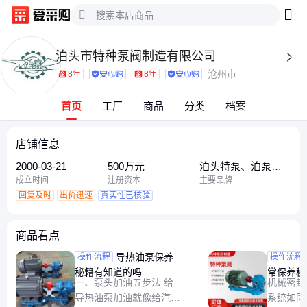
泊头市特种泵阀制造有限公司

沧州市
8年
8年
首页
工厂
商品
分类
档案
店铺信息
2000-03-21
500万元
泊头特泵、泊泵、
泊头市特种泵阀
成立时间
注册资本
主要品牌
回复及时
出价迅速
真实性已核验
商品看点
导热油泵保养
导热油
操作流程
操作流程
秘籍有知道的吗
常保养秘
一、泵头加油五步法 给
机械密封
导热油泵加油就像给汽车
系统如同