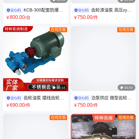
KCB-300配套防爆电
齿轮渣油泵 高压zyb-
机整机 不锈钢特种泵阀定制
55 卧式单级船用新型齿 轮渣油
800
.00
750
.00
￥
/台
￥
/件
泵
在线交易
在线交易

00:14

00:03
齿轮油泵 摆线齿轮油
泊泵供应 微型齿轮泵
泵 KCB－18.3 齿 轮液压油泵
特种泵阀KCB－83.3 电动齿轮
690
.00
750
.00
￥
/件
￥
/件
油泵
在线交易
在线交易