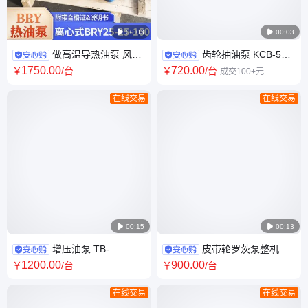

00:03

00:03
做高温导热油泵 风冷
齿轮抽油泵 KCB-55
离心式热油输送循环泵 高 温输
不锈钢齿轮泵 KCB55系列电动
1750
.00
720
.00
￥
/台
￥
/台
成交100+元
油泵BRY25-25-160
油泵
在线交易
在线交易

00:15

00:13
增压油泵 TB-
皮带轮罗茨泵整机 LC
4.2/2.0QZ 防爆型轻油重油用泵
型罗茨油泵 沥青用高粘度油泵
1200
.00
900
.00
￥
/台
￥
/台
冷喷油渣油渣油泵厂家
在线交易
在线交易