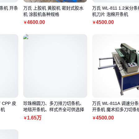
条机 开条
万氏 上胶机 黄胶机 密封式胶水
万氏 WL-811 1.2米分
机 涂胶机各种规格
机刀片 泡棉开条机
4600
.00
4500
.00
￥
￥
 CPP 皮
珍珠棉圆刀、多刀排刀切条机、
万氏 WL-811A 调速分
条机
地毯开条机、样式齐全可供选择
开条机 魔术扣多刀切条
1
.65
万
4500
.00
￥
￥