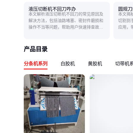
液压切断机不回刀咋办
圆规刀
本文解析液压切断机不回刀的常见原因及
本文揭
解决方法，包括油路堵塞、密封件磨损和
切割到
操作不当等问题，帮助用户快速排查故障
应用，
并恢复设备正常使用。
特魅力
产品目录
分条机系列
白胶机
黄胶机
切带机