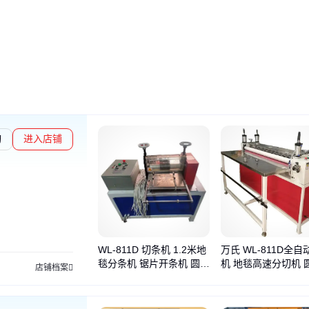
询
进入店铺
WL-811D 切条机 1.2米地
万氏 WL-811D全
毯分条机 锯片开条机 圆刀
机 地毯高速分切机 
店铺档案
片种类齐全
片刀 开条机