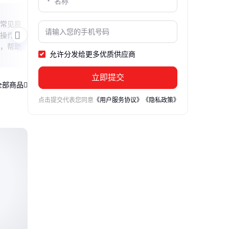
塑料开条机调六条尺寸
小青
常见原
本文详细讲解塑料开条机如何调整出六条
本文
操作误
均匀尺寸的塑料条，包括刀具安装、间距
间，
，帮助您
调节和试运行检查三个关键步骤，帮助操
购建
允许分发给更多优质供应商
作人员快速掌握调整技巧。
选择
立即提交
全部商品
点击提交代表您同意
《用户服务协议》
《隐私政策》