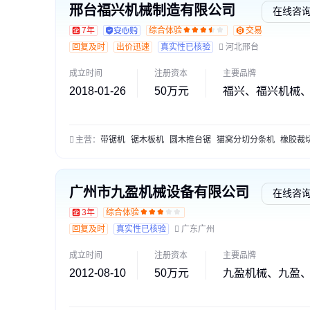
邢台福兴机械制造有限公司
在线咨
7年
综合体验
交易勋章L1
回复及时
出价迅速
真实性已核验
河北邢台
成立时间
注册资本
主要品牌
2018-01-26
50万元
福兴、福兴机械
主营：
带锯机
锯木板机
圆木推台锯
猫窝分切分条机
橡胶裁切分条
广州市九盈机械设备有限公司
在线咨
3年
综合体验
回复及时
真实性已核验
广东广州
成立时间
注册资本
主要品牌
2012-08-10
50万元
九盈机械、九盈、J