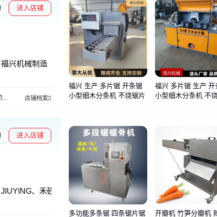
询
进入店铺
、福兴机械制造
福兴 生产 多片锯 开条锯
福兴 多片锯 生产 
小型细木分条机 不烧锯片
小型细木分条机 不
机
原木改板机
原木解板机
木材带锯机
原木带锯跑车
带锯光轮盘车磨机
店铺档案
询
进入店铺
IUYING、禾砚
多功能多条锯 四条锯片锯
开瓣机 竹笋分瓣机 