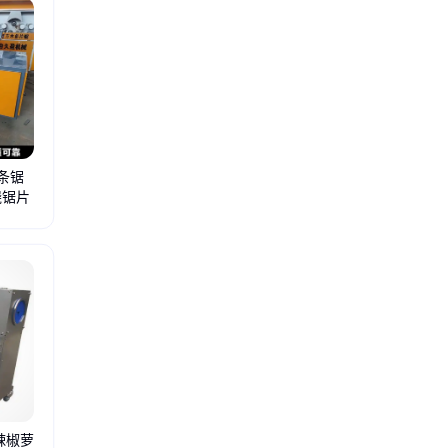
开条锯
烧锯片
猫窝成型机
猫窝复卷机
瓦楞纸分切机
布料分切裁条复卷机
牛皮纸分切机
EVA分
辣椒萝