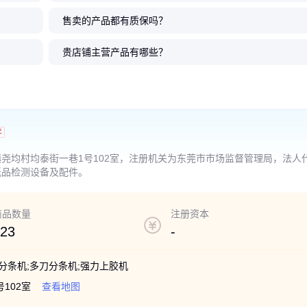
售卖的产品都有质保吗？
贵店铺主营产品有哪些？
年
尧均村均泰街一巷1号102室，注册机关为东莞市市场监督管理局，法人
纸品检测设备及配件。
商品数量
注册资本
23
-
分条机;多刀分条机;强力上胶机
102室
查看地图