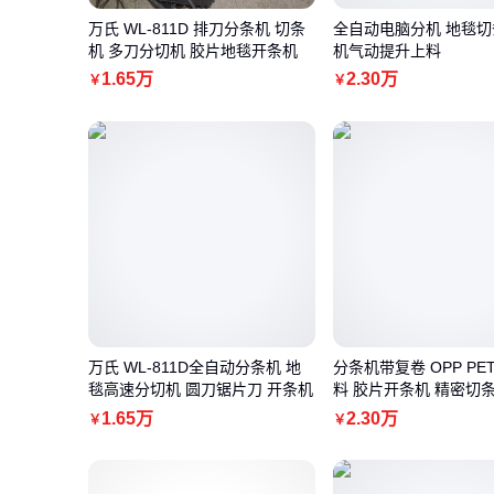
万氏 WL-811D 排刀分条机 切条
全自动电脑分机 地毯切
机 多刀分切机 胶片地毯开条机
机气动提升上料
1
.65
万
2
.30
万
￥
￥
万氏 WL-811D全自动分条机 地
分条机带复卷 OPP PET
毯高速分切机 圆刀锯片刀 开条机
料 胶片开条机 精密切
1
.65
万
2
.30
万
￥
￥