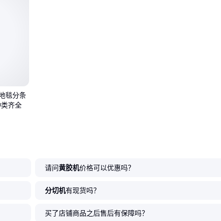
2米地毯分条
种类齐全
请问
黄胶机
价格可以优惠吗？
分切机
有现货吗？
买了店铺商品之后售后有保障吗？