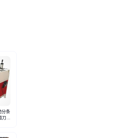
自动分条
圆刀锯