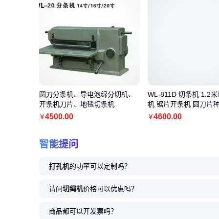
圆刀分条机、导电泡绵分切机、
WL-811D 切条机 1.
开条机刀片、地毯切条机
机 锯片开条机 圆刀片
4500
.00
4600
.00
￥
￥
智能提问
打孔机
的功率可以定制吗？
请问
切绳机
价格可以优惠吗？
商品都可以开发票吗？