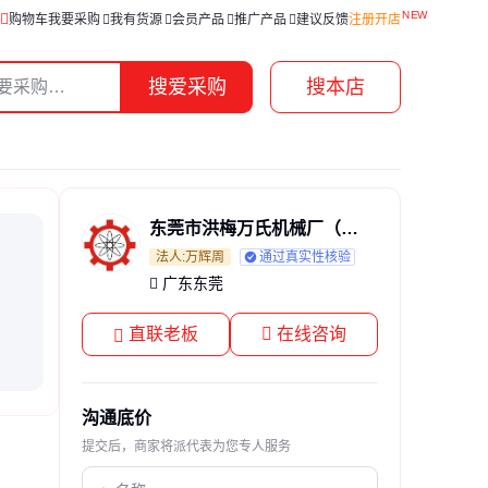
购物车
我要采购
我有货源
会员产品
推广产品
建议反馈
注册开店
搜爱采购
搜本店
东莞市洪梅万氏机械厂（个体工商户）
法人:万辉周
通过真实性核验
广东东莞
直联老板
在线咨询
沟通底价
提交后，商家将派代表为您专人服务