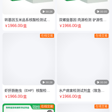

00:26

00:05
转基因玉米品系核酸检测试剂
双螺旋基因 肉源检测 驴源性成
盒（PCR-荧光探针法）
分核酸检测试剂盒（PCR-荧光
1966
.00
1966
.00
￥
/盒
￥
/盒
探针法）
在线交易
在线交易

00:28

00:06
虾肝肠胞虫（EHP）核酸检测
水产病害检测试剂盒（致急性
试剂盒（带内参，PCR-荧光探
肝胰腺坏死病副溶血性弧菌）
1966
.00
1966
.00
￥
/盒
￥
/盒
针法）
PCR法
在线交易
在线交易