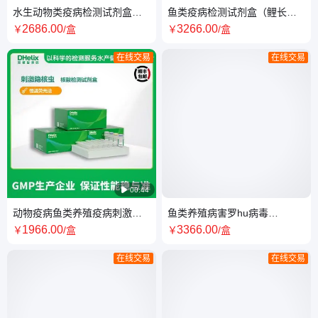
水生动物类疫病检测试剂盒
鱼类疫病检测试剂盒（鲤长棘
（中华绒螯蟹呼肠孤病毒）
吻虫 ）PCR-荧光探针法
2686
.00
3266
.00
￥
/盒
￥
/盒
PCR-法
在线交易
在线交易

00:44
动物疫病鱼类养殖疫病刺激隐
鱼类养殖病害罗hu病毒
核虫核酸检测试剂盒（恒温荧
（TiLV）RNA核酸检测试剂盒
1966
.00
3366
.00
￥
/盒
￥
/盒
光法）
（恒温荧光法）
在线交易
在线交易