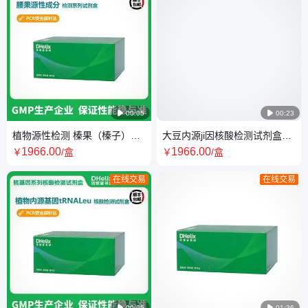

00:05

00:23
植物源性检测 榛果（榛子）源
大豆内源ji因核酸检测试剂盒
性核酸检测试剂盒（PCR-荧光
（PCR-荧光探针法）恒温荧光
1966
.00
1966
.00
￥
/盒
￥
/盒
探针法）
法
在线交易
在线交易

00:05

01:36