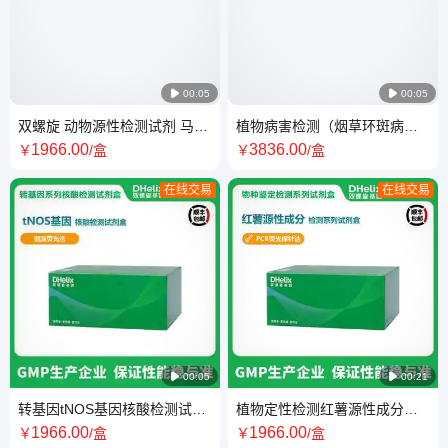

00:05

00:05
双螺旋 动物源性检测试剂 马源
植物病害检测（烟草环斑病毒
性成分核酸检测试剂盒
TRSV）试剂盒 pcr荧光探针
1966
.00
3836
.00
￥
/盒
￥
/盒
（PCR）
法/SN标准
在线交易
在线交易

00:05

00:21
转基因tNOS基因核酸检测试剂
植物定性检测红薯源性成分核
盒（恒温荧光法）48T
酸检测试剂盒（PCR-荧光探针
1966
.00
1966
.00
￥
/盒
￥
/盒