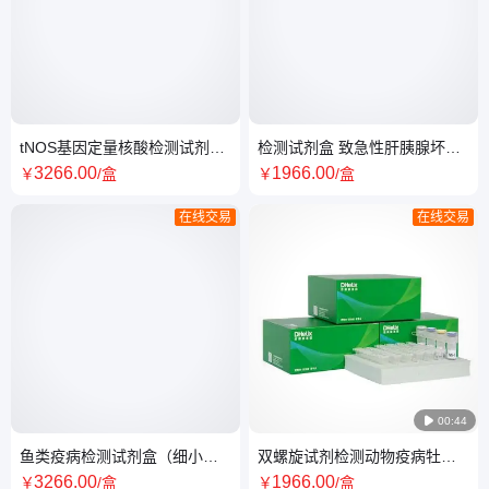
tNOS基因定量核酸检测试剂盒
检测试剂盒 致急性肝胰腺坏死
（PCR-荧光探针法）
病副溶血性弧菌 (带内参，PCR
3266
.00
1966
.00
￥
/盒
￥
/盒
法)
在线交易
在线交易

00:44
鱼类疫病检测试剂盒（细小长
双螺旋试剂检测动物疫病牡蛎
棘吻虫）PCR-荧光探针法
疱疹病毒1型试剂盒（PCR-
3266
.00
1966
.00
￥
/盒
￥
/盒