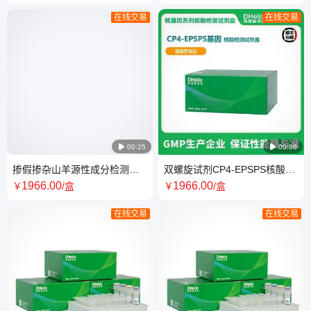
法）
在线交易
在线交易

00:25

00:06
掺假掺杂山羊源性成分检测试
双螺旋试剂CP4-EPSPS核酸检
剂盒（PCR-荧光探针法 GB
测试剂盒（恒温荧光法）转基
1966
.00
1966
.00
￥
/盒
￥
/盒
/BJS标准）
因检测
在线交易
在线交易