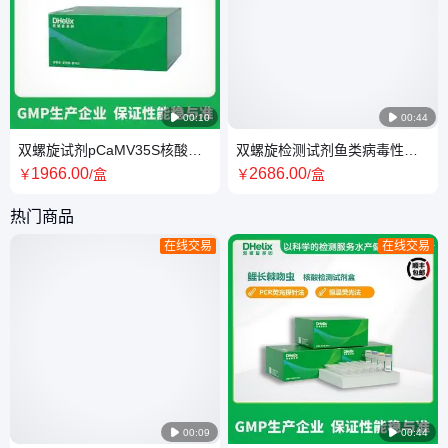

00:10

00:44
双螺旋试剂pCaMV35S核酸检
双螺旋检测试剂鱼类病毒性出
测试剂盒（PCR-荧光探针法）
血性败血症病毒（PCR-荧光探
1966
.00
2686
.00
￥
/盒
￥
/盒
针法）
热门商品
在线交易
在线交易

00:09

00:44