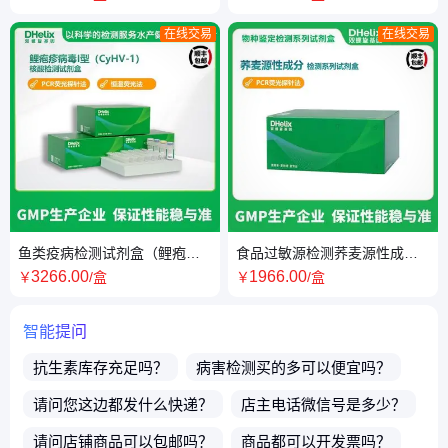
法）
在线交易
在线交易
鱼类疫病检测试剂盒（鲤疱疹
食品过敏源检测荞麦源性成分
病毒Ⅰ型（CyHV-1））PCR-荧
试剂盒（PCR-荧光探针法）
3266
.00
1966
.00
￥
/盒
￥
/盒
光探针法
智能提问
抗生素
库存充足吗？
病害检测
买的多可以便宜吗？
请问您这边都发什么快递？
店主电话微信号是多少？
请问店铺商品可以包邮吗？
商品都可以开发票吗？