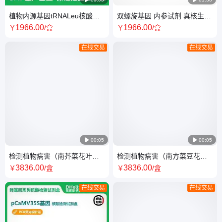
植物内源基因tRNALeu核酸检
双螺旋基因 内参试剂 真核生物
测试剂盒（PCR-荧光探针法）
18S核酸检测试剂盒（PCR-荧
1966
.00
1966
.00
￥
/盒
￥
/盒
光探针法）
在线交易
在线交易

00:05

00:05
检测植物病害（南芥菜花叶病
检测植物病害（南方菜豆花叶
毒）试剂盒 PCR荧光探针
病毒）试剂盒 pcr荧光探针
3836
.00
3836
.00
￥
/盒
￥
/盒
法/SN标准
法/SN标准
在线交易
在线交易