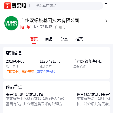
广州双螺旋基因技术有限公司

持有专利认证
广州市
5年
首页
商品
分类
档案
店铺信息
2016-04-05
1176.471万元
广州双螺旋基因技
术有限公司、双螺
成立时间
注册资本
主要品牌
旋基因、双螺旋基
回复及时
出价迅速
真实性已核验
因技术
商品看点
玉米16-18行是转基因吗
爱玉18是转基因玉米吗
本文解答玉米穗行数16-18行是否与转
本文解答爱玉18玉米
基因有关，并介绍这类玉米的处理方
种，并介绍其购买渠道
法，帮助读者科学认识玉米品种特性。
面了解这一品种的特性