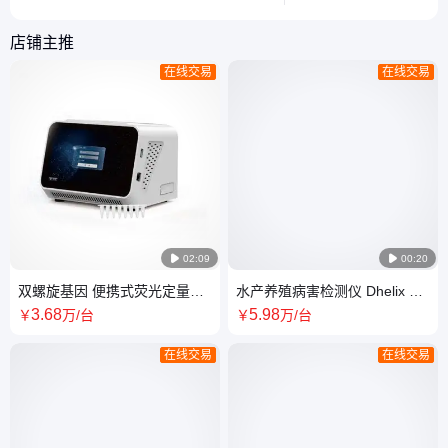
店铺主推
在线交易
在线交易

02:09

00:20
双螺旋基因 便携式荧光定量
水产养殖病害检测仪 Dhelix Q8
PCR仪 水产病害检测仪器
实时荧光定量PCR仪 操作方便
3
.68
5
.98
￥
万
/台
￥
万
/台
性能好
在线交易
在线交易