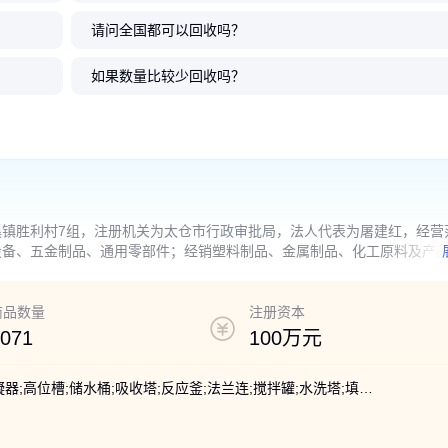
请问全国都可以回收吗？
材质 定
安全储水工
密封防漏设计 密封式 PP 储水桶
透明可视水位 密封式 PP 储水桶
家用储水桶 PP 材质储水
家用储水桶 大容量 PP 
内通用储水
加厚抗压更稳固 环保可回收材料
轻便移动不费力 耐高低温稳定性
保材质更安心 耐酸碱腐
封防漏零损耗 耐酸碱腐
如果数量比较少回收吗？
3555
3555
.00
.00
3555
3555
.00
.00
￥
￥
￥
￥
镇胜利村7组，注册机关为太仓市行政审批局，法人代表为屠建红，经营
设备、五金制品、通用零部件；经销塑料制品、金属制品、化工原料及产
的项目，经相关部门批准后方可开展经营活动）
商品数量
注册资本
071
100万元
回收余;法兰密;净化塔;酸洗塔;蓄水箱;冷凝器;高位槽;储水桶;吸收塔;反应釜;法兰连;搅拌罐;水洗塔;填料塔;吸收器;喷淋塔;搅拌桶;真空泵;洗涤塔;塑料罐;换热器;抽滤桶;热交换;储液罐;废气处