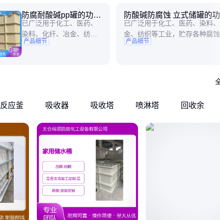
防腐耐酸碱pp罐的功能
防酸碱防腐蚀 立式储罐的
已广泛用于化工、医药、
已广泛用于化工、医药、染料、
及应用
用
染料、化纤、冶金、纺织
金、纺织等工业，贮存各种腐蚀
产品细节
产品细节
等工业，贮存各种腐蚀性
具有防腐，使用期长、自重量轻
8
介质。 pp罐具有防腐，使
高、运输安全、保养维修方便等
用期长、自重量轻、强度
设备工作压力为常压，工作温度PP
高、运输安全、保养维修
120℃,PVC-10℃~60℃。工
方便等优点。 本设备工作
工作温
压力为常压，工作温度PP-
反应釜
吸收器
吸收塔
喷淋塔
回收余
10℃~120℃,PVC-10℃~6
0℃。PP罐在各行