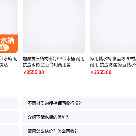
储水箱 耐
加厚抗压结构密封PP储水桶 耐用
家用储水桶 食品级PP材
灵活
抗造水箱 工业商用两用型
耐用 抗造防漏 家庭储水
3555
.00
3555
.00
￥
￥
不同材质的
搅拌罐
回收行情？
介绍下
储水桶
的优势？
请问怎么估价？怎么回收？