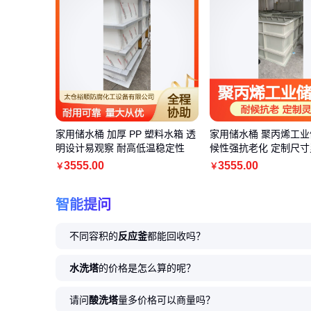
家用储水桶 加厚 PP 塑料水箱 透
家用储水桶 聚丙烯工业
明设计易观察 耐高低温稳定性
候性强抗老化 定制尺寸
3555
.00
3555
.00
￥
￥
智能提问
不同容积的
反应釜
都能回收吗？
水洗塔
的价格是怎么算的呢？
请问
酸洗塔
量多价格可以商量吗？