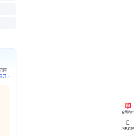
水箱 环
塑料箱 密
蚀性能
蚀性能
范围
品、电
展开
全网询价
消息管理