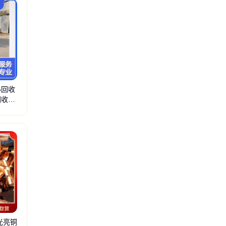
G回收
回收设
道
低温储罐
燃气调压箱
低温液体泵
燃气调压设备
混合气配比柜
低温真空绝热
光亮铜