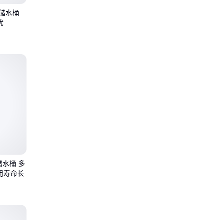
P储水桶
忧
储水桶 多
用寿命长