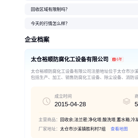
回收区域有限制吗？
耐高低温性能 密封式 PP 储水桶
家用储水桶 PP材质储水水箱 耐
定制尺寸规格 密封式 PP 储水桶
家用储水桶 密封设计PP
PP材质密封式储水桶 
安全储水新选择 定制尺寸灵活
用抗造 耐高低温稳定性 家庭必备
安全储水新选择 密封防漏设计
制规格随心选 户外室
业级耐用 高效防腐设备
今天的行情怎么样？
佳品
3555
3555
3555
.00
.00
.00
3555
3555
.00
.00
￥
￥
￥
￥
￥
企业档案
太仓裕顺防腐化工设备有限公司
6年
太仓裕顺防腐化工设备有限公司注册地址位于太仓市沙溪
包括生产、加工、销售防腐化工设备、除尘设备、消防
子产品、纺织原料及产品、五金交电。（依法须经批准
成立时间
2015-04-28
5
主营商品：
厂家地址：
太仓市沙溪镇胜利村7组
查看地图