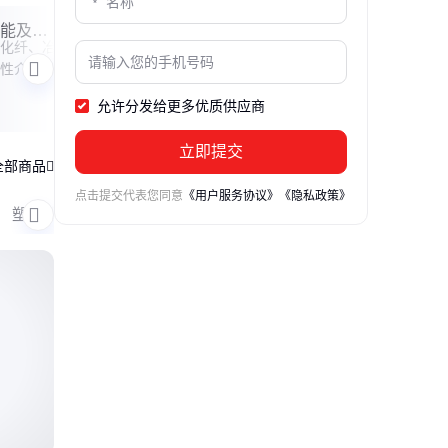
功能及应
防酸碱防腐蚀pp喷淋塔
pp
化纤、冶
本公司以PP,PVC为主要材
本公司
的特点及优势
性介质。
料，生产的塔设备均为填
均为
产品细节
产品细
、强度
料喷淋塔，填料采用PP材
环或
允许分发给更多优质供应商
优点。本
质的鲍尔环或空心球。根
相在
-10℃~
据气体吸收过程中气液 两
比表
立即提交
作压力：常压
相在表面上进行传质反应
增大
全部商品
以及传递速率和比表面积
触，
点击提交代表您同意
《用户服务协议》
《隐私政策》
成正比的原理，因此采用
塑料罐
填料塔
废气处
抽滤桶
换热器
填料来增大两相接触的比
表面积，使两相充分接
触，从而达到