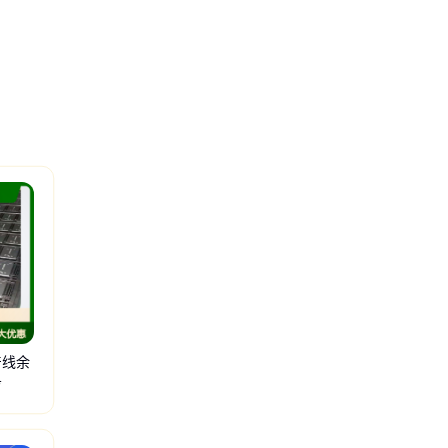
产线余
务
记本回收
服务器回收
ic回收
二三极管回收
电容回收
电池回收
通讯设备回收
库