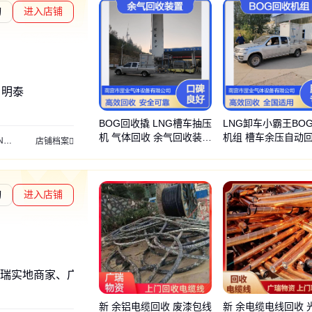
询
进入店铺
度核验
、明泰
BOG回收撬 LNG槽车抽压
LNG卸车小霸王BO
机 气体回收 余气回收装置
机组 槽车余压自动
压撬
气化站设备
增压撬
LNG加气站配件
气化器
拉断阀
气化设备
真空管
店铺档案
罡业
备 全国适用
询
进入店铺
瑞实地商家、广瑞正规厂商
新 余铝电缆回收 废漆包线
新 余电缆电线回收 