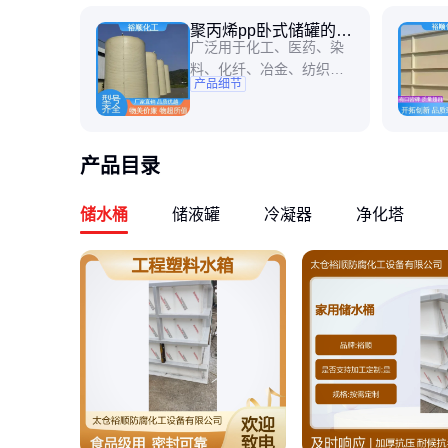
聚丙烯pp卧式储罐的功
广泛用于化工、医药、染
能及应用
料、化纤、冶金、纺织等
产品细节
工业，贮存各种腐蚀性介
质。 具有防腐，使用期
长、自重量轻、强度高、
运输安全、保养维修方便
产品目录
等优点。 设备工作压力为
常压，工作温度PP-10℃~
储水桶
储液罐
冷凝器
净化塔
120℃,PVC-10℃~60℃。
耐腐蚀与抗渗漏‌：罐