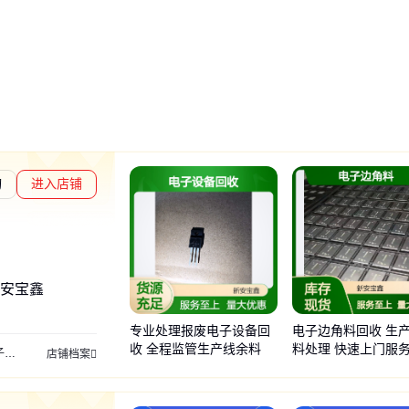
询
进入店铺
安宝鑫
专业处理报废电子设备回
电子边角料回收 生
收 全程监管生产线余料
料处理 快速上门服
收
电子回收
电子产品回收
电子元器件回收
电子设备回收
电脑回收
笔
店铺档案