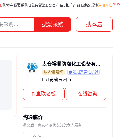
购物车
我要采购
我有货源
会员产品
推广产品
建议反馈
注册开店
搜爱采购
搜本店
太仓裕顺防腐化工设备有限公司
法人:屠建红
通过真实性核验
江苏省苏州市
直联老板
在线咨询
沟通底价
提交后，商家将派代表为您专人服务