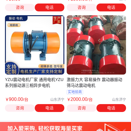
咨询
电话
咨询
电话
YZU震动电机厂家 通用电机YZU
激振力大 容易操作 震动器振动
系列振动源三相异步电机
筛马达震动电机
实地验商
900
.00
2000
.00
￥
/台
￥
/台
山东济宁
山东济宁
咨询
电话
咨询
电话