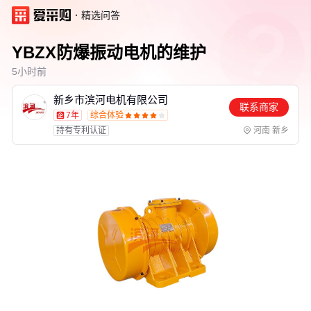
·
精选问答
YBZX防爆振动电机的维护
5小时前
新乡市滨河电机有限公司
联系商家
7年
综合体验









持有专利认证

河南 新乡