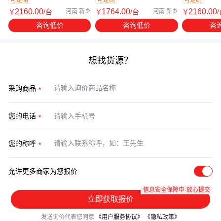
2160
.00
1764
.00
2160
.00
￥
/台
河南 新乡
￥
/台
河南 新乡
￥
咨询低价
咨询低价
咨
想找货源？
采购商品
您的电话
您的称呼
允许更多商家为您报价
信息安全保障中·放心提交
立即获取报价
发送询价代表您同意
《用户服务协议》
《隐私政策》