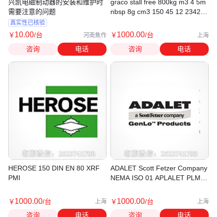
兴凯电磁制动器的安装和维护时
graco stall free 800kg m3 4 5m
需要注意的问题
nbsp 8g cm3 150 45 12 234256
D54331 D0FGGG D54311
真实性已核验
Model 225841 Spray
10
.00
1000
.00
￥
/台
￥
/台
河南焦作
上海
咨询
电话
咨询
电话
HEROSE 150 DIN EN 80 XRF
ADALET Scott Fetzer Company
PMI
NEMA ISO 01 APLALET PLM
15000 XJLB3 XHDPBS PMG
415A PML SFG SFL XIHDCX3
1000
.00
1000
.00
￥
/台
￥
/台
上海
上海
咨询
电话
咨询
电话