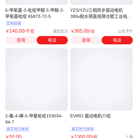
6-甲氧基-3-吡啶甲醛 5-甲醛-2-
YZS/YZU三相异步振动电机
甲氧基吡啶 65873-72-5
380v脱水筛直线筛仓壁工业纯铜
震动电机
实地验商
140
.00
365
.00
￥
/千克
￥
/台
湖北武汉
山东济宁
咨询
电话
咨询
电话
2-氟-4-碘-5-甲基吡啶153034-
EVIRO 震动电机介绍
94-7
真实性已核验
真实性已核验
50
.00
1300
.00
￥
￥
/件
上海