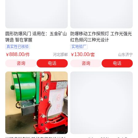
圆形防爆风门 适用在：五金矿山
防爆移动工作探照灯 工作光强光
铸造 智在掌握
红色频闪三种光设计
真实性已核验
实地验厂
888
.00
130
.00
￥
/件
￥
/套
河北邯郸
山东济宁
咨询
电话
咨询
电话