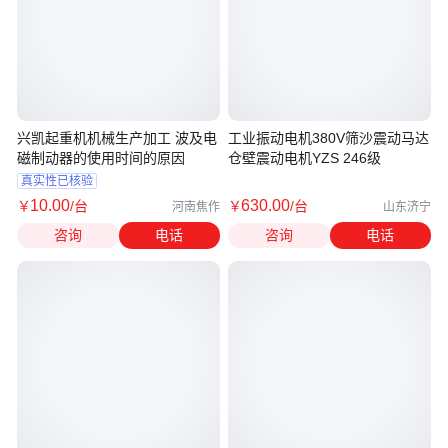
兴凯起重机机械生产加工 波及电
工业振动电机380V筛沙震动马达
磁制动器的使用时间的原因
仓壁震动电机YZS 246级
真实性已核验
10
.00
630
.00
￥
/台
￥
/台
河南焦作
山东济宁
咨询
电话
咨询
电话