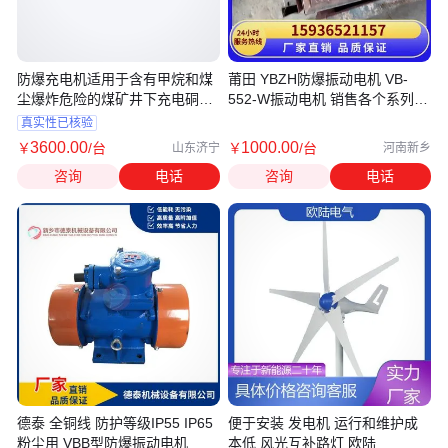
防爆充电机适用于含有甲烷和煤
莆田 YBZH防爆振动电机 VB-
尘爆炸危险的煤矿井下充电硐室
552-W振动电机 销售各个系列型
内
号的振动电机
真实性已核验
3600
.00
1000
.00
￥
/台
￥
/台
山东济宁
河南新乡
咨询
电话
咨询
电话
德泰 全铜线 防护等级IP55 IP65
便于安装 发电机 运行和维护成
粉尘用 VBB型防爆振动电机
本低 风光互补路灯 欧陆