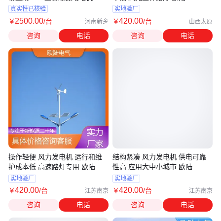
真实性已核验
实地验厂
2500
.00
420
.00
￥
/台
￥
/台
河南新乡
山西太原
咨询
电话
咨询
电话
操作轻便 风力发电机 运行和维
结构紧凑 风力发电机 供电可靠
护成本低 高速路灯专用 欧陆
性高 应用大中小城市 欧陆
实地验厂
实地验厂
420
.00
420
.00
￥
/台
￥
/台
江苏南京
江苏南京
咨询
电话
咨询
电话