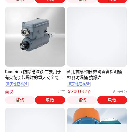
Kendrion 防爆电磁铁 主要用于
矿用抗暴容器 数码雷管检测桶
有火花引起爆炸的重大安全隐患
检测防爆桶 抗爆炸
的地方
真实性已核验
真实性已核验
200
.00
面议
￥
/个
北京
湖南长沙
咨询
电话
咨询
电话