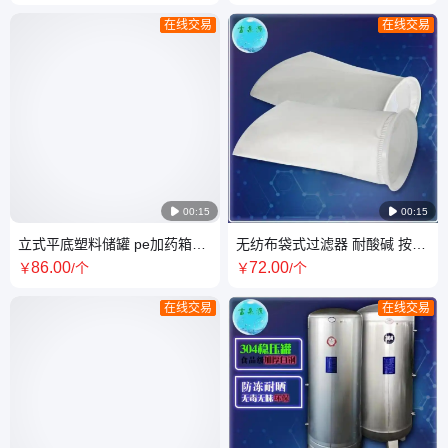
测器
在线交易
在线交易

00:15

00:15
立式平底塑料储罐 pe加药箱水
无纺布袋式过滤器 耐酸碱 按需
处理药剂搅拌罐古泉源厂家
供应 古泉源厂家
86
.00
72
.00
￥
/个
￥
/个
在线交易
在线交易