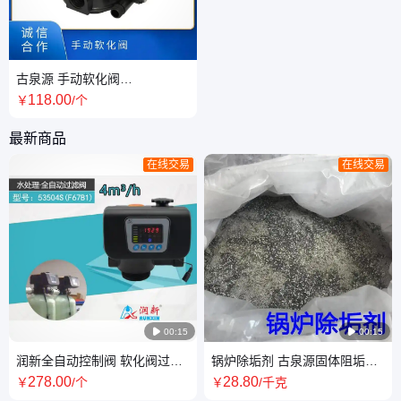
古泉源 手动软化阀
61104(F64A)价 格 高平面度 耐
118
.00
￥
/个
磨损 厂家定制
最新商品
在线交易
在线交易

00:15

00:15
润新全自动控制阀 软化阀过滤
锅炉除垢剂 古泉源固体阻垢剂
阀 软化水处理设备过滤罐树脂
蒸汽软化水防结垢 循环水系统
278
.00
28
.80
￥
/个
￥
/千克
罐阀头
防垢