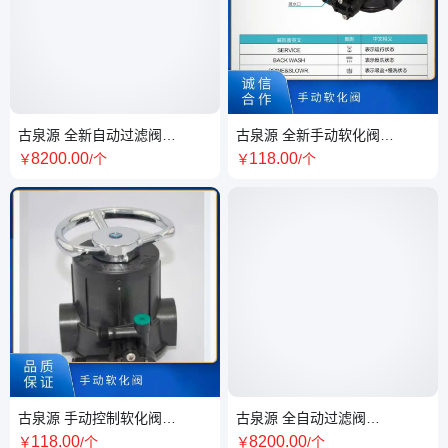
古泉源 全新自动过滤阀
古泉源 全新手动软化阀
53550(F96B1) 参数保护 大流
61104(F64A) 密封启闭 耐磨耐
8200
.00
118
.00
￥
/个
￥
/个
量 支持定制
用 支持定制
古泉源 手动控制软化阀
古泉源 全自动过滤阀
61104(F64A) 密封启闭 耐磨耐
53550(F96B1) 产水50m³/h 流
118
.00
8200
.00
￥
/个
￥
/个