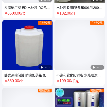
反渗透厂家 EDI水处理 RO除盐
水处理专用PE盐箱60L到2000L
水设备 净化水定制 多种型号 连
锅炉软化水设备配套溶盐箱盐
6500
.00
102
.00
￥
/套
￥
/升
续运行
桶储盐器
在线交易
在线交易

00:15

00:15
卧式运输储罐 防腐加药箱 加厚
不饱和软化阳树脂 水处理滤料
聚乙烯PE塑料加药立式方形水
厂家 批发零售锅炉软化钙镁离
380
.00
199
.00
￥
/个
￥
/千克
箱
子超
在线交易
在线交易