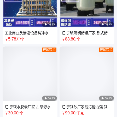

00:15

00:15
工业商业反渗透设备纯净水不
辽 宁玻璃钢储罐厂家 卧式储 罐
锈钢双反0.5T水处理单双级反
生产厂家 玻璃钢罐找古泉源
5
.78
88
.80
￥
万
/个
￥
/个
渗透
在线交易
在线交易

00:15

00:15
辽 宁软水胶囊厂家 古泉源水处
辽 宁锰砂厂家截污能力强 锰砂
理测试剂 软化水硬度 锅炉水检
滤料使用成本低古泉源水处理
30
.00
99
.00
￥
/个
￥
/千克