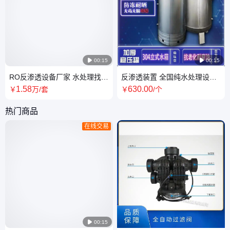

00:15

00:15
RO反渗透设备厂家 水处理找古
反渗透装置 全国纯水处理设备
泉源 规格定制源头
反渗透厂家 古泉源 支持批发定
1
.58
630
.00
￥
万
/套
￥
/个
制
热门商品
在线交易

00:15