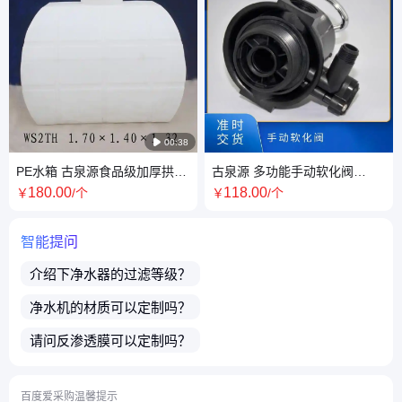

00:38
PE水箱 古泉源食品级加厚拱形
古泉源 多功能手动软化阀
水桶家用储水用卧式塑料储
61104(F64A) 高平面度 无泄漏
180
.00
118
.00
￥
/个
￥
/个
支持定制
智能提问
介绍下
净水器
的过滤等级？
净水机
的材质可以定制吗？
请问
反渗透膜
可以定制吗？
请问
卧室水箱
价格可以优惠吗？
百度爱采购温馨提示