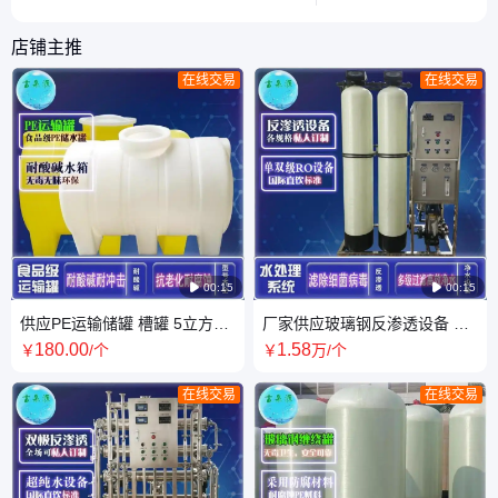
帮助读者理解这一绿色能源技术的核心
的运行机制。
机制。
店铺主推
在线交易
在线交易

00:15

00:15
供应PE运输储罐 槽罐 5立方卧
厂家供应玻璃钢反渗透设备 吉
式 多种规格 卧室水箱 古泉源
林反渗 透设备找古泉源
180
.00
1
.58
￥
/个
￥
万
/个
圆桶
在线交易
在线交易