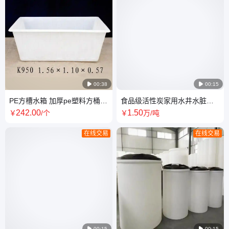

00:38

00:15
PE方槽水箱 加厚pe塑料方桶
食品级活性炭家用水井水脏水
食品级 耐酸碱 一次成型 易清洗
过滤净水器滤芯处理净化颗粒
242
.00
1
.50
￥
/个
￥
万
/吨
抗老化
椰壳炭
在线交易
在线交易

00:15

00:15