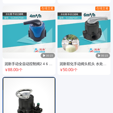
用 支持定制
量型 操作方便
在线交易
在线交易

00:15

00:15
润新手动全自动控制阀2 4 6 10
润新软化手动阀头机头 水处理
18 20 40吨过滤阀砂碳罐锅炉
过滤 阀 多路阀反冲洗控制阀锅
88
.00
50
.00
￥
/个
￥
/个
软化
炉阀