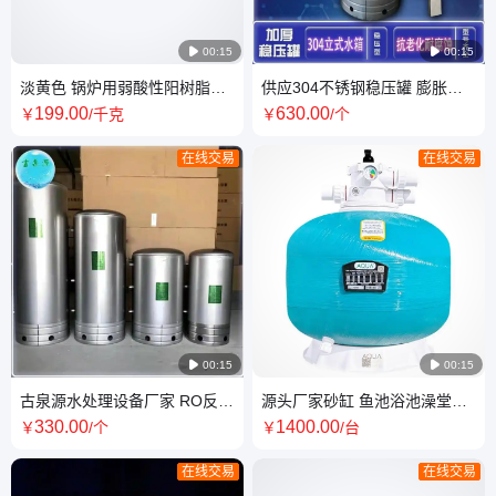

00:15

00:15
淡黄色 锅炉用弱酸性阳树脂厂
供应304不锈钢稳压罐 膨胀罐
家 古泉源水处理
压力罐 古泉源厂家
199
.00
630
.00
￥
/千克
￥
/个
在线交易
在线交易

00:15

00:15
古泉源水处理设备厂家 RO反渗
源头厂家砂缸 鱼池浴池澡堂过
透设备 反渗透纯水设备定制
滤罐沙缸 泳池循环水过滤器
330
.00
1400
.00
￥
/个
￥
/台
在线交易
在线交易