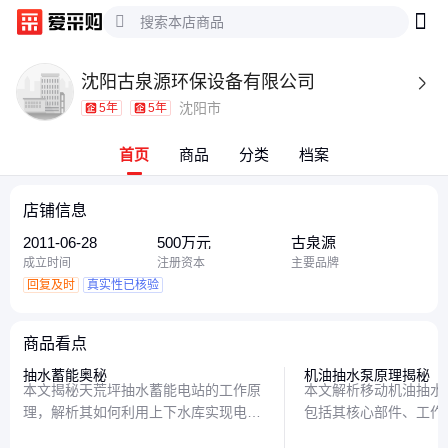
沈阳古泉源环保设备有限公司

沈阳市
5年
5年
首页
商品
分类
档案
店铺信息
2011-06-28
500万元
古泉源
成立时间
注册资本
主要品牌
回复及时
真实性已核验
商品看点
抽水蓄能奥秘
机油抽水泵原理揭秘
本文揭秘天荒坪抽水蓄能电站的工作原
本文解析移动机油抽水
理，解析其如何利用上下水库实现电能
包括其核心部件、工作
存储与释放，并详细说明其耗电比例，
场景，帮助读者轻松理