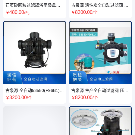
石英砂颗粒过滤罐浴室桑拿泳
古泉源 活性炭全自动过滤阀 压
池砂缸白沙自来水厂饮用级水
力驱动 流量型 操作方便
480
.00
8200
.00
￥
/吨
￥
/个
处理滤料
古泉源 全自动53550(F96B1)过
古泉源 生产全自动过滤阀 压力
滤阀 多功能 耐腐蚀 按需供应
驱动 耐腐蚀 结构简单
8200
.00
8200
.00
￥
/个
￥
/个