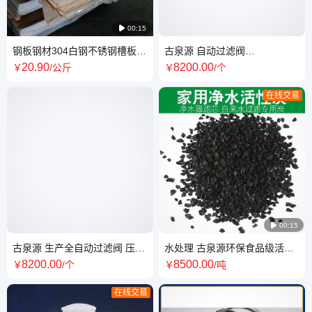

00:15
钢板钢材304白钢不锈钢槽板材
古泉源 自动过滤阀
圆棒方管-古泉源-圆钢-三角钢
53550(F96B1) 多功能 大流量
20
.90
8200
.00
￥
/公斤
￥
/个
支持定制
在线交易

00:15
古泉源 生产全自动过滤阀 压力
水处理 古泉源环保食品级活性
驱动 流量型 操作方便
炭家用水井水脏水过滤净水器
8200
.00
8500
.00
￥
/个
￥
/吨
滤芯
在线交易