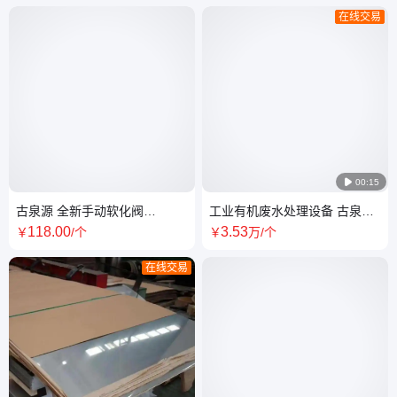
在线交易

00:15
古泉源 全新手动软化阀
工业有机废水处理设备 古泉源
61104(F64A) 360°旋转 耐磨损
污水处理超纯水设备
118
.00
3
.53
￥
/个
￥
万
/个
厂家直发
在线交易