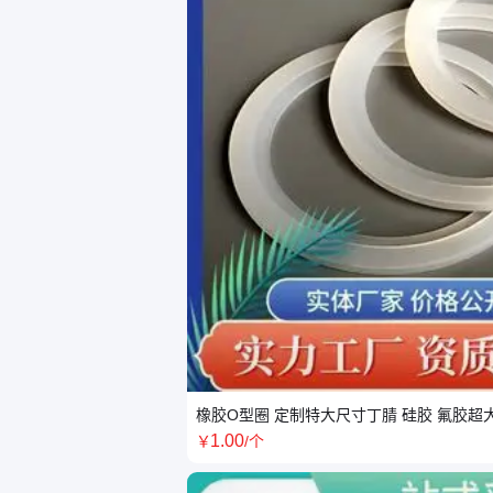
橡胶O型圈 定制特大尺寸丁腈 硅胶 氟胶超
1
.00
￥
/个