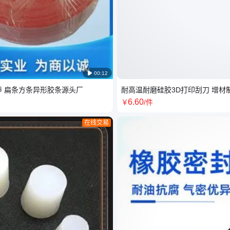

00:12
棒 扁条方条异形胶条源头厂
耐高温耐磨硅胶3D打印刮刀 增材
6
.60
￥
/件
在线交易