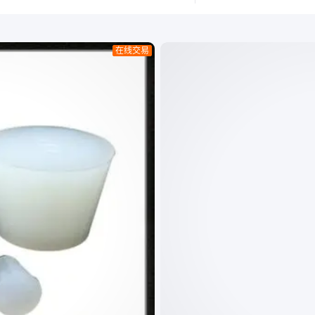
完整的硅胶块标准化操作
机械设备
流程。 1. 需求沟通：深
或绝缘等
入了解客户对硅胶块的使
耐高温、
在线交易
用环境、性能要求及特殊
弹性和稳
需求，明确合作方向。
安装指南 
2. 方案设计：结合客户
硅胶块型
需求，由技术团队完成材
匹配。 
料选型与结构设计，并提
是否有破
供图纸确认
安装步骤 