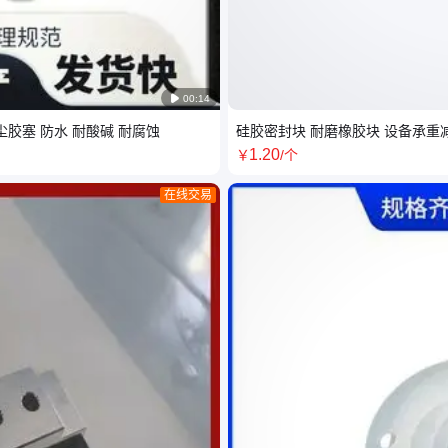

00:14
尘胶塞 防水 耐酸碱 耐腐蚀
硅胶密封块 耐磨橡胶块 设备承重
1
.20
￥
/个
在线交易