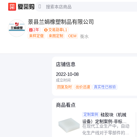
景县兰娟橡塑制品有限公司
2年
交易勋章L1
来样定做
来图定制
OEM
衡水
店铺信息
2022-10-08
成立时间
回复及时
出价迅速
真实性已核验
商品看点
硅胶块（机械
定制案例
设备）定制案例-非标尺
在现代工业生产中，自动
寸硅胶块助力自动化生产
化生产线对于零部件的精
线