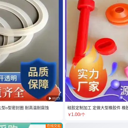

00:15
大型o型密封圈 耐高温耐腐蚀
硅胶定制加工 定做大型橡胶件 橡
1
.00
￥
/个
在线交易