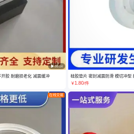

00:14
开胶 耐磨损老化 减震缓冲
硅胶垫片 密封减震防滑 模切冲型
1
.80
￥
/件
在线交易