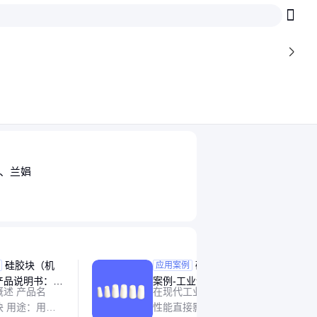

、兰娟
硅胶块（机
硅胶堵头应用
应用案例
产品说明书：安
案例-工业设备密封防漏
述 产品名
在现代工业设备中，密封
适用环境指南
解决方案全解析
块 用途：用于
性能直接影响运行稳定性