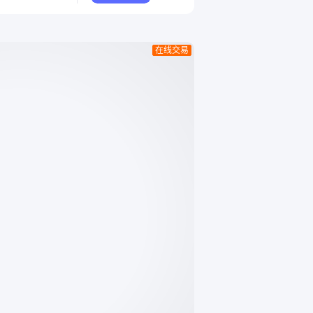
中的减震、密封
与安全性。景县兰娟橡塑
。 材料特性：
制品有限公司提供的硅胶
耐腐蚀、良好的
堵头，凭借优异的耐温
在线交易
定性等。 二、
性、抗老化性和弹性，广
准备工作 确认
泛应用于化工、机械、电
号与设备要求相
子等行业，作为关键密封
检查硅胶块外观
元件表现出色。 以某化
损或其他缺陷。
工企业为例，其设备因长
清洁安装
期高温高压运行，传统