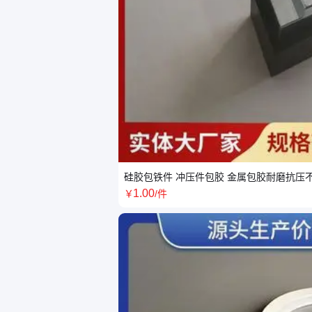
硅胶包铁件 冲压件包胶 金属包胶耐磨抗压不
1
.00
￥
/件