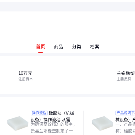
首页
商品
分类
档案
10万元
兰娟橡塑
注册资本
主要品牌
硅胶块（机械
操作流程
产品说明书
设备）操作流程-从需求
械设备）
为确保高效精准的服务，
一、产品概
沟通到成品交付的标准化
装维护与
景县兰娟橡塑制定了一套
称：硅胶
服务