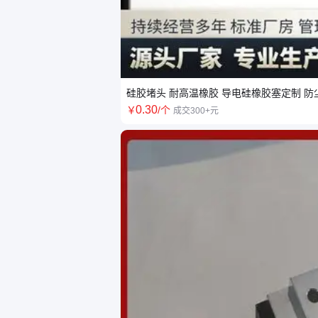
硅胶堵头 耐高温橡胶 导电硅橡胶塞定制 防
0
.30
￥
/个
成交300+元