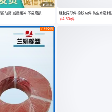

00:31
振动筛 减震缓冲 不易磨损
硅胶异形件 橡胶杂件 防尘水密封
4
.50
￥
/件
在线交易