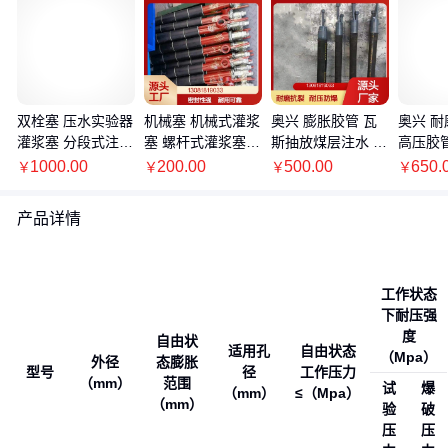
双栓塞 压水实验器
机械塞 机械式灌浆
奥兴 膨胀胶管 瓦
奥兴 
灌浆塞 分段式注浆
塞 螺杆式灌浆塞
斯抽放煤层注水 注
高压胶
止浆塞 注浆封孔器
柱状式球状式机械
浆封孔器止水器灌
总成 高
1000.00
200.00
500.00
650.
￥
￥
￥
￥
可循环使用
塞 孔口封闭器
浆塞 可循环使用
压钢丝
产品详情
工作状态
下耐压强
度
自由状
适用孔
自由状态
（Mpa）
外径
态膨胀
型号
径
工作压力
（mm）
范围
试
爆
（mm）
≤（Mpa）
（mm）
验
破
压
压