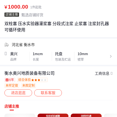
1000.00
￥
1件起批
店铺主推
甄选店铺好货
双栓塞 压水实验器灌浆塞 分段式注浆 止浆塞 注浆封孔器
可循环使用
河北省 衡水市
奥兴
1mcm
托盘
10mm

品牌
长度
包装及贮运
壁厚
衡水奥兴地质装备有限公司
工商信息
6年
综合体验








来样定做
来图定制
进店逛逛
联系客服
店铺主推