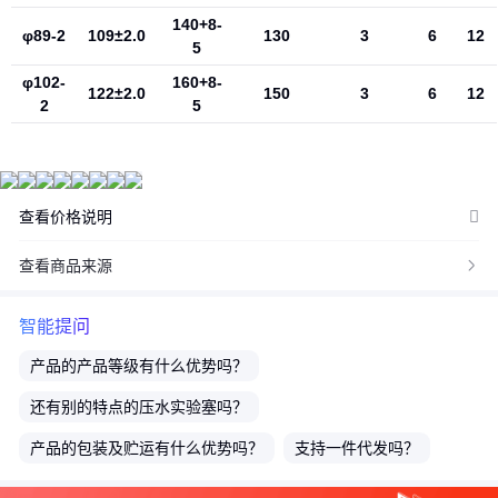
准，如用户在爱采购上完成线上购买，则最终以订单结算页价格为
140+8-
准。
φ89-2
109±2.0
130
3
6
12
5
抢购价：商品参与营销活动的活动价格，也可能随着购买数量不同
φ102-
160+8-
或所选规格不同而发生变化，最终以订单结算页价格为准。
122±2.0
150
3
6
12
2
5
特别提示：商品详情页中（含主图）以文字或者图片形式标注的抢
购价等价格可能是在特定活动时段下的价格，商品的具体价格以订
单结算页价格为准或者是您与商家联系后协商达成的实际成交价格
为准；如您发现活动商品价格或活动信息有异常，建议购买前先咨
查看价格说明
询商家。
查看商品来源

智能提问
产品的
产品等级
有什么优势吗？
还有别的
特点
的压水实验塞吗？
产品的
包装及贮运
有什么优势吗？
支持一件代发吗？
可以定制吗？
有现货吗？
货期多久？多久能发货？