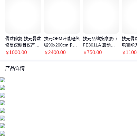
骨盆修复-扶元骨盆
扶元OEM汗蒸电热
扶元品牌按摩腰带
扶元骨
修复仪髋骨仪产后
毯90x200cm卡其
FE301LA 震动加
电智能
修复仪器生产厂家
色 家用发汗桑拿浴
气压 5档可调
动气压
1000.00
2400.00
750.00
1100
￥
￥
￥
￥
箱
产品详情
价格：商品在爱采购的展示标价，具体的成交价格可能因商品参加
活动等情况发生变化，也可能随着购买数量不同或所选规格不同而
发生变化，如用户与商家线下达成协议，以线下协议的结算价格为
准，如用户在爱采购上完成线上购买，则最终以订单结算页价格为
准。
抢购价：商品参与营销活动的活动价格，也可能随着购买数量不同