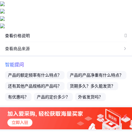
或所选规格不同而发生变化，最终以订单结算页价格为准。
特别提示：商品详情页中（含主图）以文字或者图片形式标注的抢
购价等价格可能是在特定活动时段下的价格，商品的具体价格以订
单结算页价格为准或者是您与商家联系后协商达成的实际成交价格
为准；如您发现活动商品价格或活动信息有异常，建议购买前先咨
查看价格说明
询商家。
查看商品来源

智能提问
产品的
额定频率
有什么特点？
产品的
产品净重
有什么特点？
还有其他
产品规格
的产品吗？
货期多久？多久能发货？
有优惠吗？
产品的定价多少？
外省发货吗？
主营业务有哪些？
产品的
额定功率
有什么特点？
还有其他
额定电压
的产品吗？