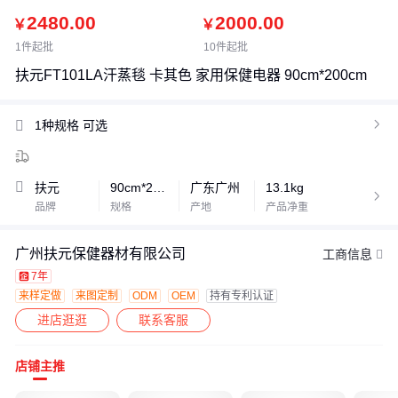
2480.00
2000.00
￥
￥
1件起批
10件起批
扶元FT101LA汗蒸毯 卡其色 家用保健电器 90cm*200cm
1种规格
可选

扶元
90cm*200cm
广东广州
13.1kg

品牌
规格
产地
产品净重
广州扶元保健器材有限公司
工商信息
7年
来样定做
来图定制
ODM
OEM
持有专利认证
进店逛逛
联系客服
店铺主推