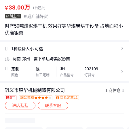
38.00万
￥
1台起批
店铺主推
甄选店铺好货
时产50吨煤泥烘干机 效果好锦华煤炭烘干设备 占地面积小
优商钜惠
1种设备大小
可选

河南 郑州
· 需下单后与卖家协商
定制
是
JH
2021090601

颜色
加工定制
产品型号
订货号
巩义市锦华机械制造有限公司
工商信息
8年
综合体验
交易勋章L1









进店逛逛
联系客服