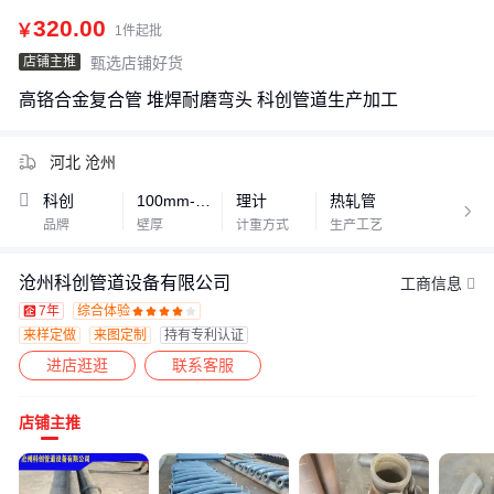
320.00
￥
1件起批
店铺主推
甄选店铺好货
高铬合金复合管 堆焊耐磨弯头 科创管道生产加工
河北 沧州
科创
100mm-1000mm
理计
热轧管

品牌
壁厚
计重方式
生产工艺
沧州科创管道设备有限公司
工商信息
7年
综合体验









来样定做
来图定制
持有专利认证
进店逛逛
联系客服
店铺主推