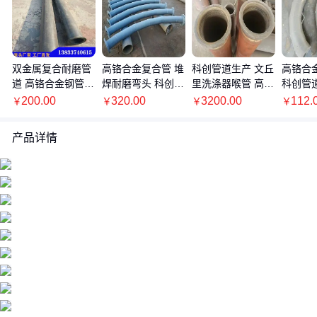
双金属复合耐磨管
高铬合金复合管 堆
科创管道生产 文丘
高铬合
道 高铬合金钢管
焊耐磨弯头 科创管
里洗涤器喉管 高铬
科创管
科创高炉送粉用
道生产加工
合金复合管
筑工程
200.00
320.00
3200.00
112.
￥
￥
￥
￥
产品详情
价格：商品在爱采购的展示标价，具体的成交价格可能因商品参加
活动等情况发生变化，也可能随着购买数量不同或所选规格不同而
发生变化，如用户与商家线下达成协议，以线下协议的结算价格为
准，如用户在爱采购上完成线上购买，则最终以订单结算页价格为
准。
抢购价：商品参与营销活动的活动价格，也可能随着购买数量不同
或所选规格不同而发生变化，最终以订单结算页价格为准。