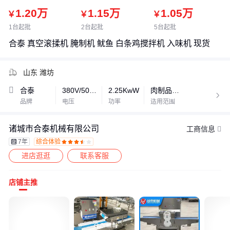
1.20
万
1.15
万
1.05
万
￥
￥
￥
1台起批
2台起批
5台起批
合泰 真空滚揉机 腌制机 鱿鱼 白条鸡搅拌机 入味机 现货
山东 潍坊
合泰
380V/50HzV
2.25KwW
肉制品加工厂 食堂 酒店等

品牌
电压
功率
适用范围
诸城市合泰机械有限公司
工商信息
7年
综合体验









进店逛逛
联系客服
店铺主推