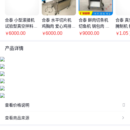
合泰 小型滚揉机
合泰 水平切片机
合泰 鲜肉切条机
合泰 
试验型真空拌料机
鸡胸肉 爱心鸡排
切鱼机 锅包肉 三
腌制机 
价格：商品在爱采购的展示标价，具体的成交价格可能因商品参加
入味嫩化机 现货
里脊 五花肉片 板
文鱼切丁 鱿鱼切丝
鸡搅拌
6000.00
6000.00
9000.00
1.05
￥
￥
￥
￥
活动等情况发生变化，也可能随着购买数量不同或所选规格不同而
筋 三文鱼 现货
机 现货
现货
发生变化，如用户与商家线下达成协议，以线下协议的结算价格为
产品详情
准，如用户在爱采购上完成线上购买，则最终以订单结算页价格为
准。
抢购价：商品参与营销活动的活动价格，也可能随着购买数量不同
或所选规格不同而发生变化，最终以订单结算页价格为准。
特别提示：商品详情页中（含主图）以文字或者图片形式标注的抢
购价等价格可能是在特定活动时段下的价格，商品的具体价格以订
单结算页价格为准或者是您与商家联系后协商达成的实际成交价格
为准；如您发现活动商品价格或活动信息有异常，建议购买前先咨
查看价格说明
询商家。
查看商品来源
