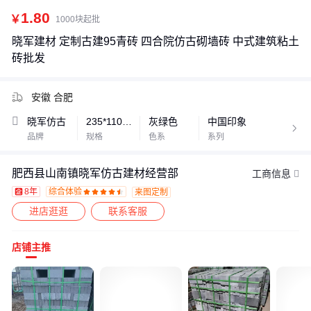
1.80
￥
1000块起批
晓军建材 定制古建95青砖 四合院仿古砌墙砖 中式建筑粘土
砖批发
安徽 合肥
晓军仿古
235*110*46mm
灰绿色
中国印象

品牌
规格
色系
系列
肥西县山南镇晓军仿古建材经营部
工商信息
8年
综合体验
来图定制










进店逛逛
联系客服
店铺主推