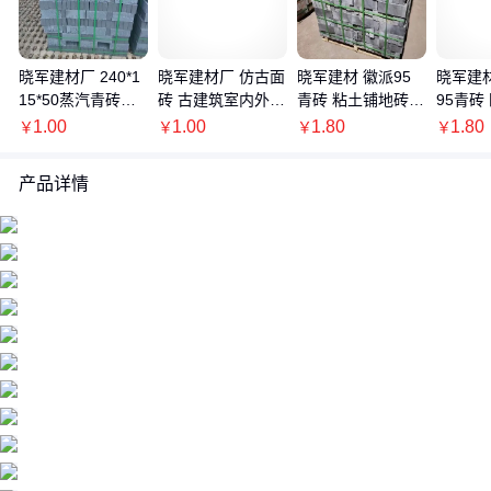
晓军建材厂 240*1
晓军建材厂 仿古面
晓军建材 徽派95
晓军建
15*50蒸汽青砖加
砖 古建筑室内外墙
青砖 粘土铺地砖供
95青砖
工 仿中式四合院砌
用蒸汽青砖批发 2
应 仿古墙砖欢迎定
古砌墙
1.00
1.00
1.80
1.80
￥
￥
￥
￥
墙砖批发
40*115*50
购
粘土砖
产品详情
价格：商品在爱采购的展示标价，具体的成交价格可能因商品参加
活动等情况发生变化，也可能随着购买数量不同或所选规格不同而
发生变化，如用户与商家线下达成协议，以线下协议的结算价格为
准，如用户在爱采购上完成线上购买，则最终以订单结算页价格为
准。
抢购价：商品参与营销活动的活动价格，也可能随着购买数量不同
或所选规格不同而发生变化，最终以订单结算页价格为准。
特别提示：商品详情页中（含主图）以文字或者图片形式标注的抢