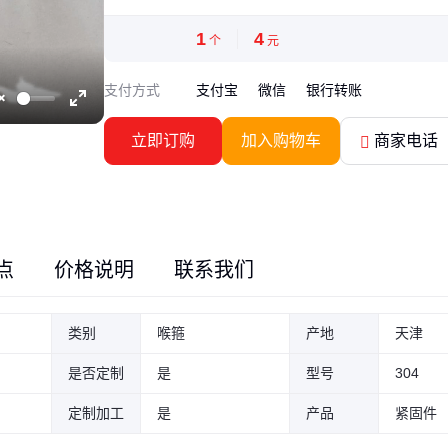
1
4
个
元
支付方式
支付宝
微信
银行转账
Unmute
Enter
立即订购
加入购物车
商家电话
fullscreen
点
价格说明
联系我们
类别
喉箍
产地
天津
是否定制
是
型号
304
定制加工
是
产品
紧固件