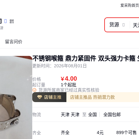
爱采购首页
司
货源
津
留言问价
不锈钢喉箍 鼎力紧固件 双头强力卡箍
更新时间：
2026年08月01日
4.00
￥
价格
起订量
1个起批
货源所属商家已经过真实性核验
店铺主推品 热销潜力款
物流
天津 天津
至
全国
全国包邮
齐全
4元
899个可售
齐全