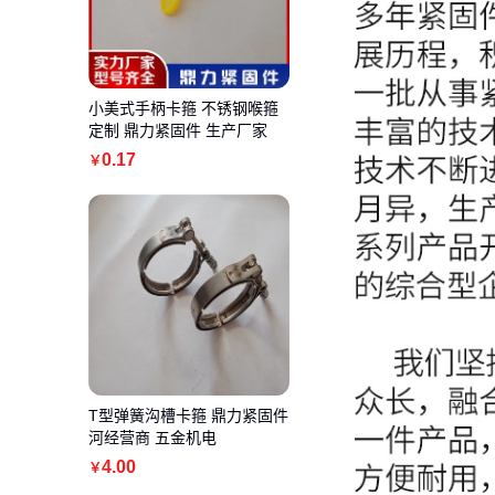
小美式手柄卡箍 不锈钢喉箍
定制 鼎力紧固件 生产厂家
0
.17
￥
T型弹簧沟槽卡箍 鼎力紧固件
河经营商 五金机电
4
.00
￥