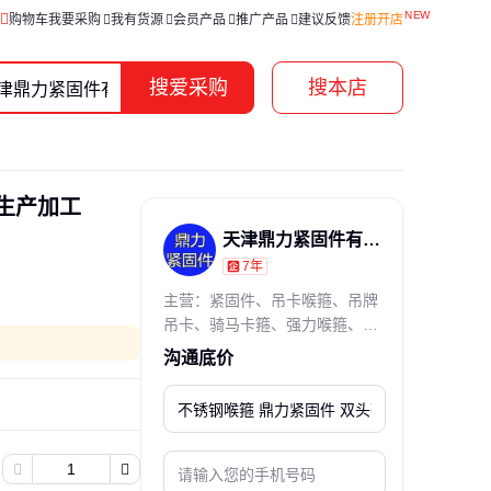
购物车
我要采购
我有货源
会员产品
推广产品
建议反馈
注册开店
搜爱采购
搜本店
 生产加工
天津鼎力紧固件有限公司
7年
通过真实性核验
主营：紧固件、吊卡喉箍、吊牌
吊卡、骑马卡箍、强力喉箍、双
头强力、卡箍吊卡、喉箍卡箍、
沟通底价
双头喉箍、强力卡箍、美式喉
箍、扣盖喉箍、德式喉箍、沟槽
卡箍、不锈钢喉箍、不锈钢沟
槽、零售连胶条、定制连胶条、
强力铁喉箍、连胶条喉箍、不锈