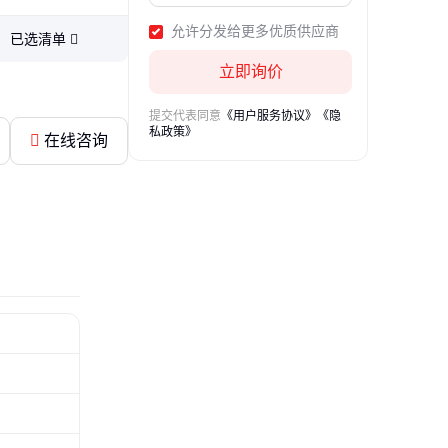
钢吊卡、连胶条卡箍、抗氧化吊
卡、电线杆吊卡、污水管道吊卡
允许分发给更多优质供应商
已选清单
立即询价
提交代表同意
《用户服务协议》
《隐
私政策》
在线咨询