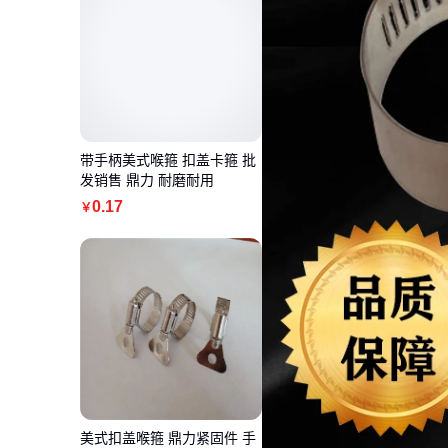
带手柄美式喉箍 扣盖卡箍 批
发销售 鼎力 耐磨耐用
0
.17
￥
美式扣盖喉箍 鼎力紧固件 手