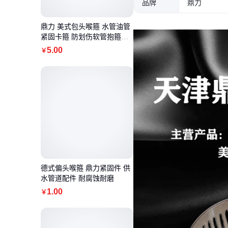
品牌
鼎力
鼎力 美式包头喉箍 水管油管
紧固卡箍 防划伤软管抱箍厂
家定制
5
.00
￥
德式偏头喉箍 鼎力紧固件 供
水管道配件 耐腐蚀耐磨
1
.00
￥