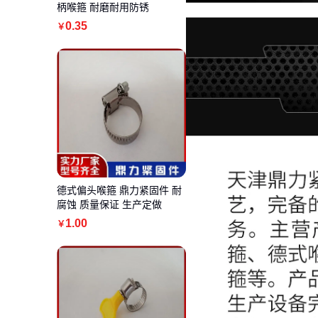
柄喉箍 耐磨耐用防锈
0
.35
￥
德式偏头喉箍 鼎力紧固件 耐
腐蚀 质量保证 生产定做
1
.00
￥