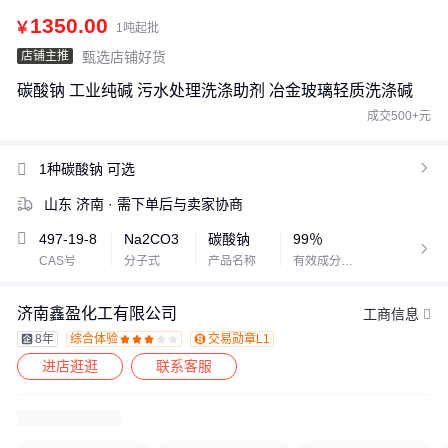
1350.00
￥
1吨起批
店铺主推
甄选店铺好货
碳酸钠 工业纯碱 污水处理洗涤助剂 冶金玻璃轻质洗涤碱
成交500+元
1种碳酸钠
可选

山东 济南
· 需下单后与卖家协商
497-19-8
Na2CO3
碳酸钠
99％

CAS号
分子式
产品名称
有效成分含量
济南鑫盈化工有限公司
工商信息
8年
综合体验
交易勋章L1








进店逛逛
联系客服