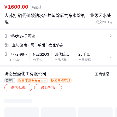
1600.00
￥
1吨起批
大苏打 硫代硫酸钠水产养殖除氯气净水除氧 工业级污水处
理
成交200+元
1种大苏打
可选

山东 济南
· 需下单后与卖家协商
7772-98-7
Na2S2O3
硫代硫酸钠
25千克

CAS号
分子式
产品名称
产品规格
济南鑫盈化工有限公司
工商信息
8年
综合体验
交易勋章L1








进店逛逛
联系客服