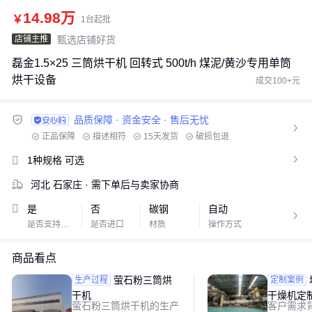
14.98万
￥
1台起批
店铺主推
甄选店铺好货
磊金1.5×25 三筒烘干机 回转式 500t/h 煤泥/黄沙专用单筒
烘干设备
成交100+元
品质保障 · 资金安全 · 售后无忧

正品保障
描述相符
15天发货
破损包退
少货必赔
资金安全
1V1专属客服
1种规格
可选

河北 石家庄
· 需下单后与卖家协商
是
否
碳钢
自动

是否支持加工定制
是否进口
材质
操作方式
商品看点
萤石粉三筒烘
城市造纸污泥
生产过程
定制案例
干机
干燥机定
萤石粉三筒烘干机的生产
客户需求