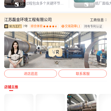
过程包含多个关键环节。
纸厂面临


10
10
首先是原材料准备，选用
题，传统
优质钢材、耐热材料等，
且成本高
江苏磊金环境工程有限公司
确保设备的结构强度和耐
的污泥干
工商信息
用性。接着进行设计与规
理能力和
7年
综合体验
交易勋章L1
持有专利认证










划，依据烘干机的性能要
过程：初
求和规格，精确设计各部
了解造纸
件的尺寸、形状和布局。
污泥特性
在生产流程中，先对钢材
意阶段，
进行切割，使其成为合
处理要求
进店逛逛
联系客服
店铺主推