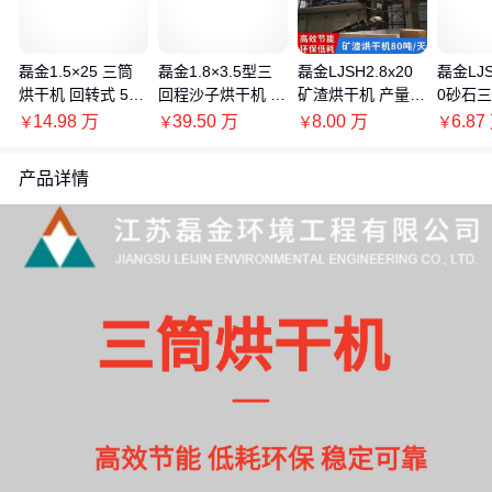
磊金1.5×25 三筒
磊金1.8×3.5型三
磊金LJSH2.8x20
磊金LJS
烘干机 回转式 500
回程沙子烘干机 河
矿渣烘干机 产量8
0砂石
t/h 煤泥/黄沙专用
沙/海沙专用烘干设
0吨/天 铁矿石/锂
机 水
14.98
万
39.50
万
8.00
万
6.87
￥
￥
￥
￥
单筒烘干设备
备
矿粉烘干设备
理量150
产品详情