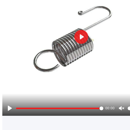
Play
00:00
Play
Unm