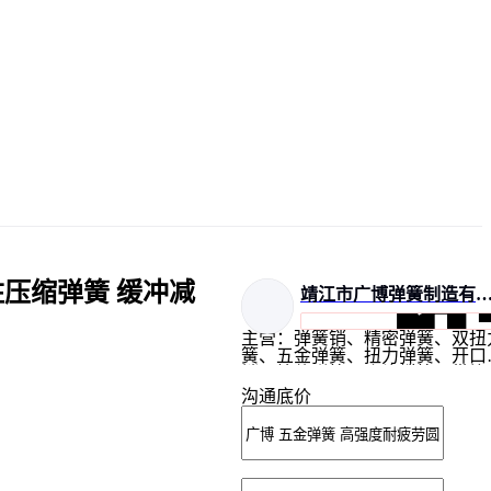
柱压缩弹簧 缓冲减
靖江市广博弹簧制造有限
主营：弹簧销、精密弹簧、双扭
簧、五金弹簧、扭力弹簧、开口
销、拉伸弹簧、磨片蝶簧、带钩
簧、异形弹簧、扭转弹簧、压缩
沟通底价
簧、扁线弹簧、螺旋弹簧、宝塔
簧、模具弹簧、碟形弹簧、压力
簧、卷发条弹簧、不锈钢弹簧、
雷销卡簧、不锈钢拉簧、镀金拉
弹簧、镀铬镀金拉手、扭转涡卷