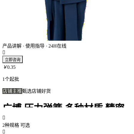
产品讲解 · 使用指导 · 24H在线

立即咨询
￥
0.35
1个起批
店铺主推
甄选店铺好货
广博 压力弹簧 多种材质 精密

不锈钢压簧 弹性大 缓冲力紧压
2种规格
可选
