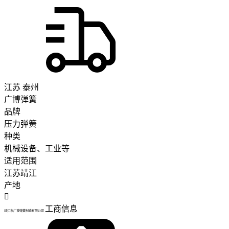
结实耐用
江苏 泰州
广博弹簧
品牌
压力弹簧
种类
机械设备、工业等
适用范围
江苏靖江
产地

工商信息
靖江市广博弹簧制造有限公司