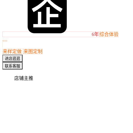
6年
综合体验









来样定做
来图定制
进店逛逛
联系客服
店铺主推
店铺主推
广博 健身弹簧 适用于臂力锻炼弹 簧臂力棒握力棒拉力器等 规
广博 圆柱弹簧 机械工业 高抗压强度 性
广博 压力弹簧 多种材
广
￥
0.90
￥
0.21
￥
0.35
￥
产品详情