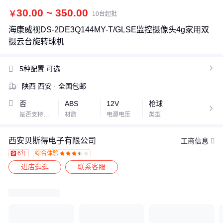
30.00 ~ 350.00
￥
10台起批
海康威视DS-2DE3Q144MY-T/GLSE监控摄像头4g家用双
摄云台旋转球机
5种配置
可选

陕西 西安
· 全国包邮
否
ABS
12V
枪球

是否支持加工定制
材质
电源电压
类型
西安贝斯得电子有限公司
工商信息
6年
综合体验









进店逛逛
联系客服