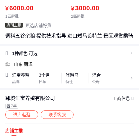
6000.00
3000.00
￥
￥
1匹起批
2匹起批
店铺主推
甄选店铺好货
饲料五谷杂粮 提供技术指导 进口矮马设特兰 景区观赏乘骑
1种颜色
可选

山东 菏泽
汇宝养殖
3个月
旅游马
混合

品牌
怀孕
特性
公母
郓城汇宝养殖有限公司
工商信息
7年
进店逛逛
联系客服
店铺主推