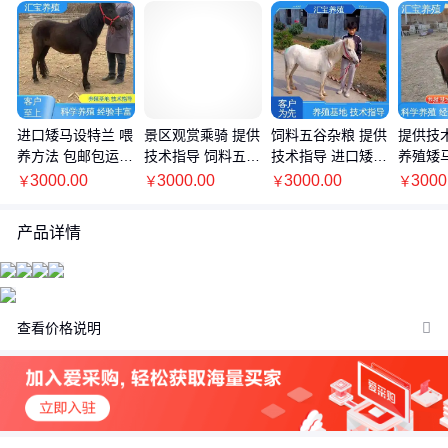
价格：商品在爱采购的展示标价，具体的成交价格可能因商品参加
活动等情况发生变化，也可能随着购买数量不同或所选规格不同而
发生变化，如用户与商家线下达成协议，以线下协议的结算价格为
进口矮马设特兰 喂
景区观赏乘骑 提供
饲料五谷杂粮 提供
提供技
准，如用户在爱采购上完成线上购买，则最终以订单结算页价格为
养方法 包邮包运输
技术指导 饲料五谷
技术指导 进口矮马
养殖矮
准。
提供技术指导
杂粮 小矮马
设特兰 景区观赏乘
乘骑 
3000.00
3000.00
3000.00
3000
￥
￥
￥
￥
抢购价：商品参与营销活动的活动价格，也可能随着购买数量不同
骑
或所选规格不同而发生变化，最终以订单结算页价格为准。
产品详情
特别提示：商品详情页中（含主图）以文字或者图片形式标注的抢
购价等价格可能是在特定活动时段下的价格，商品的具体价格以订
单结算页价格为准或者是您与商家联系后协商达成的实际成交价格
为准；如您发现活动商品价格或活动信息有异常，建议购买前先咨
查看价格说明
询商家。