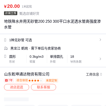
20.00
￥
1米起批
店铺主推
甄选店铺好货
地铁降水井用无砂管200 250 300平口水泥透水管高强度渗
水管
1种无砂管
可选

黑龙江 鹤岗
· 需下单后与卖家协商
圆形
0.3kg/m3
单排圆孔
18

形状
密度
外观
导热系数
山东乾坤通达物资有限公司
工商信息
7年
综合体验
来图定制









进店逛逛
联系客服